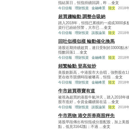
指結算日，恒指持續回調，昨 ...
全文
今日信報
理財投資
金融峰景
陸文
2018
超買趨輪動 調整合吸納
踏入2018年，恒指已累積約一成或300
資行已紛紛預警，大市已 ...
全文
今日信報
理財投資
談股論策
陸文
2018
回吐似模似樣 輪動催化換馬
港股近期持續超買，連日受制於33000
指數回落1 ...
全文
今日信報
理財投資
金融峰景
陸文
2018
頻繁輪動 登高短炒
美股創新高，中港股市大合唱，強勢股在1
更在收市競價時段被嘜高，恒指 ...
全文
今日信報
理財投資
金融峰景
陸文
2018
牛市超買尋寶有道
被視為超買的港股牛氣沖天，踏入2018
股市造好，令資金繼續留在這 ...
全文
今日信報
理財投資
談股論策
陸文
2018
牛市恩物 港交所券商股秤先
港股早段傳出有恒指成分股配股，加上美股
點，低見31642點；不過 ...
全文