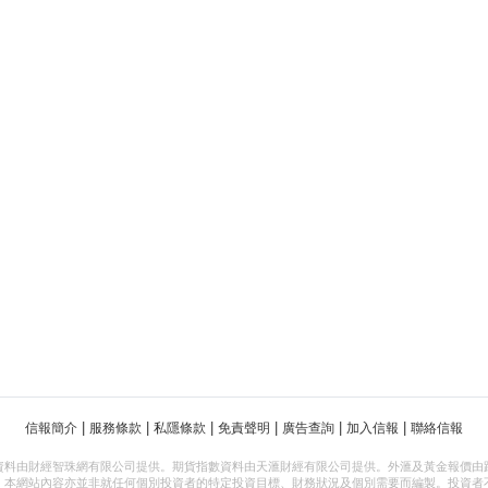
|
|
|
|
|
|
信報簡介
服務條款
私隱條款
免責聲明
廣告查詢
加入信報
聯絡信報
資料由財經智珠網有限公司提供。期貨指數資料由天滙財經有限公司提供。外滙及黃金報價由
，本網站內容亦並非就任何個別投資者的特定投資目標、財務狀況及個別需要而編製。投資者