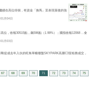
天繼續在高位徘徊，有資金「換馬」至表現落後的強
年01月04日
收報30515點，飆596點（1.99%）；國指收報12068 ...
全
年01月03日
剛促成去年入伙的旺角單幢樓盤SKYPARK高層C3室租務成交，
67
68
69
70
71
72
73
74
75