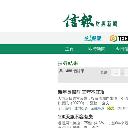
主頁
即時新聞
今日
搜尋結果
共 1488 個結果
頁數：
1
...
新年長假前 宜守不宜攻
大市近日異常反覆，投資者趨向審慎，令港
如騰訊（00700）、滙控 ...
全文
今日信報
理財投資
金融峰景
陸文
2018
100天線不容有失
道指周一急挫1175點（4.6%），創6年
倉進行大屠殺，港 ...
全文