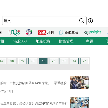
信報
港股360
地產投資
財富管理
專題
67
68
69
70
71
72
73
74
75
股昨日主板交投額回落至1491億元。一眾重磅股
年02月09日
來最大單日跌幅，程式沽盤對VIX及ETF累積的巨量好