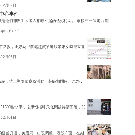
年02月07日
文中心事件
但是他們卻做出大陸人都瞧不起的低劣行為。 事後在一個電台節目
8年02月07日
跌市點數，正好為早前處超買的港股帶來及時迎立春
年02月06日
名義，禁止聖誕節慶祝活動、裝飾和問候。此外，
31500點水平，拖累恒指昨天低開後持續回落，低
年02月01日
脹的疑慮升溫，美股周一出現調整。港股方面，在期