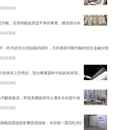
年01月31日
0多點升幅，呈現明顯超買是不爭的事實，難怪部分外
年01月30日
點水平，昨天終於出現似樣的回吐，月內累積可觀升幅的恒生金融分類
年01月26日
月份保持上升勢頭，部分權重股昨午紛紛有表現，
年01月24日
年後不斷創新高，即使美國政府停止運作亦未阻中港
年01月23日
隔晚高開低收影響投資情緒，令恒指一度回吐262