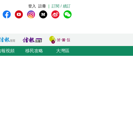
登入
註冊
|
訂閱 / 續訂
信報視頻
移民攻略
大灣區