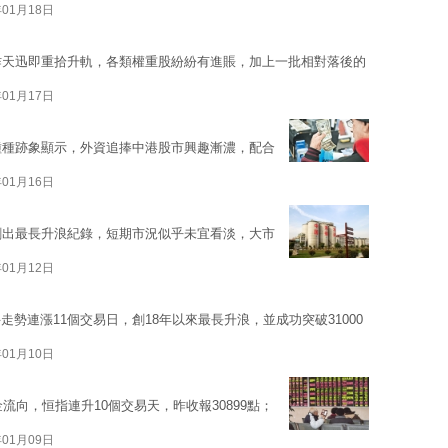
年01月18日
昨天迅即重拾升軌，各類權重股紛紛有進賬，加上一批相對落後的
年01月17日
種種跡象顯示，外資追捧中港股市興趣漸濃，配合
年01月16日
創出最長升浪紀錄，短期市況似乎未宜看淡，大市
年01月12日
勢連漲11個交易日，創18年以來最長升浪，並成功突破31000
年01月10日
流向，恒指連升10個交易天，昨收報30899點；
年01月09日