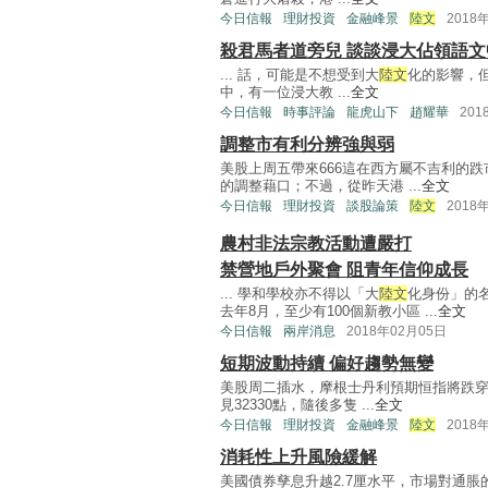
今日信報
理財投資
金融峰景
陸文
2018
殺君馬者道旁兒 談談浸大佔領語
... 話，可能是不想受到大
陸文
化的影響，
中，有一位浸大教 ...
全文
今日信報
時事評論
龍虎山下
趙耀華
201
調整市有利分辨強與弱
美股上周五帶來666這在西方屬不吉利的
的調整藉口；不過，從昨天港 ...
全文
今日信報
理財投資
談股論策
陸文
2018
農村非法宗教活動遭嚴打
禁營地戶外聚會 阻青年信仰成長
... 學和學校亦不得以「大
陸文
化身份」的
去年8月，至少有100個新教小區 ...
全文
今日信報
兩岸消息
2018年02月05日
短期波動持續 偏好趨勢無變
美股周二插水，摩根士丹利預期恒指將跌穿
見32330點，隨後多隻 ...
全文
今日信報
理財投資
金融峰景
陸文
2018
消耗性上升風險緩解
美國債券孳息升越2.7厘水平，市場對通