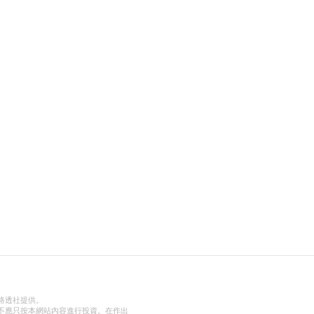
路透社提供。
不應只按本網站內容進行投資。在作出