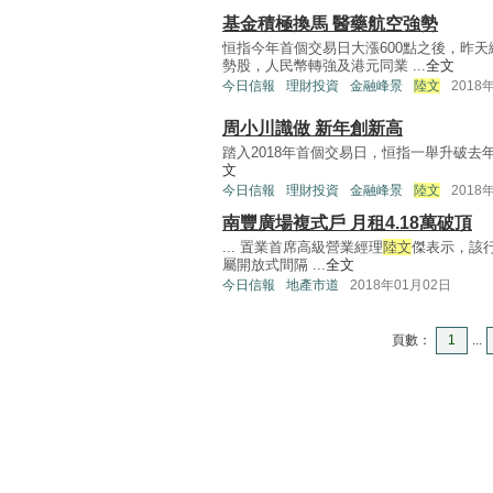
基金積極換馬 醫藥航空強勢
恒指今年首個交易日大漲600點之後，昨
勢股，人民幣轉強及港元同業 ...
全文
今日信報
理財投資
金融峰景
陸文
2018
周小川識做 新年創新高
踏入2018年首個交易日，恒指一舉升破去年高位，
文
今日信報
理財投資
金融峰景
陸文
2018
南豐廣場複式戶 月租4.18萬破頂
... 置業首席高級營業經理
陸文
傑表示，該行
屬開放式間隔 ...
全文
今日信報
地產市道
2018年01月02日
頁數：
1
...