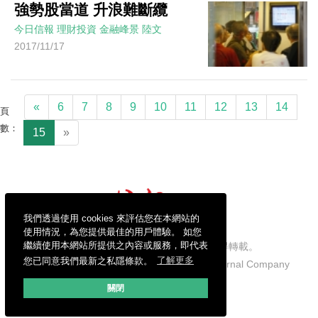
強勢股當道 升浪難斷纜
今日信報
理財投資
金融峰景
陸文
2017/11/17
«
6
7
8
9
10
11
12
13
14
頁
數：
15
»
我們透過使用 cookies 來評估您在本網站的
使用情況，為您提供最佳的用戶體驗。 如您
繼續使用本網站所提供之內容或服務，即代表
信報財經新聞有限公司版權所有，不得轉載。
您已同意我們最新之私隱條款。
了解更多
Copyright © 2026 Hong Kong Economic Journal Company
Limited. All rights reserved.
關閉