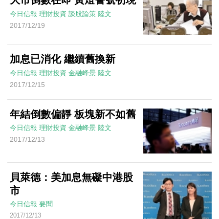
今日信報
理財投資
談股論策
陸文
2017/12/19
加息已消化 繼續舊換新
今日信報
理財投資
金融峰景
陸文
2017/12/15
年結倒數偏靜 板塊新不如舊
今日信報
理財投資
金融峰景
陸文
2017/12/13
貝萊德：美加息無礙中港股
市
今日信報
要聞
2017/12/13