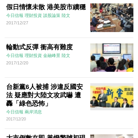
假日情懷未散 港美股市續穩
今日信報
理財投資
談股論策
陸文
2017/12/27
輪動式反彈 衝高有難度
今日信報
理財投資
金融峰景
陸文
2017/12/20
台新黨6人被捕 涉違反國安
法 疑應對大陸文攻武嚇 遭
轟「綠色恐怖」
今日信報
兩岸消息
2017/12/20
大市倒數在即 黃燈警號初現