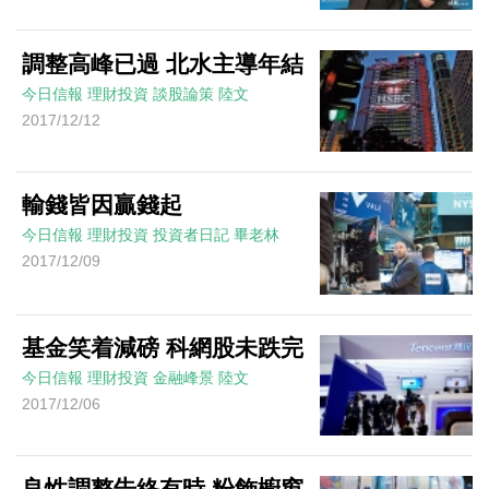
調整高峰已過 北水主導年結
今日信報
理財投資
談股論策
陸文
2017/12/12
輸錢皆因贏錢起
今日信報
理財投資
投資者日記
畢老林
2017/12/09
基金笑着減磅 科網股未跌完
今日信報
理財投資
金融峰景
陸文
2017/12/06
良性調整告終有時 粉飾櫥窗