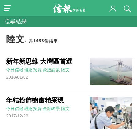
搜尋結果
陸文
- 共1488個結果
新年新思維 大灣區首選
今日信報
理財投資
談股論策
陸文
2018/01/02
年結粉飾櫥窗精采現
今日信報
理財投資
金融峰景
陸文
2017/12/29