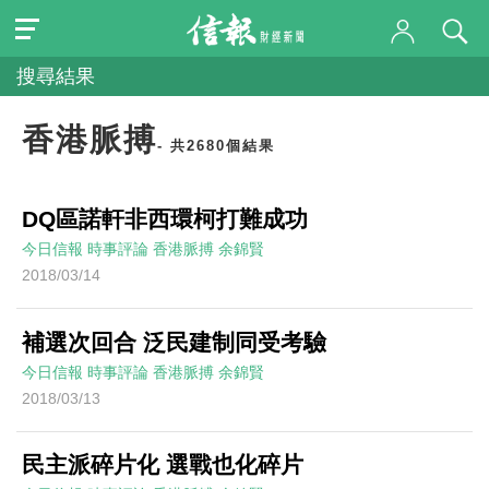
搜尋結果
香港脈搏
- 共2680個結果
DQ區諾軒非西環柯打難成功
今日信報
時事評論
香港脈搏
余錦賢
2018/03/14
補選次回合 泛民建制同受考驗
今日信報
時事評論
香港脈搏
余錦賢
2018/03/13
民主派碎片化 選戰也化碎片