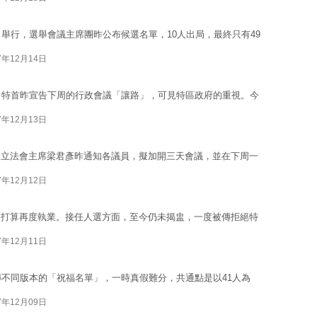
舉行，選舉會議主席團昨公布候選名單，10人出局，最終只有49
7年12月14日
，特首昨宣告下周的行政會議「讓路」，可見特區政府的重視。今
7年12月13日
，立法會主席梁君彥昨通知各議員，擬加開三天會議，並在下周一
7年12月12日
，打算再度執業。接任人選方面，至今仍未揭盅，一度被傳拒絕特
7年12月11日
傳不同版本的「祝福名單」，一時真假難分，共通點是以41人為
7年12月09日