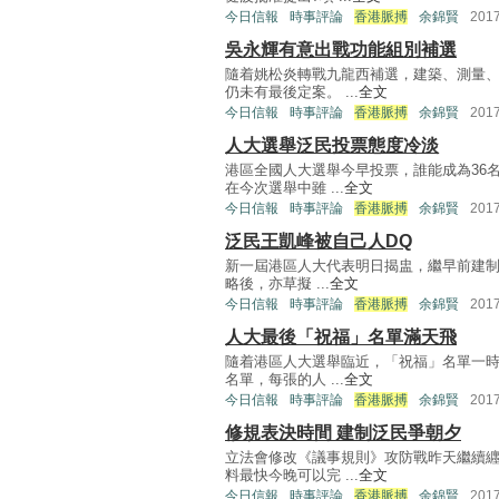
今日信報
時事評論
香港脈搏
余錦賢
201
吳永輝有意出戰功能組別補選
隨着姚松炎轉戰九龍西補選，建築、測量
仍未有最後定案。 ...
全文
今日信報
時事評論
香港脈搏
余錦賢
201
人大選舉泛民投票態度冷淡
港區全國人大選舉今早投票，誰能成為36
在今次選舉中雖 ...
全文
今日信報
時事評論
香港脈搏
余錦賢
201
泛民王凱峰被自己人DQ
新一屆港區人大代表明日揭盅，繼早前建制
略後，亦草擬 ...
全文
今日信報
時事評論
香港脈搏
余錦賢
201
人大最後「祝福」名單滿天飛
隨着港區人大選舉臨近，「祝福」名單一時
名單，每張的人 ...
全文
今日信報
時事評論
香港脈搏
余錦賢
201
修規表決時間 建制泛民爭朝夕
立法會修改《議事規則》攻防戰昨天繼續
料最快今晚可以完 ...
全文
今日信報
時事評論
香港脈搏
余錦賢
201