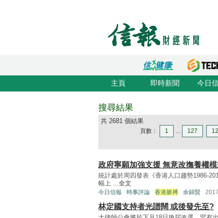
主頁
即時新聞
今日
搜尋結果
共 2681 個結果
頁數：
1
...
127
1
政府寧願加強支援 無意改撫養權模
統計處於周四發表《香港人口趨勢1986-2
幅上 ...
全文
今日信報
時事評論
香港脈搏
余錦賢
201
林定國支持者光譜闊 或後發先至?
大律師公會將於下月18日換屆改選，罕有出現