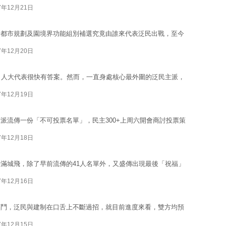
7年12月21日
、都市規劃及園境界功能組別補選究竟由誰來代表泛民出戰，至今
7年12月20日
名人大代表很快有答案。然而，一直身處核心最外圍的泛民主派，
7年12月19日
派流傳一份「不可投票名單」，民主300+上周六開會商討投票策
7年12月18日
滿城飛，除了早前流傳的41人名單外，又盛傳出現最後「祝福」
7年12月16日
纒鬥，泛民與建制在口舌上不斷過招，就目前進度來看，雙方均預
7年12月15日