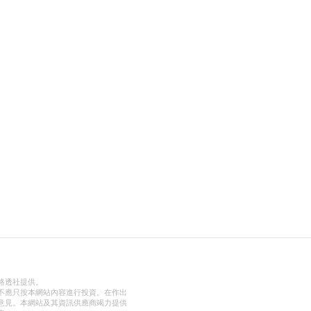
路透社提供。
不應只按本網站內容進行投資。在作出
意見。本網站及其資訊供應商竭力提供