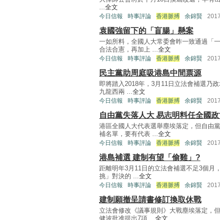
...
全文
今日信報
時事評論
香港脈搏
余錦賢
201
袁國強留下的「盲腸」懸案
一如所料，全國人大常委會昨一致通過「
合法合憲，再加上 ...
全文
今日信報
時事評論
香港脈搏
余錦賢
201
民主黨助周庭吸港島中間票源
即將踏入2018年，3月11日立法會補選
九龍西兩 ...
全文
今日信報
時事評論
香港脈搏
余錦賢
201
自由黨失落人大 易志明料任全國政
港區全國人大代表選舉塵埃落定，但自由
補名單，要有代表 ...
全文
今日信報
時事評論
香港脈搏
余錦賢
201
港島補選 建制有望「偷雞」?
距離明年3月11日的立法會補選不足3個
挑」對決的 ...
全文
今日信報
時事評論
香港脈搏
余錦賢
201
建制願撤呈請書修訂換取休戰
立法會修改《議事規則》大戰塵埃落定，
健波批准提出7項 ...
全文