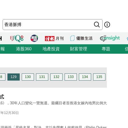
信報
港股360
地產投資
財富管理
專題
28
129
130
131
132
133
134
135
式
016》，30年人口變化一覽無遺。最矚目者首推港女嫁內地男比例大
7年12月30日
兩張「星級名單」對決，尤以先聲奪人的戴啟思（Philip Dykes