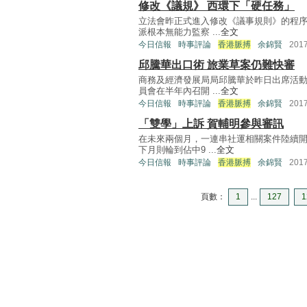
修改《議規》 西環下「硬任務」
立法會昨正式進入修改《議事規則》的程
派根本無能力監察 ...
全文
今日信報
時事評論
香港脈搏
余錦賢
201
邱騰華出口術 旅業草案仍難快審
商務及經濟發展局局邱騰華於昨日出席活
員會在半年內召開 ...
全文
今日信報
時事評論
香港脈搏
余錦賢
201
「雙學」上訴 賀輔明參與審訊
在未來兩個月，一連串社運相關案件陸續
下月則輪到佔中9 ...
全文
今日信報
時事評論
香港脈搏
余錦賢
201
頁數：
1
...
127
1