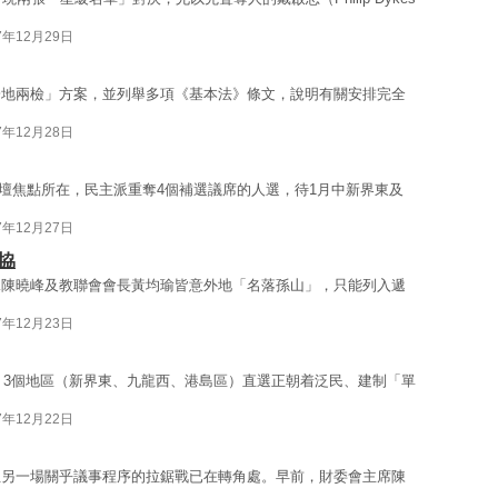
7年12月29日
一地兩檢」方案，並列舉多項《基本法》條文，說明有關安排完全
7年12月28日
乃政壇焦點所在，民主派重奪4個補選議席的人選，待1月中新界東及
7年12月27日
協
黨陳曉峰及教聯會會長黃均瑜皆意外地「名落孫山」，只能列入遞
7年12月23日
月，3個地區（新界東、九龍西、港島區）直選正朝着泛民、建制「單
7年12月22日
但另一場關乎議事程序的拉鋸戰已在轉角處。早前，財委會主席陳