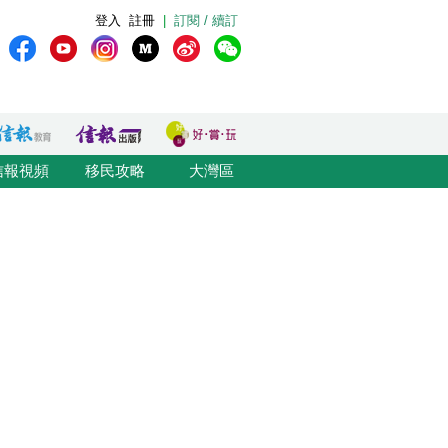
登入
註冊
|
訂閱 / 續訂
信報視頻
移民攻略
大灣區