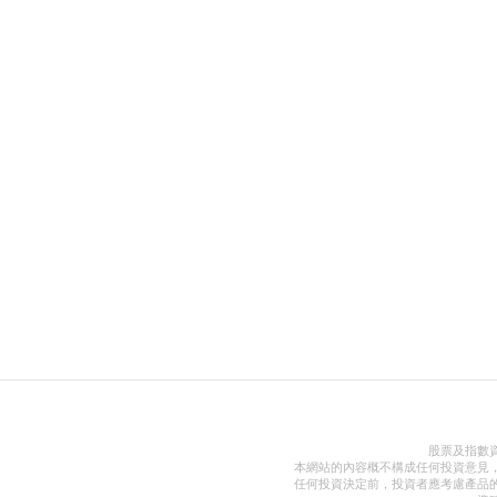
股票及指數
本網站的內容概不構成任何投資意見
任何投資決定前，投資者應考慮產品