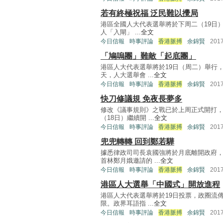
若有終極祝福 泛民難以攪局
港區全國人大代表選舉將於下周二（19日）
人「入閘」 ...
全文
今日信報
時事評論
香港脈搏
余錦賢
201
「鳩嗚團」難敵「起底團」
港區人大代表選舉將於19日（周二）舉行
天，人大選舉會 ...
全文
今日信報
時事評論
香港脈搏
余錦賢
201
快刀修議規 免夜長夢多
修改《議事規則》之戰已於上周正式開打
（18日）繼續開 ...
全文
今日信報
時事評論
香港脈搏
余錦賢
201
兜兜轉轉 回到鄭若驊
據悉律政司司長袁國強將於月底離開政府
首林鄭月娥邀請的 ...
全文
今日信報
時事評論
香港脈搏
余錦賢
201
港區人大選舉「中國式」開放進程
港區人大代表選舉將於19日投票，政圈流
限。政界耳語指 ...
全文
今日信報
時事評論
香港脈搏
余錦賢
201