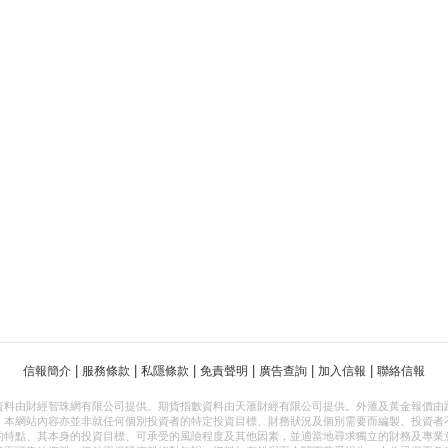
|
|
|
|
|
|
信報簡介
服務條款
私隱條款
免責聲明
廣告查詢
加入信報
聯絡信報
資料由財經智珠網有限公司提供。期貨指數資料由天滙財經有限公司提供。外滙及黃金報價由
，本網站內容亦並非就任何個別投資者的特定投資目標、財務狀況及個別需要而編製。投資者
的特點、其本身的投資目標、可承受的風險程度及其他因素，並適當地尋求獨立的財務及專業