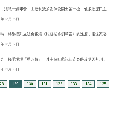
序，混戰一觸即發，由建制派的謝偉俊開出第一槍，他狠批泛民主
7年12月08日
動時，特別提到立法會審議《旅遊業條例草案》的進度，指法案委
7年12月07日
開庭，幾乎場場「重頭戲」，其中佔旺藐視法庭案將於明天判刑，
7年12月06日
28
129
130
131
132
133
134
135