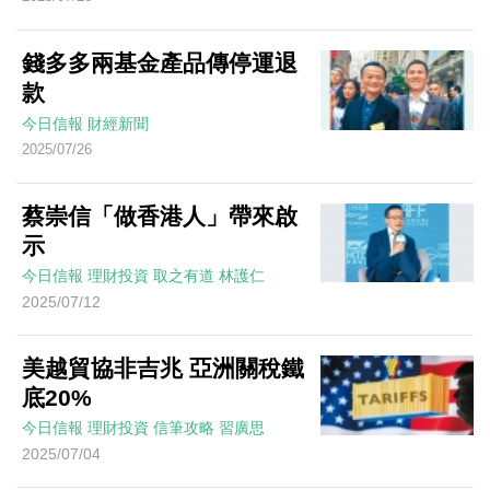
錢多多兩基金產品傳停運退
款
今日信報
財經新聞
2025/07/26
蔡崇信「做香港人」帶來啟
示
今日信報
理財投資
取之有道
林護仁
2025/07/12
美越貿協非吉兆 亞洲關稅鐵
底20%
今日信報
理財投資
信筆攻略
習廣思
2025/07/04