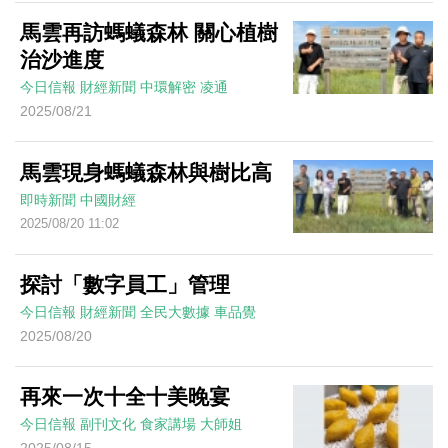
馬雲再訪螞蟻森林 關心植樹
治沙進度
今日信報
財經新聞
中環解密
凌通
2025/08/21
馬雲現身螞蟻森林與樹比高
即時新聞
中國財經
2025/08/20 11:02
探討「數字員工」管理
今日信報
財經新聞
全民大數據
車品覺
2025/08/20
再來一次十全十美晚宴
今日信報
副刊文化
食家講場
大師姐