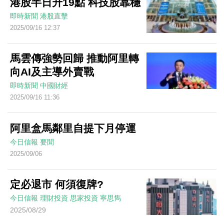
港股半日升19點 科技股靠穩
即時新聞
港股直擊
2025/09/16 12:37
馬雲傳強勢回歸 推動阿里轉
向AI及主導外賣戰
即時新聞
中國財經
2025/09/16 11:36
阿里盒馬鄰里自提下月停運
今日信報
要聞
2025/09/06
定必退市 何須復牌?
今日信報
理財投資
思家投資
寧思雋
2025/08/29