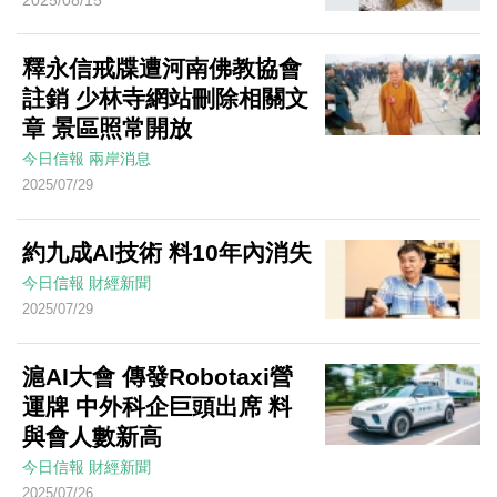
2025/08/15
釋永信戒牒遭河南佛教協會
註銷 少林寺網站刪除相關文
章 景區照常開放
今日信報
兩岸消息
2025/07/29
約九成AI技術 料10年內消失
今日信報
財經新聞
2025/07/29
滬AI大會 傳發Robotaxi營
運牌 中外科企巨頭出席 料
與會人數新高
今日信報
財經新聞
2025/07/26