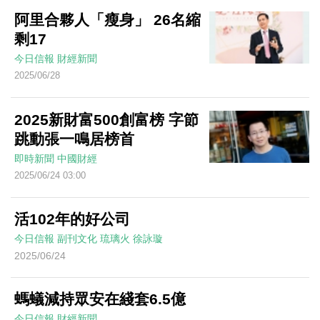
阿里合夥人「瘦身」 26名縮
剩17
今日信報
財經新聞
2025/06/28
2025新財富500創富榜 字節
跳動張一鳴居榜首
即時新聞
中國財經
2025/06/24 03:00
活102年的好公司
今日信報
副刊文化
琉璃火
徐詠璇
2025/06/24
螞蟻減持眾安在綫套6.5億
今日信報
財經新聞