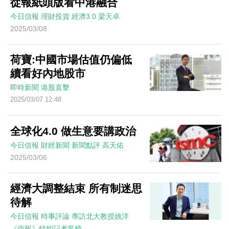
從報紙頭版看中港融合
今日信報
理財投資
經濟3.0
梁天卓
2025/03/08
荷寶:中國市場估值仍偏低
續看好內地股市
即時新聞
港股直擊
2025/03/07 12:48
全球化4.0 做生意要講政治
今日信報
財經新聞
新聞點評
高天佑
2025/03/06
經濟大調整結束 所有制迷思
待解
今日信報
時事評論
專訪北大教授姚洋
《信報》特約記者吳婷