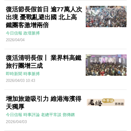
復活節長假首日 逾77萬人次
出境 憂戰亂避出國 北上高
鐵團客激增兩倍
今日信報
政壇脈搏
2026/04/04
復活清明長假丨 業界料高鐵
旅行團增三成
即時新聞
時事脈搏
2026/04/03 10:43
增加旅遊吸引力 維港海濱得
天獨厚
今日信報
時事評論
老總平常談
鄧傳鏘
2026/04/03