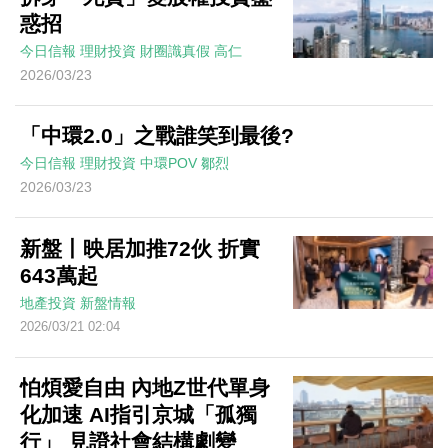
惑招
今日信報
理財投資
財圈識真假
高仁
2026/03/23
「中環2.0」之戰誰笑到最後?
今日信報
理財投資
中環POV
鄒烈
2026/03/23
新盤丨映居加推72伙 折實
643萬起
地產投資
新盤情報
2026/03/21 02:04
怕煩愛自由 內地Z世代單身
化加速 AI指引京城「孤獨
行」 見證社會結構劇變