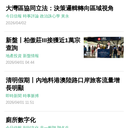
大灣區協同立法：決策邏輯轉向區域視角
今日信報
時事評論
政治誅心學
黃永
2026/04/02
新盤丨柏傲莊III接獲近1萬宗
查詢
地產投資
新盤情報
2026/04/01 04:44
清明假期丨內地料港澳陸路口岸旅客流量增
長明顯
即時新聞
時事脈搏
2026/04/01 11:51
廁所數字化
今日信報
副刊文化
非一般翔
翔名生