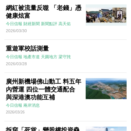
網紅被流量反噬 「老錢」憑
健康炫富
今日信報
財經新聞
新聞點評
高天佑
2026/03/30
重遊軍校話測量
今日信報
地產市道
天圓地方
梁守肫
2026/03/28
廣州新機場佛山動工 料五年
內營運 四位一體交通配合
與深港澳功能互補
今日信報
兩岸消息
2026/03/26
拆穿「死貨」變股權投資蠱