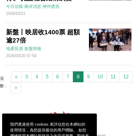
今日信報
兩岸消息
神州透視
2026/03/21
新盤丨映居收1400票 超額
逾27倍
地產投資
新盤情報
2026/03/20 07:54
«
3
4
5
6
7
8
9
10
11
12
頁
數：
»
我們透過使用 cookies 來評估您在本網站的
使用情況，為您提供最佳的用戶體驗。 如您
繼續使用本網站所提供之內容或服務，即代表