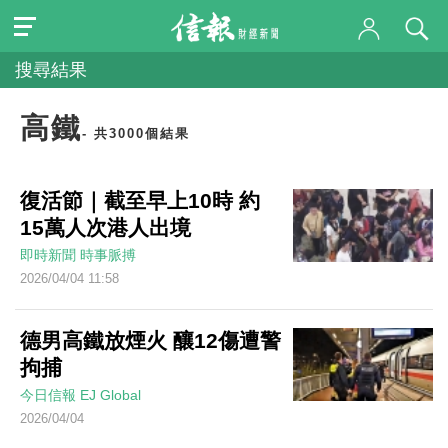
搜尋結果
高鐵
- 共3000個結果
復活節｜截至早上10時 約
15萬人次港人出境
即時新聞
時事脈搏
2026/04/04 11:58
德男高鐵放煙火 釀12傷遭警
拘捕
今日信報
EJ Global
2026/04/04