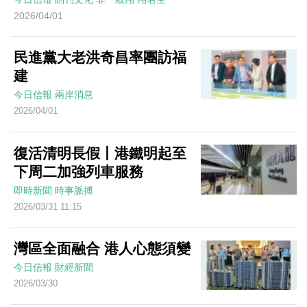
2026/04/01
民進黨大老洪奇昌率團訪福
建
今日信報
兩岸消息
2026/04/01
復活清明長假丨港鐵明起至
下周二加強列車服務
即時新聞
時事脈搏
2026/03/31 11:15
灣區全面融合 港人心態須變
今日信報
財經新聞
2026/03/30