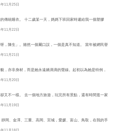
4年11月25日
的傳統睡衣。 十二歲某一天，媽媽下班回家時遞給我一個塑膠
4年11月22日
呀，陳生」。雖然一個屬口誤，一個是真不知道。 當年被網民譽
4年11月21日
樣貌，亦非身材，而是她永遠嬌滴滴的聲線。起初以為她是特例，
4年11月20日
卻又不一樣。 去一個地方旅遊，玩完所有景點，還有時間逛一家
4年11月19日
 靜岡、金澤、三重、高岡、宮城，愛媛、富山、鳥取，在我的手
4年11月18日