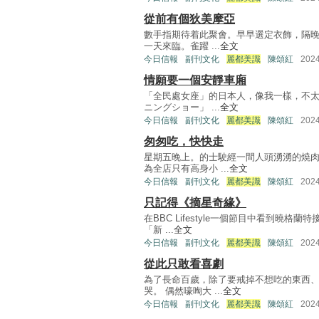
從前有個狄美摩亞
數手指期待着此聚會。早早選定衣飾，隔晚
一天來臨。雀躍 ...
全文
今日信報
副刊文化
麗都美識
陳頌紅
202
情願要一個安靜車廂
「全民處女座」的日本人，像我一樣，不太
ニングショー」 ...
全文
今日信報
副刊文化
麗都美識
陳頌紅
202
匆匆吃，快快走
星期五晚上。的士駛經一間人頭湧湧的燒
為全店只有高身小 ...
全文
今日信報
副刊文化
麗都美識
陳頌紅
202
只記得《摘星奇緣》
在BBC Lifestyle一個節目中看到
「新 ...
全文
今日信報
副刊文化
麗都美識
陳頌紅
202
從此只敢看喜劇
為了長命百歲，除了要戒掉不想吃的東西、
哭。 偶然嚎啕大 ...
全文
今日信報
副刊文化
麗都美識
陳頌紅
202