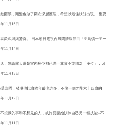
敷面膜，頭髮也做了兩次深層護理，希望以最佳狀態出現。 重要
4年11月15日
喜歡即興與驚喜。 日本朝日電視台晨間情報節目「羽鳥慎一モー
4年11月14日
肉店，無論露天還是室內座位都已滿—其實不能稱為「座位」，因
4年11月13日
曉格蘭特接受訪問，發現他比實際年齡老許多，不像一個才剛六十四歲的
4年11月12日
不想做的事和不想見的人，或許要開始訓練自己另一種技能─不
4年11月11日