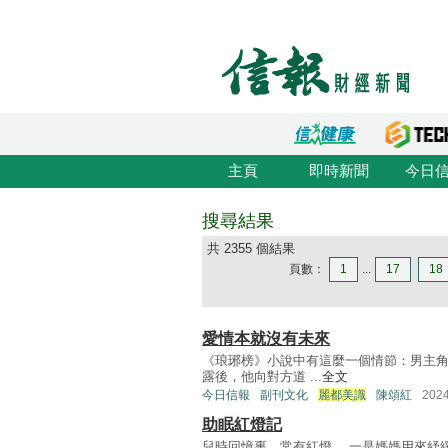
主頁
即時新聞
今日
搜尋結果
共 2355 個結果
頁數：
1
...
17
18
愛情本就沒有未來
《琅琊榜》小說中有這麼一個情節：男主
露後，他向對方道 ...
全文
今日信報
副刊文化
麗都美識
陳頌紅
202
助眠紅燈記
兒時回憶裏，常有紅燈。 一是媽媽用來紓