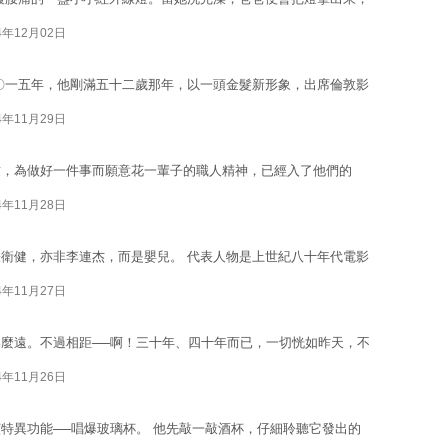
4年12月02日
〇一五年，他剛滿五十二歲那年，以一頭金髮新形象，出席倫敦影
4年11月29日
致，為做好一件事而願意花一輩子的職人精神，已經入了他們的
4年11月28日
衛健，亦非李連杰，而是嬰兒。 代表人物是上世紀八十年代電影
4年11月27日
麼遠。不過相距──啊！三十年、四十年而已，一切恍如昨天，不
4年11月26日
特異功能──唱爆玻璃杯。 他先敲一敲酒杯，仔細聆聽它發出的