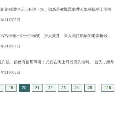
把劇集稱讚得天上有地下無，認為是教觀眾處理人際關係的上等教
4年11月08日
為后宮爭寵不外乎扯頭髮、推人落井、逼人喝打胎藥的老套橋段，
4年11月07日
年，坦白說，仍然有使用障礙；尤其在街上尋找目的地時。 首先，經常
4年11月06日
19
20
21
22
23
24
25
...
118