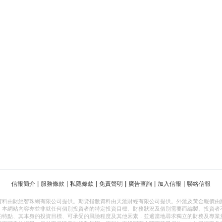
|
|
|
|
|
|
信報簡介
服務條款
私隱條款
免責聲明
廣告查詢
加入信報
聯絡信報
資料由財經智珠網有限公司提供。期貨指數資料由天滙財經有限公司提供。外滙及黃金報價由
，本網站內容亦並非就任何個別投資者的特定投資目標、財務狀況及個別需要而編製。投資者
的特點、其本身的投資目標、可承受的風險程度及其他因素，並適當地尋求獨立的財務及專業