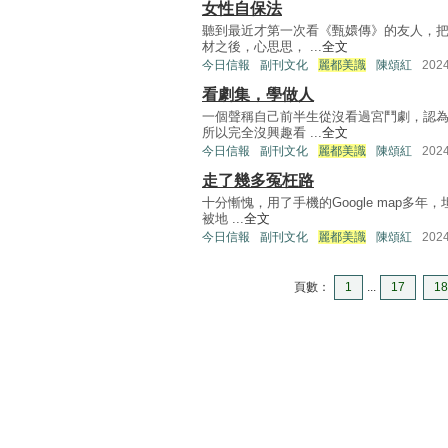
女性自保法
聽到最近才第一次看《甄嬛傳》的友人，
材之後，心思思， ...
全文
今日信報
副刊文化
麗都美識
陳頌紅
202
看劇集，學做人
一個聲稱自己前半生從沒看過宮鬥劇，認
所以完全沒興趣看 ...
全文
今日信報
副刊文化
麗都美識
陳頌紅
202
走了幾多冤枉路
十分慚愧，用了手機的Google map多
被地 ...
全文
今日信報
副刊文化
麗都美識
陳頌紅
202
頁數：
1
...
17
18