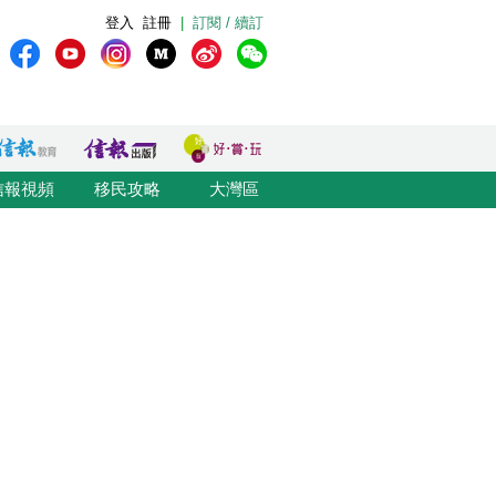
登入
註冊
|
訂閱 / 續訂
信報視頻
移民攻略
大灣區