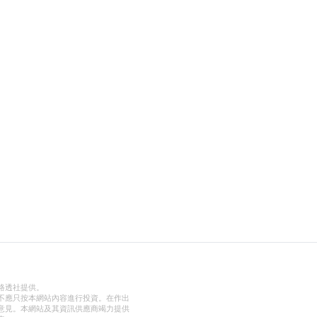
路透社提供。
不應只按本網站內容進行投資。在作出
意見。本網站及其資訊供應商竭力提供