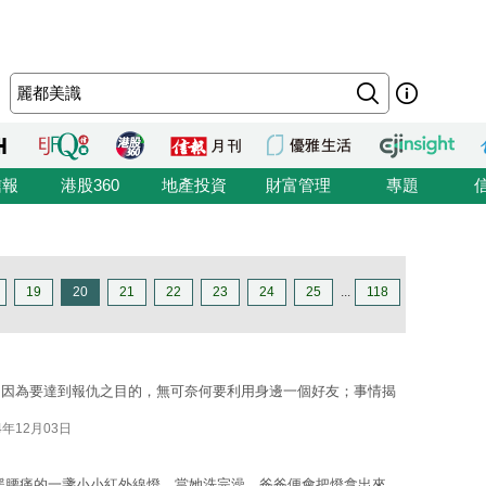
信報
港股360
地產投資
財富管理
專題
19
20
21
22
23
24
25
...
118
角因為要達到報仇之目的，無可奈何要利用身邊一個好友；事情揭
4年12月03日
緩腰痛的一盞小小紅外線燈。當她洗完澡，爸爸便會把燈拿出來，