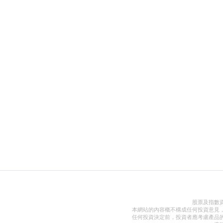
股票及指數
本網站的內容概不構成任何投資意見
任何投資決定前，投資者應考慮產品