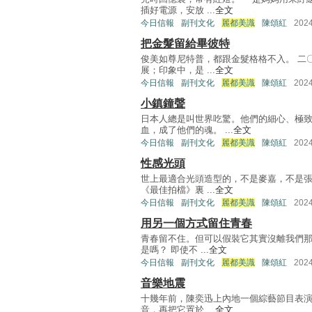
插好電源，安放 ...
全文
今日信報
副刊文化
麗都美識
陳頌紅
202
把金髮留給畢彼特
俊美如尊尼特普，都跟金髮格格不入。 二
展；印象中，是 ...
全文
今日信報
副刊文化
麗都美識
陳頌紅
202
小鎮鐘聲
日本人總是叫世界吃驚。他們的細心、極
血，成了他們的魂。 ...
全文
今日信報
副刊文化
麗都美識
陳頌紅
202
性感光頭
世上最適合光頭造型的，不是麥嘉，不是張
《最佳拍檔》裏 ...
全文
今日信報
副刊文化
麗都美識
陳頌紅
202
用另一個方式留住青春
青春留不住。但可以假裝它其實沒離我們那
是嗎？ 即使不 ...
全文
今日信報
副刊文化
麗都美識
陳頌紅
202
音樂地震
十幾年前，陳奕迅上內地一個綜藝節目表演
音，再把它置於 ...
全文