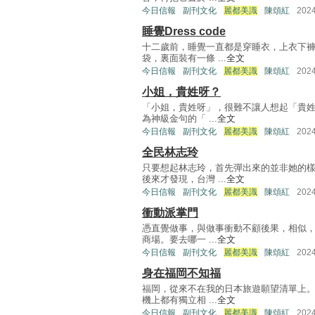
今日信報
副刊文化
麗都美識
陳頌紅
202
睡覺Dress code
十二歲前，睡覺一直都是穿睡衣，上衣下褲
袋，裏面裝有一條 ...
全文
今日信報
副刊文化
麗都美識
陳頌紅
202
小姐，貴姓呀？
「小姐，貴姓呀」，很難不讓人想起「貴姓
為神級金句的「 ...
全文
今日信報
副刊文化
麗都美識
陳頌紅
202
全民林志玲
只要想起林志玲，首先彈出來的並非她的
後來才發現，台灣 ...
全文
今日信報
副刊文化
麗都美識
陳頌紅
202
衝動派掌門
憑直覺做事，與做事衝動不顧後果，相似，
商場。要去哪一 ...
全文
今日信報
副刊文化
麗都美識
陳頌紅
202
身在福岡不知福
福岡，從來不在我的日本旅遊願望清單上。
機上都有獨立相 ...
全文
今日信報
副刊文化
麗都美識
陳頌紅
202