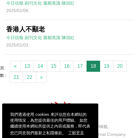
今日信報
副刊文化
麗都美識
陳頌紅
2025/01/06
香港人不顯老
今日信報
副刊文化
麗都美識
陳頌紅
2025/01/03
«
13
14
15
16
17
18
19
20
頁
數：
21
22
»
我們透過使用 cookies 來評估您在本網站的
使用情況，為您提供最佳的用戶體驗。 如您
繼續使用本網站所提供之內容或服務，即代表
信報財經新聞有限公司版權所有，不得轉載。
您已同意我們最新之私隱條款。
了解更多
Copyright © 2026 Hong Kong Economic Journal Company