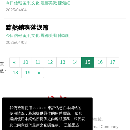
今日信報
副刊文化
麗都美識
陳頌紅
2025/04/04
黯然銷魂落淚篇
今日信報
副刊文化
麗都美識
陳頌紅
2025/04/03
«
10
11
12
13
14
15
16
17
頁
數：
18
19
»
我們透過使用 cookies 來評估您在本網站的
使用情況，為您提供最佳的用戶體驗。 如您
繼續使用本網站所提供之內容或服務，即代表
信報財經新聞有限公司版權所有，不得轉載。
您已同意我們最新之私隱條款。
了解更多
Copyright © 2026 Hong Kong Economic Journal Company