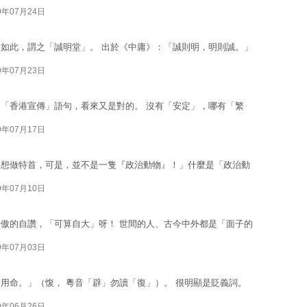
9年07月24日
如此，謂之「誠明堂」。 出於《中庸》：「誠則明，明則誠。」
9年07月23日
「香港宣傳」語句，看來又是對的。 沒有「安定」，哪有「繁
9年07月17日
已想做特首，可是，並不是一隻『政治動物』！」什麼是「政治動
9年07月10日
傲的自讚，「可算自大」呀！ 世間的人、古今中外都是「面子的
9年07月03日
用命。」（愎， 粵音「辟」勿讀「復」）。 很明顯是貶義詞。
9年06月26日