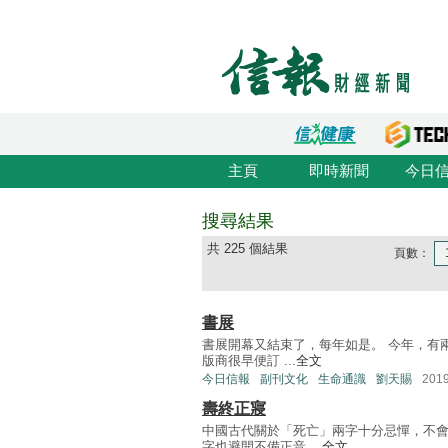
主頁
即時新聞
今日
搜尋結果
共 225 個結果
頁數：
書展
書展開幕又結束了，每年如是。 今年，有
版商很早便訂 ...
全文
今日信報
副刊文化
生命通識
劉天賜
201
壽終正寢
中國古代關於「死亡」兩字十分忌憚，不
字也避開不備正音 ...
全文