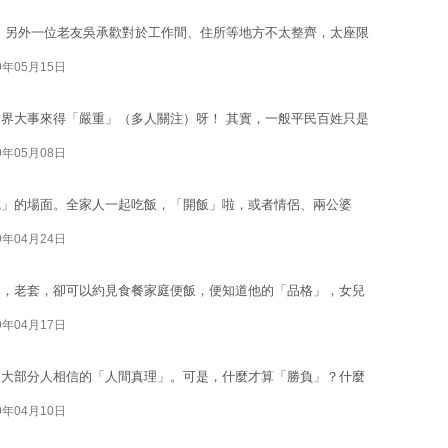
，另外一位老友吳承歡對於工作間、住所等地方不太整齊，太座限
9年05月15日
界大事來得「嚴重」（多人關注）呀！ 其實，一般平民百姓只是
9年05月08日
吃」的場面。全家人一起吃飯，「開飯」啦，或者情侶、兩公婆
9年04月24日
了，老套，卻可以約見食餐家庭便飯，便知道他的「品格」，女兒
9年04月17日
是大部分人相信的「人間真理」。可是，什麼才算「勝負」？什麼
9年04月10日