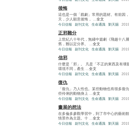
後悔
這也是一個「戲劇」常用的題材。有前因
天，少人願意後悔， ...
全文
今日信報
副刊文化
生命通識
劉天賜
201
正邪難分
上世紀八十年代，無綫中篇劇《飛越十八
舊，難以定分界。 ...
全文
今日信報
副刊文化
生命通識
劉天賜
201
信邪
什麼是「邪」。 凡是「不正的東西及有壞
環境不同，產生 ...
全文
今日信報
副刊文化
生命通識
劉天賜
201
復仇
「復仇」乃人性也。某些動物也有很多復
些伶俐的動物身上 ...
全文
今日信報
副刊文化
生命通識
劉天賜
201
畫展的想法
在多倫多參觀學習中，到了市中心的藝術
情景作為主題。十 ...
全文
今日信報
副刊文化
生命通識
劉天賜
201