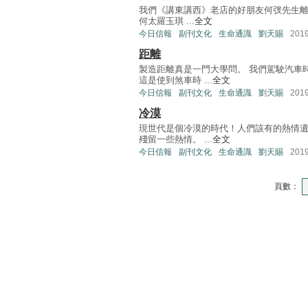
我們《講東講西》老店的好朋友何弢先生離
何太羅玉琪 ...
全文
今日信報
副刊文化
生命通識
劉天賜
201
距離
製造距離真是一門大學問。 我們駕駛汽車
這是使到煞車時 ...
全文
今日信報
副刊文化
生命通識
劉天賜
201
冷漠
現世代是個冷漠的時代！人們該有的熱情遺
殘留一些熱情。 ...
全文
今日信報
副刊文化
生命通識
劉天賜
201
頁數：