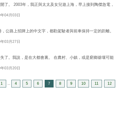
開了。 2003年，我正與太太及女兒遊上海，早上接到陶傑急電，
9年04月03日
時，公路上招牌上的中文字，都勸駕駛者與前車保持一定的距離。
9年03月27日
失了。我說，是在大都會裏。 在農村、小鎮，或是窮鄉僻壤可能
9年03月20日
1
...
4
5
6
7
8
9
10
11
12