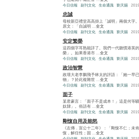
今日信報
副刊文化
生命通識
劉天賜
201
忠誠
母校新亞禮堂高高掛上「誠明」兩個大字。
原文：「自誠明 ...
全文
今日信報
副刊文化
生命通識
劉天賜
201
安定繁榮
這四個字耳熟能詳了。我們一代聽慣港英的
榮」。如果香港市 ...
全文
今日信報
副刊文化
生命通識
劉天賜
201
政治智慧
政壇大老李鵬飛予林太的評語：「她一早
物」？於此複雜世 ...
全文
今日信報
副刊文化
生命通識
劉天賜
201
面子
某君豪言：「面子不是成本！」這是何等驕
奴隸」。俗語有 ...
全文
今日信報
副刊文化
生命通識
劉天賜
201
剛愎自用及能怒
《左傳．宣公十二年》：「剛愎不仁；未肯
愎，解任性；固 ...
全文
今日信報
副刊文化
生命通識
劉天賜
201