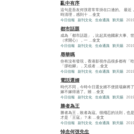
亂中有序
這句是吾友何弢君常常掛在口邊的。 最近
時清理，感到十 ...
全文
今日信報
副刊文化
生命通識
劉天賜
201
都市話題
成為「都市話題」，比起其他國家大事、世
（求開心），一 ...
全文
今日信報
副刊文化
生命通識
劉天賜
201
辱華嗎
你有沒有發現，香港影視作品很多都有「
「撐枱腳」，又或者 ...
全文
今日信報
副刊文化
生命通識
劉天賜
201
電話選婿
時代不同，今時今日選女婿不便搓場麻將
嫁不嫁得過了。雖 ...
全文
今日信報
副刊文化
生命通識
劉天賜
201
勝者為王
勝者為王，敗者為寇。很殘忍的法則，也
才是「王寇」？未 ...
全文
今日信報
副刊文化
生命通識
劉天賜
201
悼念何弢先生