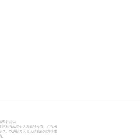
路透社提供。
不應只按本網站內容進行投資。在作出
意見。本網站及其資訊供應商竭力提供
責。