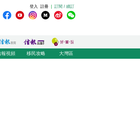
登入
註冊
|
訂閱 / 續訂
信報視頻
移民攻略
大灣區