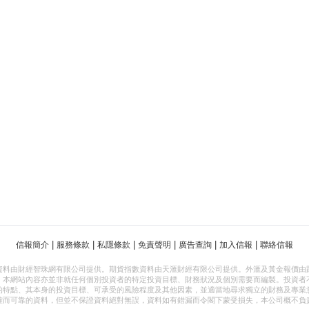
|
|
|
|
|
|
信報簡介
服務條款
私隱條款
免責聲明
廣告查詢
加入信報
聯絡信報
資料由財經智珠網有限公司提供。期貨指數資料由天滙財經有限公司提供。外滙及黃金報價由
，本網站內容亦並非就任何個別投資者的特定投資目標、財務狀況及個別需要而編製。投資者
的特點、其本身的投資目標、可承受的風險程度及其他因素，並適當地尋求獨立的財務及專業
確而可靠的資料，但並不保證資料絕對無誤，資料如有錯漏而令閣下蒙受損失，本公司概不負