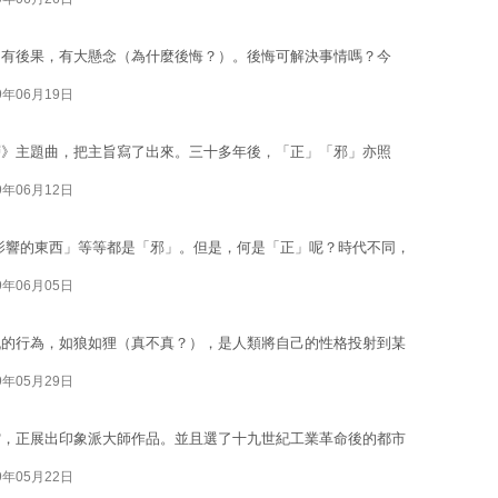
，有後果，有大懸念（為什麼後悔？）。後悔可解決事情嗎？今
9年06月19日
層》主題曲，把主旨寫了出來。三十多年後，「正」「邪」亦照
9年06月12日
影響的東西」等等都是「邪」。但是，何是「正」呢？時代不同，
9年06月05日
仇的行為，如狼如狸（真不真？），是人類將自己的性格投射到某
9年05月29日
館，正展出印象派大師作品。並且選了十九世紀工業革命後的都市
9年05月22日