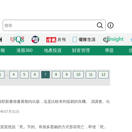
信報
港股360
地產投資
財富管理
專題
1
...
4
5
6
7
8
9
10
11
12
兩部新書借書展期內出版，這是比較有利促銷的良機。 演講會。出
9年07月31日
會貿貿然說「死」字的。有很多委婉的方式形容死亡，即使「死」