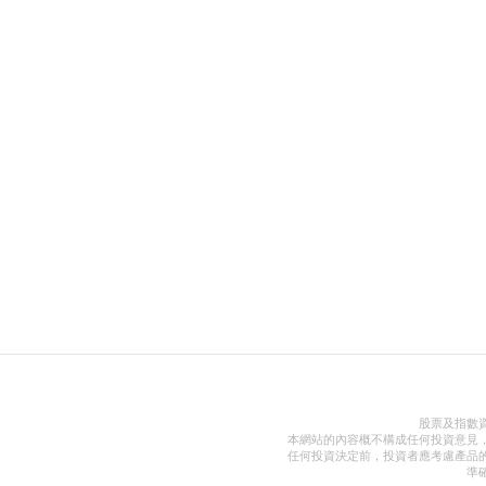
股票及指數
本網站的內容概不構成任何投資意見
任何投資決定前，投資者應考慮產品
準