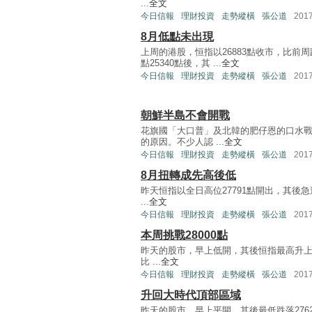
...
全文
今日信報
理財投資
走勢縱橫
張公道
201
8月低點未出現
上周的港股，恒指以26883點收市，比前周
點25340點後，其 ...
全文
今日信報
理財投資
走勢縱橫
張公道
201
朝鮮半島不會開戰
花旗國「大口普」及北韓的肥仔恩的口水
的原因。不少人認 ...
全文
今日信報
理財投資
走勢縱橫
張公道
201
8月扭轉成先高後低
昨天恒指以全日高位27791點開出，其後急速
...
全文
今日信報
理財投資
走勢縱橫
張公道
201
本周挑戰28000點
昨天的股市，早上低開，其後恒指最高升上27
比 ...
全文
今日信報
理財投資
走勢縱橫
張公道
201
升回大時代頂部區域
昨天的股市，早上平開，其後最低跌落27