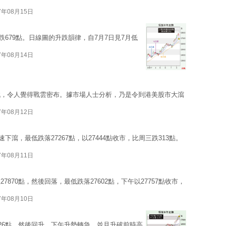
7年08月15日
跌679點。日線圖的升跌韻律，自7月7日見7月低
7年08月14日
戰，令人覺得戰雲密布。據市場人士分析，乃是令到港美股市大瀉
7年08月12日
下瀉，最低跌落27267點，以27444點收市，比周三跌313點。
7年08月11日
870點，然後回落，最低跌落27602點，下午以27757點收市，
7年08月10日
626點，然後回升，下午升勢轉急，並且升破前時高