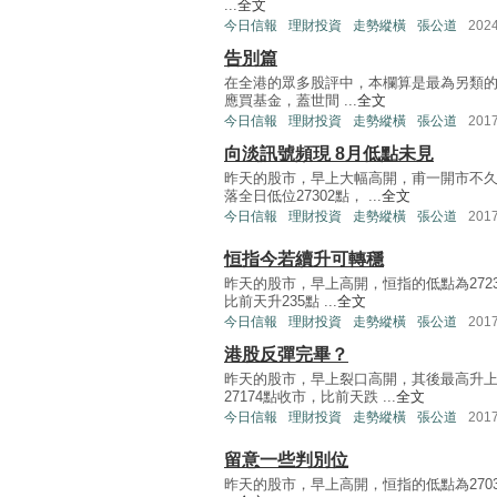
...
全文
今日信報
理財投資
走勢縱橫
張公道
202
告別篇
在全港的眾多股評中，本欄算是最為另類
應買基金，蓋世間 ...
全文
今日信報
理財投資
走勢縱橫
張公道
201
向淡訊號頻現 8月低點未見
昨天的股市，早上大幅高開，甫一開市不久
落全日低位27302點， ...
全文
今日信報
理財投資
走勢縱橫
張公道
201
恒指今若續升可轉穩
昨天的股市，早上高開，恒指的低點為27238
比前天升235點 ...
全文
今日信報
理財投資
走勢縱橫
張公道
201
港股反彈完畢？
昨天的股市，早上裂口高開，其後最高升上2
27174點收市，比前天跌 ...
全文
今日信報
理財投資
走勢縱橫
張公道
201
留意一些判別位
昨天的股市，早上高開，恒指的低點為27032