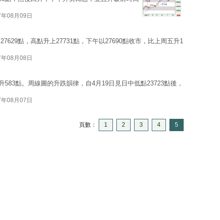
7年08月09日
629點，高點升上27731點，下午以27690點收市，比上周五升1
7年08月08日
升583點。周線圖的升跌韻律，自4月19日見日中低點23723點後，
7年08月07日
頁數：
1
2
3
4
5