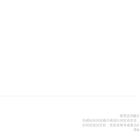
股票及指數
本網站的內容概不構成任何投資意見
任何投資決定前，投資者應考慮產品
準