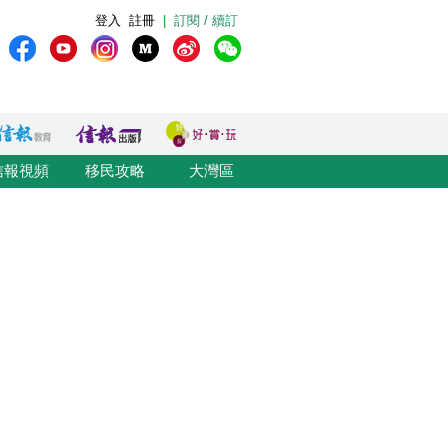
登入
註冊
|
訂閱 / 續訂
信報視頻
移民攻略
大灣區