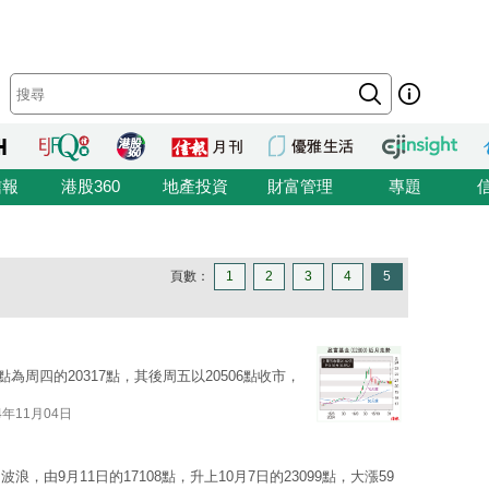
信報
港股360
地產投資
財富管理
專題
頁數：
1
2
3
4
5
為周四的20317點，其後周五以20506點收市，
4年11月04日
由9月11日的17108點，升上10月7日的23099點，大漲59