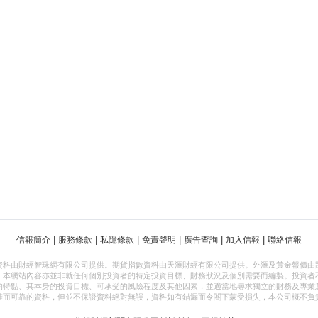
|
|
|
|
|
|
信報簡介
服務條款
私隱條款
免責聲明
廣告查詢
加入信報
聯絡信報
資料由財經智珠網有限公司提供。期貨指數資料由天滙財經有限公司提供。外滙及黃金報價由
，本網站內容亦並非就任何個別投資者的特定投資目標、財務狀況及個別需要而編製。投資者
的特點、其本身的投資目標、可承受的風險程度及其他因素，並適當地尋求獨立的財務及專業
確而可靠的資料，但並不保證資料絕對無誤，資料如有錯漏而令閣下蒙受損失，本公司概不負