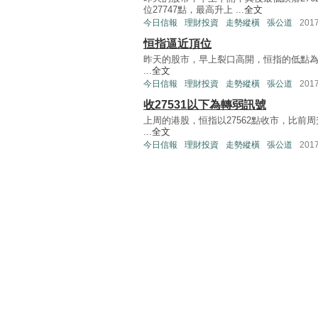
位27747點，最高升上 ...
全文
今日信報
理財投資
走勢縱橫
張公道
201
恒指逼近頂位
昨天的股市，早上裂口高開，恒指的低點為27
...
全文
今日信報
理財投資
走勢縱橫
張公道
201
收27531以下為轉弱訊號
上周的港股，恒指以27562點收市，比前周
...
全文
今日信報
理財投資
走勢縱橫
張公道
201