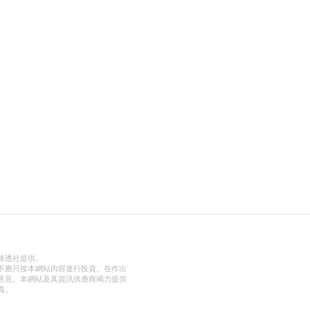
路透社提供。
不應只按本網站內容進行投資。在作出
意見。本網站及其資訊供應商竭力提供
責。