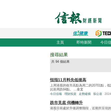
主頁
即時新聞
今日
搜尋結果
共 94 個結果
恒指11月料先低後高
上周港股的收市高點為周二的20701點，低點
比前周跌84點。 ...
全文
今日信報
理財投資
走勢縱橫
張公道
202
跌市見底 伺機轉升
港股目前處於升後調整階段，近期所呈現的波浪，