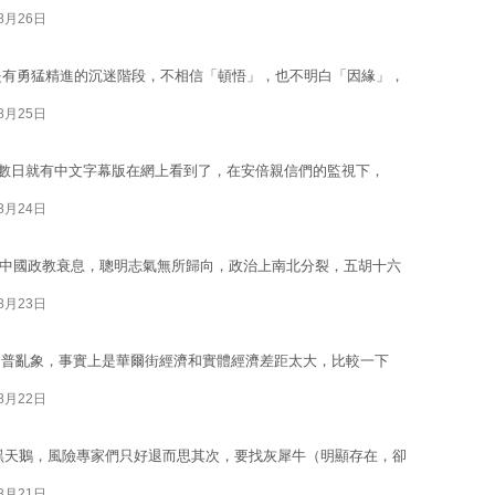
08月26日
是有勇猛精進的沉迷階段，不相信「頓悟」，也不明白「因緣」，
08月25日
不足數日就有中文字幕版在網上看到了，在安倍親信們的監視下，
08月24日
年），中國政教衰息，聰明志氣無所歸向，政治上南北分裂，五胡十六
08月23日
朗普亂象，事實上是華爾街經濟和實體經濟差距太大，比較一下
08月22日
的黑天鵝，風險專家們只好退而思其次，要找灰犀牛（明顯存在，卻
08月21日