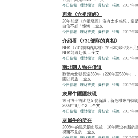
今日信報
理財投資
毋枉管
張總
2017年
再看《六祖壇經》
20年前讀《六祖壇經》沒有太多感想，還
自信不必「懺悔 ...
全文
今日信報
理財投資
毋枉管
張總
2017年
介紹看《731部隊的真相》
NHK《731部隊的真相》在日本播出後
NHK能遠赴俄 ...
全文
今日信報
理財投資
毋枉管
張總
2017年
南北朝人物在僧道
魏晉南北朝長達360年（220年至580
國以異族 ...
全文
今日信報
理財投資
毋枉管
張總
2017年
灰犀牛隱隱欲現
末日博士魯比尼又發新議，新危機來自特
2008年8月至2 ...
全文
今日信報
理財投資
毋枉管
張總
2017年
灰犀牛的所在
2008年的黑天鵝出現後，10年間沒有新
視而不見的 ...
全文
今日信報
理財投資
毋枉管
張總
2017年