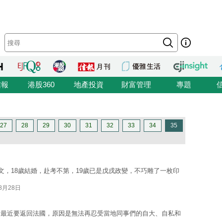
信報
港股360
地產投資
財富管理
專題
27
28
29
30
31
32
33
34
35
文，18歲結婚，赴考不第，19歲已是戊戌政變，不巧雕了一枚印
08月28日
，最近要返回法國，原因是無法再忍受當地同事們的自大、自私和