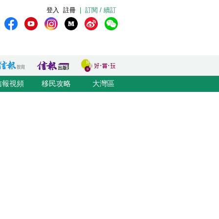
登入
註冊
|
訂閱 / 續訂
信報視頻
移民攻略
大灣區