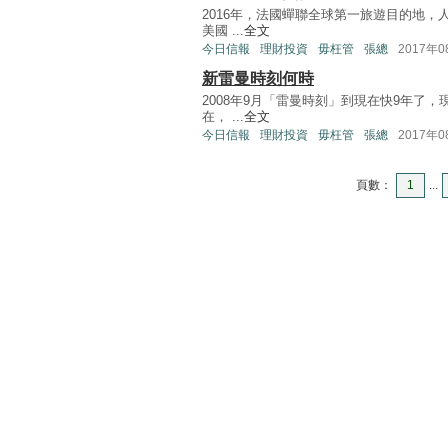
2016年，法國蟬聯全球第一旅遊目的地，人
美國 ...
全文
今日信報
理財投資
毋枉管
張總
2017年
新雷曼時刻何時
2008年9月「雷曼時刻」到現在快9年了，
在， ...
全文
今日信報
理財投資
毋枉管
張總
2017年
頁數：
1
...