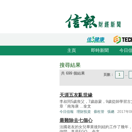
主頁
即時新聞
今日
搜尋結果
共 699 個結果
頁數：
1
...
天涯五友亂世緣
李叔同5歲喪父，7歲啟蒙，9歲從師學習古
章「南海康 ...
全文
今日信報
理財投資
毋枉管
張總
2017年
最難除去七個心
法國老友的女兒畢業後到紐約工作了幾年
強蠻。真是EGO ...
全文