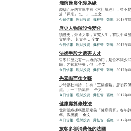
淺演暴戾化障為緣
錢穆介紹的書單中有《六祖壇經》，並不
於『禪宗』也。」 ...
全文
今日信報
理財投資
毋枉管
張總
2017年
歷史人物階段性變化
讀歷史，旁通文學，直究人生，有說中國
實的少。 其實皇 ...
全文
今日信報
理財投資
毋枉管
張總
2017年
法術手段之遺害人才
哲學和歷史有一共通的功用，是會不減少
顧，才知其得失，但 ...
全文
今日信報
理財投資
毋枉管
張總
2017年
先器識而後文藝
少時讀杜甫詩，知有「王楊盧駱」唐初四
流。」一世語流長 ...
全文
今日信報
理財投資
毋枉管
張總
2017年
健康壽算修煉法
世衞組織據稱重新定義「健康壽算」各年齡層
年。戰後嬰 ...
全文
今日信報
理財投資
毋枉管
張總
2017年
旅客多卻消費低的法國