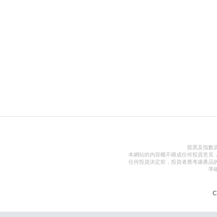
股票及指數
本網站的內容概不構成任何投資意見
任何投資決定前，投資者應考慮產品
準
C