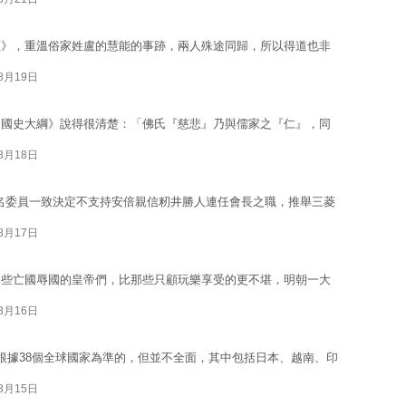
經》，重溫俗家姓盧的慧能的事跡，兩人殊途同歸，所以得道也非
08月19日
《國史大綱》說得很清楚：「佛氏『慈悲』乃與儒家之『仁』，同
08月18日
，10名委員一致決定不支持安倍親信籾井勝人連任會長之職，推舉三菱
08月17日
那些亡國辱國的皇帝們，比那些只顧玩樂享受的更不堪，明朝一大
08月16日
根據38個全球國家為準的，但並不全面，其中包括日本、越南、印
08月15日