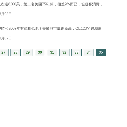
次達8260萬，第二名美國7561萬，相差9%而已，但遊客消費，
08月08日
現時和2007年有多相似呢？美國股市屢創新高，QE123的錢潮還
08月07日
27
28
29
30
31
32
33
34
35