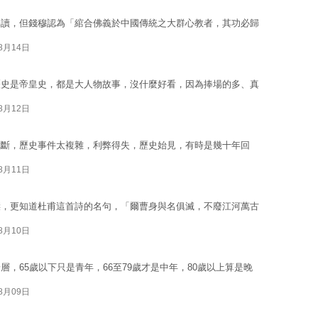
易讀，但錢穆認為「綰合佛義於中國傳統之大群心教者，其功必歸
08月14日
歷史是帝皇史，都是大人物故事，沒什麼好看，因為捧場的多、真
08月12日
武斷，歷史事件太複雜，利弊得失，歷史始見，有時是幾十年回
08月11日
傑，更知道杜甫這首詩的名句，「爾曹身與名俱滅，不廢江河萬古
08月10日
，65歲以下只是青年，66至79歲才是中年，80歲以上算是晚
08月09日