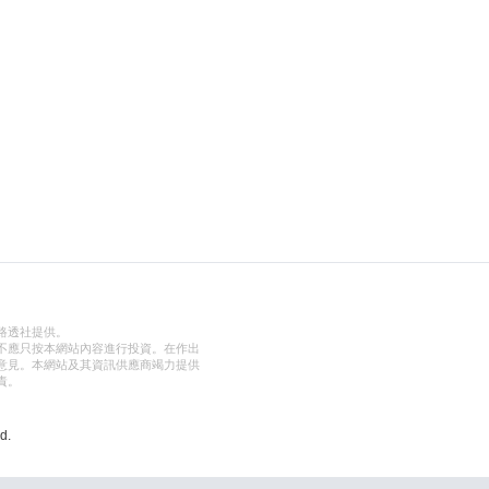
路透社提供。
不應只按本網站內容進行投資。在作出
意見。本網站及其資訊供應商竭力提供
責。
d.