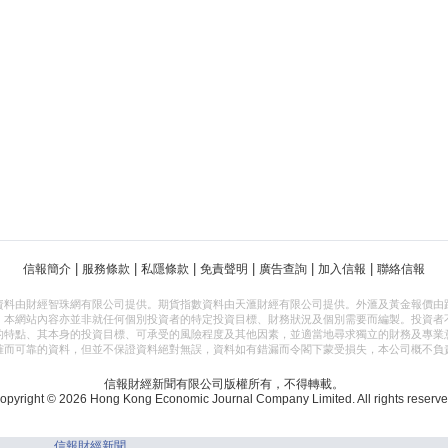
|
|
|
|
|
|
信報簡介
服務條款
私隱條款
免責聲明
廣告查詢
加入信報
聯絡信報
資料由財經智珠網有限公司提供。期貨指數資料由天滙財經有限公司提供。外滙及黃金報價由
，本網站內容亦並非就任何個別投資者的特定投資目標、財務狀況及個別需要而編製。投資者
的特點、其本身的投資目標、可承受的風險程度及其他因素，並適當地尋求獨立的財務及專業
確而可靠的資料，但並不保證資料絕對無誤，資料如有錯漏而令閣下蒙受損失，本公司概不負
信報財經新聞有限公司版權所有，不得轉載。
opyright © 2026 Hong Kong Economic Journal Company Limited. All rights reserve
信報財經新聞