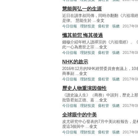
慧能與弘一的生涯
近日在讀李叔同傳，同時亦翻翻《六祖壇
是律。 慧能生於 ...
全文
今日信報
理財投資
毋枉管
張總
2017年
懺其前愆 悔其後過
錢穆介紹年輕人讀禪宗的《六祖壇經》、
此一心為應世之宗 ...
全文
今日信報
理財投資
毋枉管
張總
2017年
NHK的啟示
2016年12月的NHK經營委員會會議上
商事副 ...
全文
今日信報
理財投資
毋枉管
張總
2017年
歷史人物重演因個性
《讀史論人生》（商務）中談到，歷史上
批昏君如正德、嘉 ...
全文
今日信報
理財投資
毋枉管
張總
2017年
全球眼中的中美
皮尤研究中心發表的7月中美比較報告，是
度這3個與中 ...
全文
今日信報
理財投資
毋枉管
張總
2017年