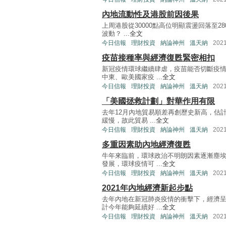
內地流動性及港股前因後果
上周港股從30000點高位明顯震盪回落至
波動？ ...
全文
今日信報
理財投資
納論神州
溫天納
202
疫苗接種率與經濟復甦緊密相扣
新冠疫情環球繼續肆虐，疫苗能否切斷疫
中東、歐美國家疫 ...
全文
今日信報
理財投資
納論神州
溫天納
202
「美國拯救計劃」對華作用有限
去年12月內地貿易順差再創歷史新高，估
緩慢，故此貿易 ...
全文
今日信報
理財投資
納論神州
溫天納
202
多重因素助內地經濟復甦
牛年來臨前，環球政治不明朗因素逐漸塵
發展，環球疫情可 ...
全文
今日信報
理財投資
納論神州
溫天納
202
2021年內地經濟新起步點
去年內地在新冠肺炎疫情的衝擊下，經濟
計今年能夠延續好 ...
全文
今日信報
理財投資
納論神州
溫天納
202