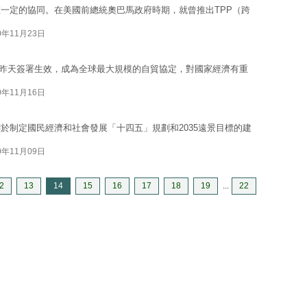
一定的協同。在美國前總統奧巴馬政府時期，就曾推出TPP（跨
0年11月23日
）昨天簽署生效，成為全球最大規模的自貿協定，對國家經濟有重
0年11月16日
於制定國民經濟和社會發展「十四五」規劃和2035遠景目標的建
0年11月09日
2
13
14
15
16
17
18
19
...
22