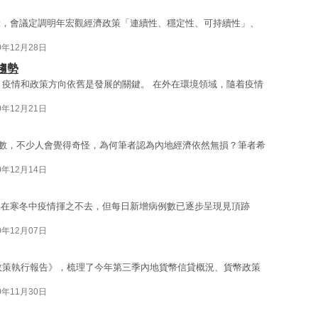
示，會議定調明年宏觀經濟政策「連續性、穩定性、可持續性」、
0年12月28日
趨勢
濟，疫情和政策方向依舊是發展的關鍵。 在外在環境領域，隨着疫情
0年12月21日
負數，不少人會覺得奇怪，為何筆者認為內地經濟依然無損？筆者希
0年12月14日
，在寒冬中疫情揮之不去，但每日新增病例數已逐步呈現見頂跡
0年12月07日
幣政策執行報告》，梳理了今年第三季內地貨幣信貸概況、貨幣政策
0年11月30日