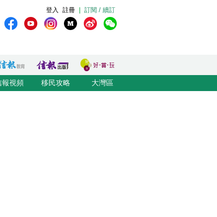
登入
註冊
|
訂閱 / 續訂
信報視頻
移民攻略
大灣區