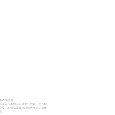
路透社提供。
不應只按本網站內容進行投資。在作出
意見。本網站及其資訊供應商竭力提供
責。