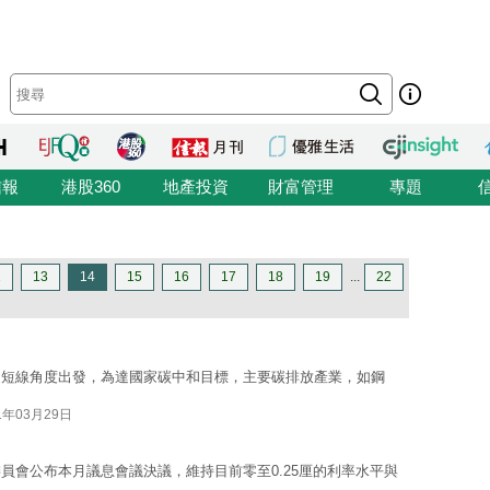
信報
港股360
地產投資
財富管理
專題
2
13
14
15
16
17
18
19
...
22
從短線角度出發，為達國家碳中和目標，主要碳排放產業，如鋼
1年03月29日
員會公布本月議息會議決議，維持目前零至0.25厘的利率水平與