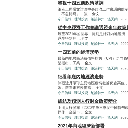
審視十四五前政策基調
筆者上周撰文討論中央經濟工作會議的啟
「不急轉彎」，強 ...
全文
今日信報
理財投資
納論神州
溫天納
202
從中央經濟工作會議透視來年政策
展望2021年的世界，特別是針對內地經
逐步得到控 ...
全文
今日信報
理財投資
納論神州
溫天納
202
十四五前的經濟形勢
最新內地居民消費價格指數（CPI）走向
望指出，工業 ...
全文
今日信報
理財投資
納論神州
溫天納
202
細看年底內地經濟走勢
綜觀近月環球主要地區疫情數據仍處高位
象。隨着未來疫苗措 ...
全文
今日信報
理財投資
納論神州
溫天納
202
總結及預測人行財金政策變化
上周人行發布《2020年第三季度中國貨
操作、金融市 ...
全文
今日信報
理財投資
納論神州
溫天納
202
2021年內地經濟新部署