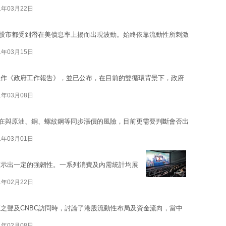
1年03月22日
股市都受到潛在美債息率上揚而出現波動。始終依靠流動性所刺激
1年03月15日
理作《政府工作報告》，並已公布，在目前的雙循環背景下，政府
1年03月08日
存在與原油、銅、螺紋鋼等同步漲價的風險，目前更需要判斷會否出
1年03月01日
顯示出一定的強韌性。一系列消費及內需統計均展
1年02月22日
之聲及CNBC訪問時，討論了港股流動性布局及資金流向，當中
1年02月08日