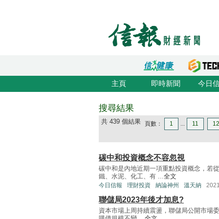
主頁
即時新聞
今日
搜尋結果
共 439 個結果
頁數：
1
...
11
1
碳中和投資概念不容忽視
碳中和是內地近期一項重點投資概念，若
鐵、水泥、化工、有 ...
全文
今日信報
理財投資
納論神州
溫天納
202
聯儲局2023年後才加息?
資本市場上周持續震盪，聯儲局公開市場委
購債規模不變 ...
全文