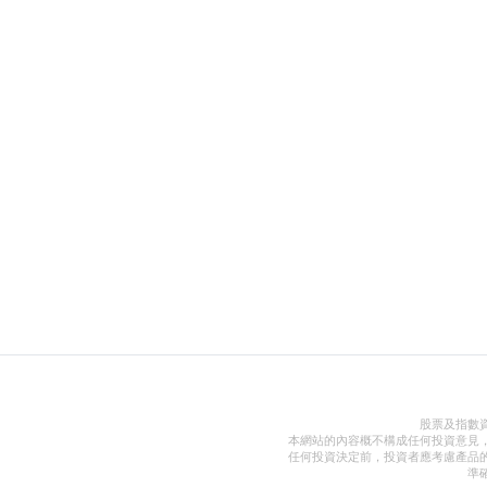
股票及指數
本網站的內容概不構成任何投資意見
任何投資決定前，投資者應考慮產品
準