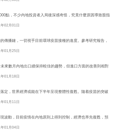
28000點，不少內地投資者入局後深感奇怪，究竟什麼原因導致股指
1年02月01日
情的傳播鏈，一切視乎目前環球疫苗接種的進度。參考研究報告，
1年01月25日
計未來數月內地出口續保持較佳的趨勢，但進口方面的改善則相對
1年01月18日
埃落定，世界經濟或能在下半年呈現整體性復甦。隨着疫苗的突破
1年01月11日
呈現波動，目前疫情在內地原則上得到控制，經濟也率先復甦，預
1年01月04日