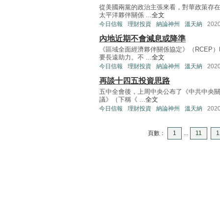
從美國兩黨的政治主張來看，對華政策存在
太平洋夥伴關係 ...
全文
今日信報
理財投資
納論神州
溫天納
202
內地近期不會減息或降準
《區域全面經濟夥伴關係協定》（RCEP
要長遠助力。不 ...
全文
今日信報
理財投資
納論神州
溫天納
202
再談十四五投資思路
五中全會後，上周中央公布了《中共中央關
議》（下稱《 ...
全文
今日信報
理財投資
納論神州
溫天納
202
頁數：
1
...
11
1