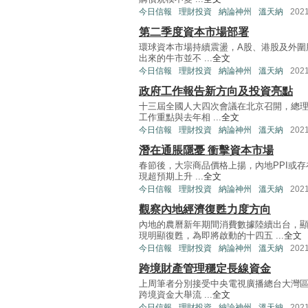
今日信報
理財投資
納論神州
溫天納
202
第二季度資本市場部署
環球資本市場持續震盪，A股、港股及外圍
出來的牛市並不 ...
全文
今日信報
理財投資
納論神州
溫天納
202
政府工作報告新方向及投資亮點
十三屆全國人大四次會議在北京召開，總
工作重點與去年相 ...
全文
今日信報
理財投資
納論神州
溫天納
202
潛在通脹隱憂 衝擊資本市場
春節後，大宗商品價格上揚，內地PPI或
現超預期上升 ...
全文
今日信報
理財投資
納論神州
溫天納
202
觀察內地經濟復甦力度方向
內地的農曆新年期間消費數據陸續出台，
現明顯復甦，為即將啟動的十四五 ...
全文
今日信報
理財投資
納論神州
溫天納
202
跨境財產管理穩定長線資金
上周筆者分別接受中央電視廣播總台大灣區
跨境資金大舉流 ...
全文
今日信報
理財投資
納論神州
溫天納
202