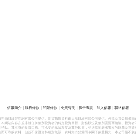
|
|
|
|
|
|
信報簡介
服務條款
私隱條款
免責聲明
廣告查詢
加入信報
聯絡信報
資料由財經智珠網有限公司提供。期貨指數資料由天滙財經有限公司提供。外滙及黃金報價由
，本網站內容亦並非就任何個別投資者的特定投資目標、財務狀況及個別需要而編製。投資者
的特點、其本身的投資目標、可承受的風險程度及其他因素，並適當地尋求獨立的財務及專業
確而可靠的資料，但並不保證資料絕對無誤，資料如有錯漏而令閣下蒙受損失，本公司概不負