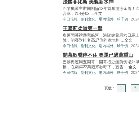
法國菲比斯 美製新水神
巴黎奧運主辦國相隔12年首奪游泳金牌！22歲
合泳，以4分02 ...
全文
今日信報
副刊文化
場內場外
球千仞
202
王嘉莉柔道第一擊
奧運開幕禮遊完船河，港隊健兒周六日馬上
陣，初賽對排名高17位的奧地利 ...
全文
今日信報
副刊文化
場內場外
球千仞
202
開幕歌聲停不住 奧運已過萬重山
巴黎奧運周五開幕！開幕禮史無前例場外
橋，在兩岸22萬觀眾歡呼下，宣告 ...
全文
今日信報
副刊文化
場內場外
球千仞
202
頁數：
1
...
5