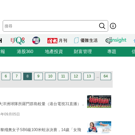
信報
港股360
地產投資
財富管理
專題
6
7
8
9
10
11
12
13
...
64
大洋洲球隊所羅門群島較量（港台電視31直播），
4年09月05日
殘奧女子SB6級100米蛙泳決賽，14歲「女飛