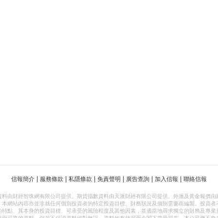
|
|
|
|
|
|
信報簡介
服務條款
私隱條款
免責聲明
廣告查詢
加入信報
聯絡信報
資料由財經智珠網有限公司提供。期貨指數資料由天滙財經有限公司提供。外滙及黃金報價由
，本網站內容亦並非就任何個別投資者的特定投資目標、財務狀況及個別需要而編製。投資者
的特點、其本身的投資目標、可承受的風險程度及其他因素，並適當地尋求獨立的財務及專業