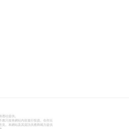
路透社提供。
不應只按本網站內容進行投資。在作出
意見。本網站及其資訊供應商竭力提供