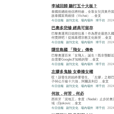
李城回歸 聽打五十大板？
泰國前總統他信將特赦，全靠女兒貝東丹
故泰國富商維猜（Vichai） ...
全文
今日信報
副刊文化
場內場外
球千仞
202
巴奧多悲慘 經典可留存
巴黎奧運周日熄燈拉幕！作為歷史最悠久
何獎牌吧！從揭幕禮宗教文化衝突 ...
全文
今日信報
副刊文化
場內場外
球千仞
202
隱世島國 「飛女」傳奇
巴黎奧運百米「女飛人」誕生！既非壟斷近
自需要Google才知曉的聖 ...
全文
今日信報
副刊文化
場內場外
球千仞
202
左膠多鬼餘 女拳揍女權
哎！該發生的始終要發生。「左膠」之都
子66公斤級十六強，阿爾及利亞 ...
全文
今日信報
副刊文化
場內場外
球千仞
202
何故．何苦．何必
西班牙「泥地王」拿度（Nadal）止步於
域（Djokovic ...
全文
今日信報
副刊文化
場內場外
球千仞
202