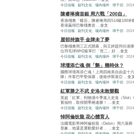
今日信報
副刊文化
場內場外
球千仞
202
陳睿琳摘首銀 周六戰「200自」
香港殘奧「蝶后」陳睿琳周四S14級100米
香港贏得巴黎殘奧首 ...
全文
今日信報
副刊文化
場內場外
球千仞
202
屋邨持旗手 金牌未了夢
巴黎殘奧周三正式開幕，與王婷莛同任港
位羽毛球WH2級單打「世二」好 ...
全文
今日信報
副刊文化
場內場外
球千仞
202
球壇添亡魂 倒「斃」幾時休？
國際球壇再添亡魂！上周四南美自由盃十
隊）作客巴甲聖保羅，後衞伊斯基亞 ...
全
今日信報
副刊文化
場內場外
球千仞
202
紅軍勝之不武 史洛未敢樂觀
英超「紅軍」利物浦今季進入史洛（Slot
賓福特，取得開季兩連勝！ ...
全文
今日信報
副刊文化
場內場外
球千仞
202
悼阿倫狄龍 花心體育人
法國電影男神阿倫狄龍（Delon）周六落
形象，他還是運動愛好者， ...
全文
今日信報
副刊文化
場內場外
球千仞
202