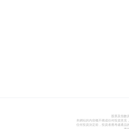
股票及指數
本網站的內容概不構成任何投資意見
任何投資決定前，投資者應考慮產品