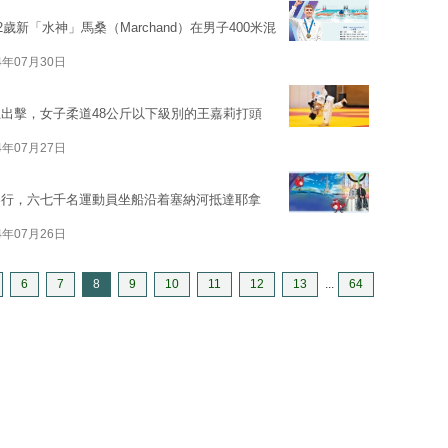
新「水神」馬桑（Marchand）在男子400米混
4年07月30日
出擊，女子柔道48公斤以下級別的王嘉莉打頭
4年07月27日
舉行，六七千名運動員坐船沿着塞納河抵達耶拿
4年07月26日
6
7
8
9
10
11
12
13
...
64