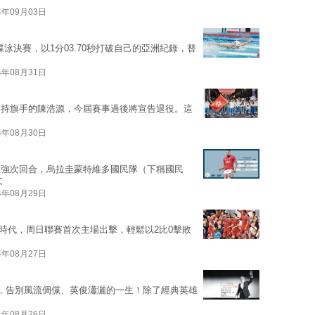
4年09月03日
蝶泳決賽，以1分03.70秒打破自己的亞洲紀錄，替
4年08月31日
隊持旗手的陳浩源，今屆賽事過後將宣告退役。這
4年08月30日
六強次回合，烏拉圭蒙特維多國民隊（下稱國民
文
4年08月29日
）時代，周日聯賽首次主場出擊，輕鬆以2比0擊敗
4年08月27日
葬，告別風流倜儻、英俊瀟灑的一生！除了經典英雄
4年08月26日