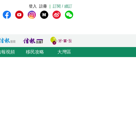
登入
註冊
|
訂閱 / 續訂
信報視頻
移民攻略
大灣區