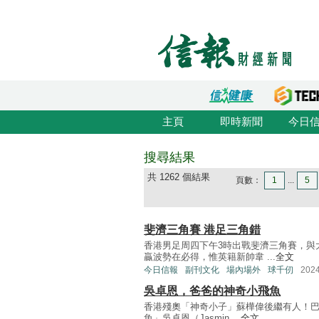
主頁
即時新聞
今日
搜尋結果
共 1262 個結果
頁數：
1
...
5
斐濟三角賽 港足三角錯
香港男足周四下午3時出戰斐濟三角賽，與
贏波勢在必得，惟英籍新帥韋 ...
全文
今日信報
副刊文化
場內場外
球千仞
202
吳卓恩，爸爸的神奇小飛魚
香港殘奧「神奇小子」蘇樺偉後繼有人！巴黎
魚」吳卓恩（Jasmin ...
全文