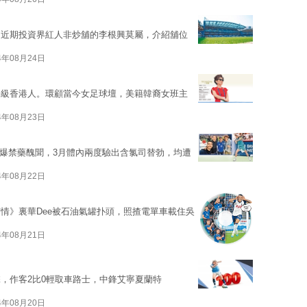
。近期投資界紅人非炒舖的李根興莫屬，介紹舖位
4年08月24日
際級香港人。環顧當今女足球壇，美籍韓裔女班主
4年08月23日
二驚爆禁藥醜聞，3月體內兩度驗出含氯司替勃，均遭
4年08月22日
情》裏華Dee被石油氣罐扑頭，照揸電單車載住吳
4年08月21日
，作客2比0輕取車路士，中鋒艾寧夏蘭特
4年08月20日