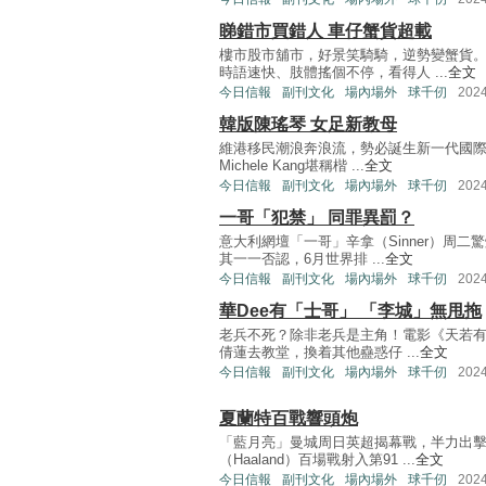
睇錯市買錯人 車仔蟹貨超載
樓市股市舖市，好景笑騎騎，逆勢變蟹貨
時語速快、肢體搖個不停，看得人 ...
全文
今日信報
副刊文化
場內場外
球千仞
202
韓版陳瑤琴 女足新教母
維港移民潮浪奔浪流，勢必誕生新一代國
Michele Kang堪稱楷 ...
全文
今日信報
副刊文化
場內場外
球千仞
202
一哥「犯禁」 同罪異罰？
意大利網壇「一哥」辛拿（Sinner）周
其一一否認，6月世界排 ...
全文
今日信報
副刊文化
場內場外
球千仞
202
華Dee有「士哥」 「李城」無甩拖
老兵不死？除非老兵是主角！電影《天若有
倩蓮去教堂，換着其他蠱惑仔 ...
全文
今日信報
副刊文化
場內場外
球千仞
202
夏蘭特百戰響頭炮
「藍月亮」曼城周日英超揭幕戰，半力出擊
（Haaland）百場戰射入第91 ...
全文
今日信報
副刊文化
場內場外
球千仞
202