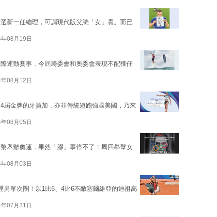
當選新一任總理，可謂現代版父憑「女」貴。而已
4年08月19日
國際運動賽事，今屆籌委會和奧委會表現不配獲任
4年08月12日
4屆金牌的牙買加，亦非傳統短跑強國美國，乃來
4年08月05日
巴黎舉辦奧運，果然「膠」事停不了！周四拳擊女
4年08月03日
奧運男單次圈！以1比6、4比6不敵塞爾維亞的迪祖高
4年07月31日