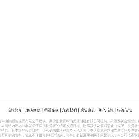
|
|
|
|
|
|
信報簡介
服務條款
私隱條款
免責聲明
廣告查詢
加入信報
聯絡信報
資料由財經智珠網有限公司提供。期貨指數資料由天滙財經有限公司提供。外滙及黃金報價由
，本網站內容亦並非就任何個別投資者的特定投資目標、財務狀況及個別需要而編製。投資者
的特點、其本身的投資目標、可承受的風險程度及其他因素，並適當地尋求獨立的財務及專業
確而可靠的資料，但並不保證資料絕對無誤，資料如有錯漏而令閣下蒙受損失，本公司概不負