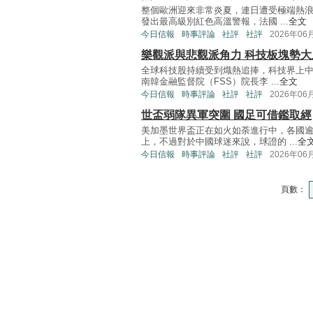
整個歐洲迎來非常炎夏，連日遭受極端熱
發出最高級別紅色高溫警報，法國 ...
全文
今日信報
時事評論
社評
社評
2026年06
樂觀派與悲觀派角力 科技板塊勢大
全球科技股持續受到熾熱追捧，科技界上
南韓金融監督院（FSS）院長李 ...
全文
今日信報
時事評論
社評
社評
2026年06
世盃弱隊異軍突圍 國足可借鑑取經
美加墨世界盃正在如火如荼進行中，各國
上，不過對於中國球迷來說，球證的 ...
全
今日信報
時事評論
社評
社評
2026年06
頁數：