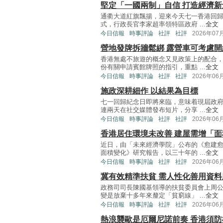
堅定「一國兩制」自信 打造經濟新
通衢大道紅旗飄揚，迎來今天七一香港回
式，行政長官李家超率領特區政府 ...
全文
今日信報
時事評論
社評
社評
2026年07
營地發牌拆牆鬆綁 露營車可考慮開
香港無處不旅遊的概念又見政策上的配合
份有關申請賓館牌照的指引，重點 ...
全文
今日信報
時事評論
社評
社評
2026年06
施政深耕細作 以結果為目標
七一回歸紀念日即將來臨，意味着現屆政
連兩天在社交媒體發布短片，分享 ...
全文
今日信報
時事評論
社評
社評
2026年06
香港居住環境未改善 建屋需增「
近日，由「未來經濟學院」公布的《愈建
面積變化》研究報告，以三十年的 ...
全文
今日信報
時事評論
社評
社評
2026年06
冀有效精準扶貧 需人性化善用資料
政務司司長陳國基領導的扶貧委員會上周
變是放棄十多年來釐定「貧窮線」 ...
全文
今日信報
時事評論
社評
社評
2026年06
熱浪襲歐是厄爾尼諾前奏 香港須