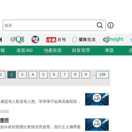
信報
港股360
地產投資
財富管理
專題
1
2
3
4
5
6
7
8
9
...
138
，總是有人歡喜有人愁。莘莘學子如果高奏凱歌，
月15日
護照
，如今終於因應社會情況而放寬，容許主人攜帶愛