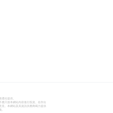
路透社提供。
不應只按本網站內容進行投資。在作出
意見。本網站及其資訊供應商竭力提供
責。