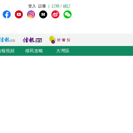
登入
註冊
|
訂閱 / 續訂
信報視頻
移民攻略
大灣區