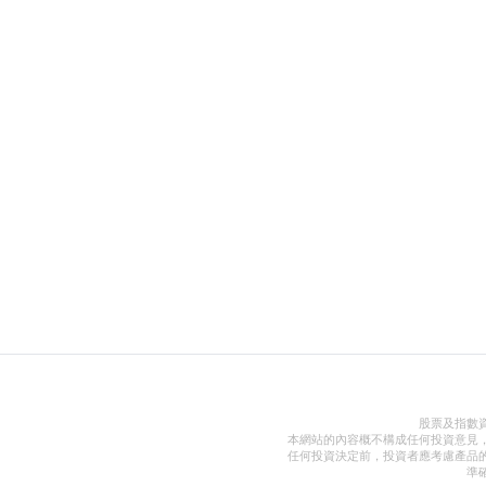
股票及指數
本網站的內容概不構成任何投資意見
任何投資決定前，投資者應考慮產品
準