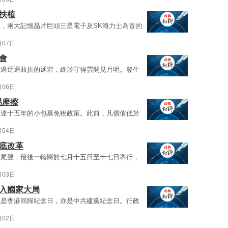
扶植
，兩大記憶晶片巨頭三星電子及SK海力士為首的
月07日
會
經過迂迴曲折的延宕，終於守得雲開見月明。發生
月06日
易摩擦
長達十五年的小包裹免稅政策。此前，凡價值低於
月04日
底改革
近尾聲，最後一輪將於七月十五日至十七日舉行，
月03日
融入國家大局
既是香港回歸紀念日，亦是中共建黨紀念日。行政
月02日