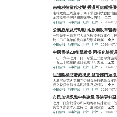
南韓科技業稅收豐 香港可借鑑擇優
南韓政府上周宣布，為了鞏固科技強國地位
企業擬在半導體和數據中心的領 ...
全文
今日信報
時事評論
社評
社評
2026年07
公義必須及時彰顯 兩原則改革醫委
一宗幾乎永遠石沉大海的醫療失誤事件，
於二〇〇九年的雙非嬰兒黎遠建腦 ...
全文
今日信報
時事評論
社評
社評
2026年07
中國震撼2.0衝擊歐美 兩招化解貿
二〇二六年七月一日，歐盟正式廢除實施
一百五十歐羅的進口包裹均可豁免 ...
全文
今日信報
時事評論
社評
社評
2026年07
阻遏圍標防潛藏禍患 監管部門須徹
大埔宏福苑火災獨立委員會舉行聽證會接
獨立委員會隨後處理證供及資料以 ...
全文
今日信報
時事評論
社評
社評
2026年07
市民加深認識中共建黨 香港更好
七月一日對於香港和內地都有特殊意義，
長官李家超昨天主持七一慶回歸酒 ...
全文
今日信報
時事評論
社評
社評
2026年07