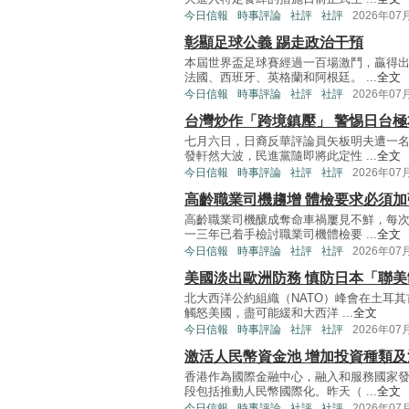
今日信報
時事評論
社評
社評
2026年07
彰顯足球公義 踢走政治干預
本屆世界盃足球賽經過一百場激鬥，贏得
法國、西班牙、英格蘭和阿根廷。 ...
全文
今日信報
時事評論
社評
社評
2026年07
台灣炒作「跨境鎮壓」 警惕日台極
七月六日，日裔反華評論員矢板明夫遭一
發軒然大波，民進黨隨即將此定性 ...
全文
今日信報
時事評論
社評
社評
2026年07
高齡職業司機趨增 體檢要求必須加
高齡職業司機釀成奪命車禍屢見不鮮，每
一三年已着手檢討職業司機體檢要 ...
全文
今日信報
時事評論
社評
社評
2026年07
美國淡出歐洲防務 慎防日本「聯美
北大西洋公約組織（NATO）峰會在土耳
觸怒美國，盡可能緩和大西洋 ...
全文
今日信報
時事評論
社評
社評
2026年07
激活人民幣資金池 增加投資種類及
香港作為國際金融中心，融入和服務國家
段包括推動人民幣國際化。昨天（ ...
全文
今日信報
時事評論
社評
社評
2026年07