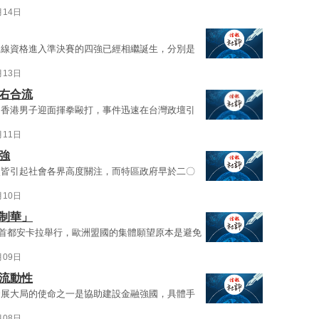
月14日
出線資格進入準決賽的四強已經相繼誕生，分別是
月13日
右合流
名香港男子迎面揮拳毆打，事件迅速在台灣政壇引
月11日
強
次皆引起社會各界高度關注，而特區政府早於二〇
月10日
制華」
其首都安卡拉舉行，歐洲盟國的集體願望原本是避免
月09日
流動性
發展大局的使命之一是協助建設金融強國，具體手
月08日