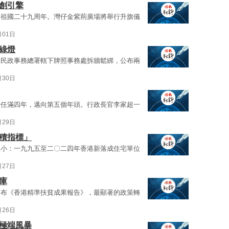
創引擎
歸祖國二十九周年。灣仔金紫荊廣場將舉行升旗儀
月01日
綠燈
，民政事務總署轄下牌照事務處拆牆鬆綁，公布兩
月30日
府任滿四年，邁向第五個年頭。行政長官李家超一
月29日
面積指標」
愈小：一九九五至二〇二四年香港新落成住宅單位
月27日
庫
公布《香港精準扶貧成果報告》，最顯著的政策轉
月26日
防極端風暴