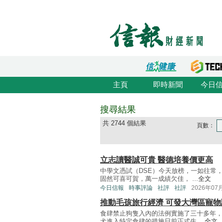
主頁
即時新聞
今日
搜尋結果
共 2744 個結果
頁數：
立志讀醫誠可貴 醫德培養價更高
中學文憑試（DSE）今天放榜，一如往常
固然可喜可賀，萬一成績欠佳， ...
全文
今日信報
時事評論
社評
社評
2026年07
推動毛孩旅行經濟 可發大灣區寵物
食肆禁止狗隻入內的法例實施了三十多年
犬進入特定食肆的措施日前正式生 ...
全文