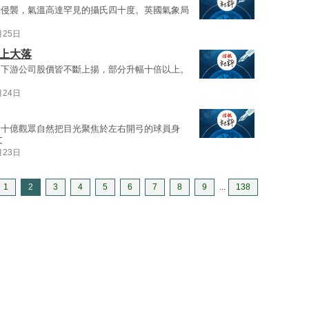
浪侵襲，氣溫高達罕見的攝氏四十度。英國氣象局
月25日
上大落
中下游公司股價皆不斷上揚，部分升幅十倍以上。
月24日
逾十億觀眾自然把目光聚焦於左右開弓的球員身
文
月23日
1
2
3
4
5
6
7
8
9
...
138