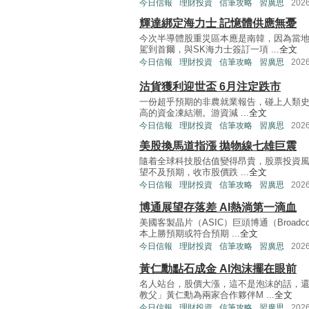
今日信報
理財投資
信筆攻略
習廣思
202
輝達綁定海力士 記憶體供應無憂
今次半導體股重災區本應是南韓，因為當
駕到首爾，與SK海力士簽訂一項 ...
全文
今日信報
理財投資
信筆攻略
習廣思
202
沽貨獲利迎世盃 6月注定跌市
一份超乎預期的非農就業報告，碰上人類史大
高的資金凍結潮。游資減 ...
全文
今日信報
理財投資
信筆攻略
習廣思
202
美股換馬道指漲 拋物線七雄巨震
隨着全球科技股估值變得昂貴，股票投資風向
望不及預期，收市股價跌 ...
全文
今日信報
理財投資
信筆攻略
習廣思
202
博通展望存落差 AI熱淌第一滴血
美國客製晶片（ASIC）巨頭博通（Broa
本上勝預期或符合預期 ...
全文
今日信報
理財投資
信筆攻略
習廣思
202
黃仁勳點石成金 AI泡沫擺在眼前
名人站台，股價大漲，這不是泡沫的話，還
教父」黃仁勳為兩家合作夥伴M ...
全文
今日信報
理財投資
信筆攻略
習廣思
202