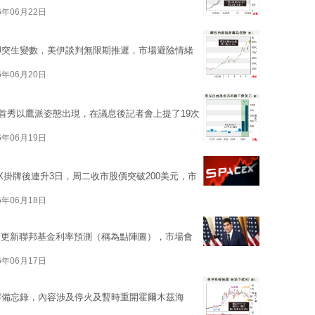
6年06月22日
卻突生變數，美伊談判無限期推遲，市場避險情緒
6年06月20日
sh）首秀以鷹派姿態出現，在議息後記者會上提了19次
6年06月19日
aceX掛牌後連升3日，周二收市股價突破200美元，市
6年06月18日
度更新聯邦基金利率預測（稱為點陣圖），市場會
6年06月17日
解備忘錄，內容涉及停火及暫時重開霍爾木茲海