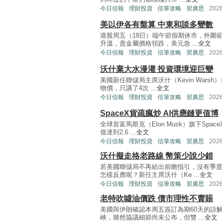
今日信報
理財投資
信筆攻略
習廣思
202
美以伊各有盤算 中東和談多變數
港股周五（19日）端午節假期休市，外圍
升溫，貴金屬價格領跌，美元急 ...
全文
今日信報
理財投資
信筆攻略
習廣思
202
沃什棄大水漫灌 投資環境迎巨變
美國新任聯儲局主席沃什（Kevin War
物價，只講了4次 ...
全文
今日信報
理財投資
信筆攻略
習廣思
202
SpaceX貨疏瘋炒 AI供應鏈更值博
全球首富馬斯克（Elon Musk）旗下Sp
值達到2.6 ...
全文
今日信報
理財投資
信筆攻略
習廣思
202
沃什擬走格老路線 幣策少說少錯
若美國聯儲局不再給出前瞻指引，沒有季
怎樣反應呢？新任主席沃什（Ke ...
全文
今日信報
理財投資
信筆攻略
習廣思
202
老特吹噓油價跌 債市理性不賣賬
美國與伊朗確認本周五簽訂為期60天的諒
峽，雖然協議細節尚未公布，但雙 ...
全文