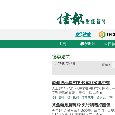
主頁
即時新聞
今日
搜尋結果
共 2748 個結果
頁數：
韓個股槓桿ETF 炒成韭菜集中營
人工智能（AI）代表了美國股市及經濟，一
支對經濟的貢獻，美國可說 ...
全文
今日信報
理財投資
信筆攻略
習廣思
202
黃金熱潮急轉冷 央行續增持護價
今年1月金價衝高至5500美元高位時，
到印度的中產們都積極入市 ...
全文