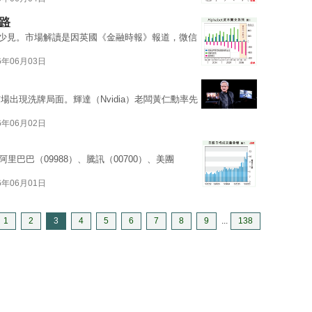
財路
十分少見。市場解讀是因英國《金融時報》報道，微信
6年06月03日
場出現洗牌局面。輝達（Nvidia）老闆黃仁勳率先
6年06月02日
里巴巴（09988）、騰訊（00700）、美團
6年06月01日
1
2
3
4
5
6
7
8
9
...
138