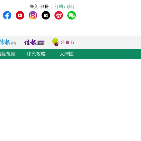
登入
註冊
|
訂閱 / 續訂
信報視頻
移民攻略
大灣區