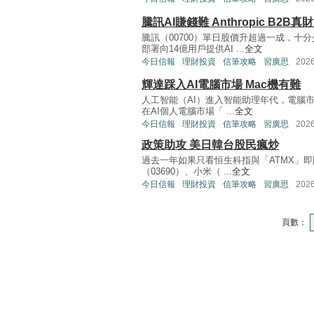
騰訊AI賺錢難 Anthropic B2B真
騰訊（00700）單日股價升超過一成，
部署向14億用戶提供AI ...
全文
今日信報
理財投資
信筆攻略
習廣思
202
輝達踩入AI電腦市場 Mac機有難
人工智能（AI）進入智能助理年代，電腦市
在AI個人電腦市場「 ...
全文
今日信報
理財投資
信筆攻略
習廣思
202
政策助攻 美日韓台股民瘋炒
過去一年如果只看恒生科指與「ATMX」即阿
（03690）、小米（ ...
全文
今日信報
理財投資
信筆攻略
習廣思
202
頁數：