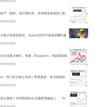
6年06月10日
地散戶「瞓身」借孖展狂炒，幸得輝達老細黃仁勳
6年06月09日
最大筆新股集資，SpaceX的IPO成為華爾街最
6年06月08日
出現重大轉向，博通（Broadcom）周四業績展
6年06月06日
dcom）周三收市後公布第二季度業績，各項指標基
6年06月05日
是什麼呢？本周開幕的台北國際電腦展上，「AI
6年06月04日