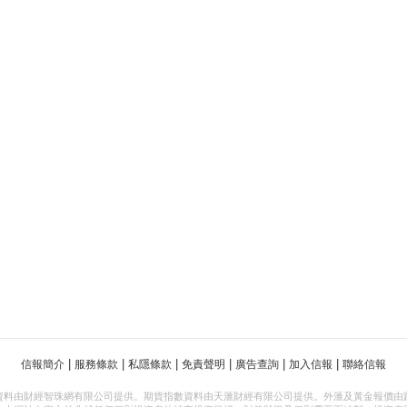
|
|
|
|
|
|
信報簡介
服務條款
私隱條款
免責聲明
廣告查詢
加入信報
聯絡信報
資料由財經智珠網有限公司提供。期貨指數資料由天滙財經有限公司提供。外滙及黃金報價由