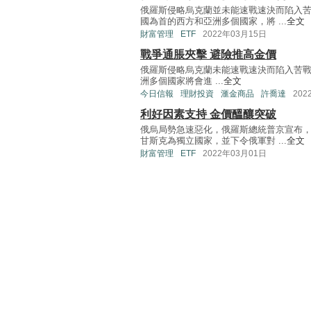
俄羅斯侵略烏克蘭並未能速戰速決而陷入
國為首的西方和亞洲多個國家，將 ...
全文
財富管理
ETF
2022年03月15日
戰爭通脹夾擊 避險推高金價
俄羅斯侵略烏克蘭未能速戰速決而陷入苦
洲多個國家將會進 ...
全文
今日信報
理財投資
滙金商品
許喬達
202
利好因素支持 金價醞釀突破
俄烏局勢急速惡化，俄羅斯總統普京宣布
甘斯克為獨立國家，並下令俄軍對 ...
全文
財富管理
ETF
2022年03月01日