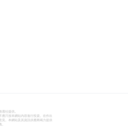
路透社提供。
不應只按本網站內容進行投資。在作出
意見。本網站及其資訊供應商竭力提供
責。