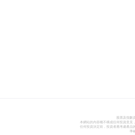
股票及指數
本網站的內容概不構成任何投資意見
任何投資決定前，投資者應考慮產品
準