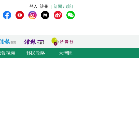
登入
註冊
|
訂閱 / 續訂
信報視頻
移民攻略
大灣區