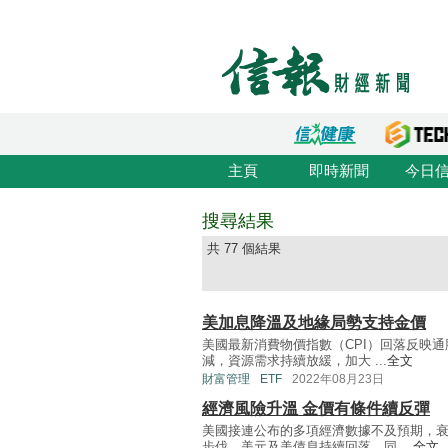
主頁
即時新聞
今日
搜尋結果
共 77 個結果
美加息降溫及地緣局勢支持金價
美國最新消費物價指數（CPI）回落反映
減，資源需求持續放緩，加大 ...
全文
財富管理
ETF
2022年08月23日
經濟風險升溫 金價有條件續反彈
美國接連公布的多項經濟數據不及預期，
步伐，美元及美債息持續回落。同 ...
全文