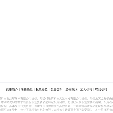
|
|
|
|
|
|
信報簡介
服務條款
私隱條款
免責聲明
廣告查詢
加入信報
聯絡信報
資料由財經智珠網有限公司提供。期貨指數資料由天滙財經有限公司提供。外滙及黃金報價由
，本網站內容亦並非就任何個別投資者的特定投資目標、財務狀況及個別需要而編製。投資者
的特點、其本身的投資目標、可承受的風險程度及其他因素，並適當地尋求獨立的財務及專業
確而可靠的資料，但並不保證資料絕對無誤，資料如有錯漏而令閣下蒙受損失，本公司概不負