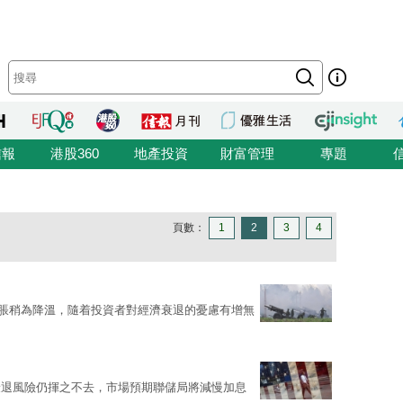
信報
港股360
地產投資
財富管理
專題
頁數：
1
2
3
4
通脹稍為降溫，隨着投資者對經濟衰退的憂慮有增無
衰退風險仍揮之不去，市場預期聯儲局將減慢加息