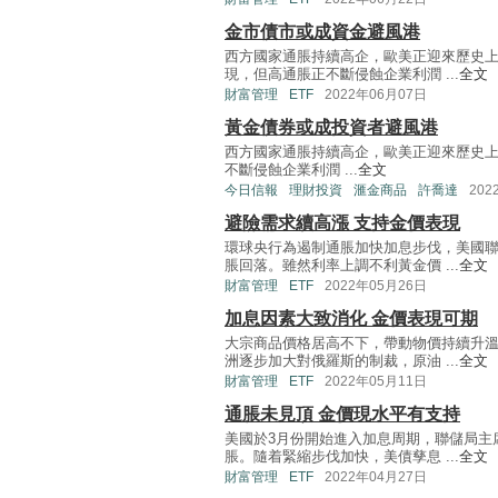
金市債市或成資金避風港
西方國家通脹持續高企，歐美正迎來歷史
現，但高通脹正不斷侵蝕企業利潤 ...
全文
財富管理
ETF
2022年06月07日
黃金債券或成投資者避風港
西方國家通脹持續高企，歐美正迎來歷史
不斷侵蝕企業利潤 ...
全文
今日信報
理財投資
滙金商品
許喬達
202
避險需求續高漲 支持金價表現
環球央行為遏制通脹加快加息步伐，美國
脹回落。雖然利率上調不利黃金價 ...
全文
財富管理
ETF
2022年05月26日
加息因素大致消化 金價表現可期
大宗商品價格居高不下，帶動物價持續升
洲逐步加大對俄羅斯的制裁，原油 ...
全文
財富管理
ETF
2022年05月11日
通脹未見頂 金價現水平有支持
美國於3月份開始進入加息周期，聯儲局主
脹。隨着緊縮步伐加快，美債孳息 ...
全文
財富管理
ETF
2022年04月27日