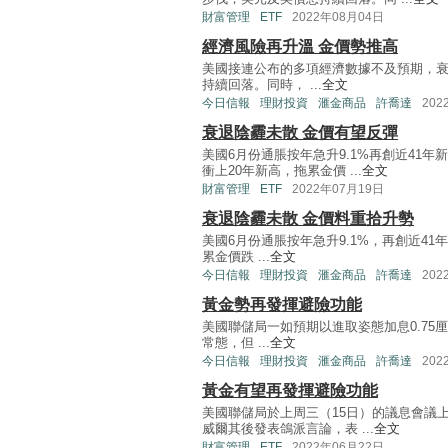
財富管理
ETF
2022年08月04日
經濟風險再升溫 金價勢推高
美國接連公布的多項經濟數據不及預期，
持續回落。同時， ...
全文
今日信報
理財投資
滙金商品
許喬達
202
衰退陰霾未散 金價有望反彈
美國6月份通脹按年急升9.1%再創近41
衝上20年新高，拖累金價 ...
全文
財富管理
ETF
2022年07月19日
衰退陰霾未散 金價料重拾升勢
美國6月份通脹按年急升9.1%，再創近4
累金價跌 ...
全文
今日信報
理財投資
滙金商品
許喬達
202
黃金勢再發揮避險功能
美國聯儲局一如預期以進取姿態加息0.75
常態，但 ...
全文
今日信報
理財投資
滙金商品
許喬達
202
黃金有望再發揮避險功能
美國聯儲局於上周三（15日）的議息會議上
威爾其後發表鴿派言論，表 ...
全文
財富管理
ETF
2022年06月22日