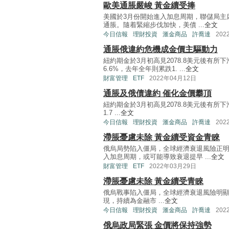
歐美通脹嚴峻 黃金續受捧
美國於3月份開始進入加息周期，聯儲局主
通脹。隨着緊縮步伐加快，美債 ...
全文
今日信報
理財投資
滙金商品
許喬達
202
通脹俄違約危機成金價主驅動力
紐約期金於3月初高見2078.8美元後有
6.6%，去年全年則累跌1. ...
全文
財富管理
ETF
2022年04月12日
通脹及俄債違約 催化金價攀頂
紐約期金於3月初高見2078.8美元後有所
1.7 ...
全文
今日信報
理財投資
滙金商品
許喬達
202
滯脹憂慮未除 黃金續受資金青睞
俄烏局勢陷入僵局，全球經濟衰退風險正
入加息周期，或可能導致衰退提早 ...
全文
財富管理
ETF
2022年03月29日
滯脹憂慮未除 黃金續受青睞
俄烏戰事陷入僵局，全球經濟衰退風險明
現，持續為金融市 ...
全文
今日信報
理財投資
滙金商品
許喬達
202
俄烏政局緊張 金價將保持強勢