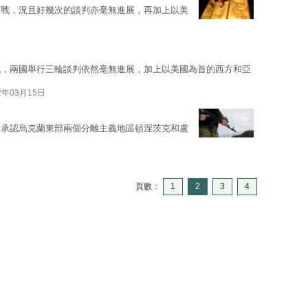
苦戰，況且好幾次的談判亦毫無進展，再加上以美
戰，兩國舉行三輪談判依然毫無進展，加上以美國為首的西方和亞
2年03月15日
，承認烏克蘭東部兩個分離主義地區頓涅茨克和盧
頁數：
1
2
3
4