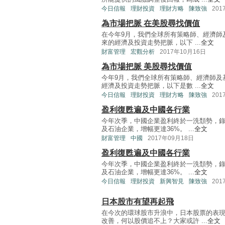
今日信報
理財投資
理財方略
陳致強
201
為市場把脈 在美股尋找價值
在今年9月，我們全球所有策略師、經濟師
來的經濟及投資走勢把脈，以下 ...
全文
財富管理
宏觀分析
2017年10月16日
為市場把脈 美股尋找價值
今年9月，我們全球所有策略師、經濟師及
經濟及投資走勢把脈，以下是數 ...
全文
今日信報
理財投資
理財方略
陳致強
201
盈利復甦遍及中國各行業
今年次季，中國企業盈利終於一洗頹勢，錄
及石油企業，增幅更達36%。 ...
全文
財富管理
中國
2017年09月18日
盈利復甦遍及中國各行業
今年次季，中國企業盈利終於一洗頹勢，錄
及石油企業，增幅更達36%。 ...
全文
今日信報
理財投資
新興智見
陳致強
201
日本股市有望再起飛
在今次的環球股市升浪中，日本股票的表
改善，何以股價追不上？大家或許 ...
全文