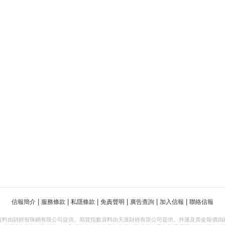
|
|
|
|
|
|
信報簡介
服務條款
私隱條款
免責聲明
廣告查詢
加入信報
聯絡信報
資料由財經智珠網有限公司提供。期貨指數資料由天滙財經有限公司提供。外滙及黃金報價由