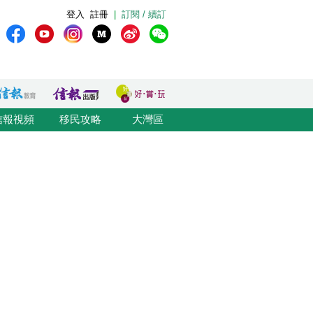
登入
註冊
|
訂閱 / 續訂
信報視頻
移民攻略
大灣區