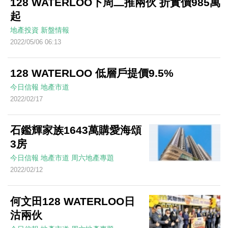
128 WATERLOO下周二推兩伙 折實價985萬
起
地產投資
新盤情報
2022/05/06 06:13
128 WATERLOO 低層戶提價9.5%
今日信報
地產市道
2022/02/17
石鑑輝家族1643萬購愛海頌
3房
今日信報
地產市道
周六地產專題
2022/02/12
何文田128 WATERLOO日
沽兩伙