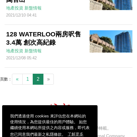
地產投資
新盤情報
2021/12/10 04:41
128 WATERLOO兩房呎售
3.4萬 創次高紀錄
地產投資
新盤情報
2021/12/08 05:42
«
1
2
»
頁數：
我們透過使用 cookies 來評估您在本網站的
使用情況，為您提供最佳的用戶體驗。 如您
繼續使用本網站所提供之內容或服務，即代表
信報財經新聞有限公司版權所有，不得轉載。
您已同意我們最新之私隱條款。
了解更多
Copyright © 2026 Hong Kong Economic Journal Company