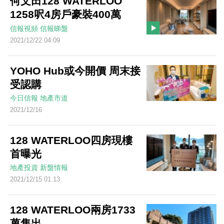
何文田128 WATERLOO
1258呎4房戶豪裝400萬
信報視頻
信報睇盤
2021/12/22 04:09
YOHO Hub或今開價 周末接
受認購
今日信報
地產市道
2021/12/16
128 WATERLOO四房現樓
首曝光
地產投資
新盤情報
2021/12/15 01:13
128 WATERLOO兩房1733
萬售出