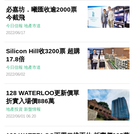
必嘉坊．曦匯收逾2000票
今截飛
今日信報
地產市道
2022/06/17
Silicon Hill收3200票 超購
17.8倍
今日信報
地產市道
2022/06/02
128 WATERLOO更新價單
折實入場價886萬
地產投資
新盤情報
2022/06/01 06:20