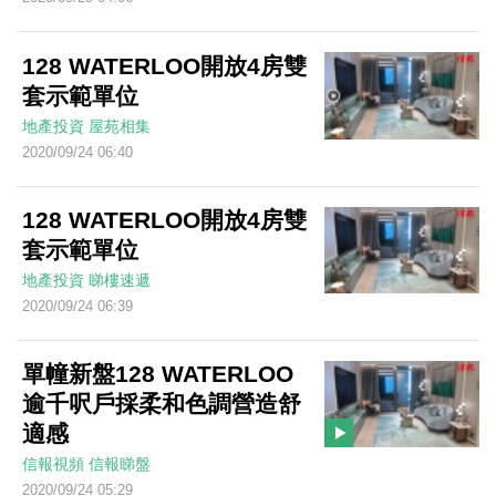
128 WATERLOO開放4房雙
套示範單位
地產投資
屋苑相集
2020/09/24 06:40
128 WATERLOO開放4房雙
套示範單位
地產投資
睇樓速遞
2020/09/24 06:39
單幢新盤128 WATERLOO
逾千呎戶採柔和色調營造舒
適感
信報視頻
信報睇盤
2020/09/24 05:29