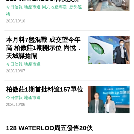
今日信報
地產市道
周六地產專題_新盤巡
禮
2020/10/10
本月料7盤混戰 成交望今年
高 柏傲莊1期開示位 尚悅．
天城謀搶閘
今日信報
地產市道
2020/10/07
柏傲莊1期首批料逾157單位
今日信報
地產市道
2020/10/06
128 WATERLOO周五發售20伙