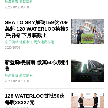
地產投資
新盤情報
2020/10/05 08:08
SEA TO SKY加碼159伙709
萬起 128 WATERLOO搶推5
戶招標 下月底截止
今日信報
地產市道
周六地產專題
2020/10/03
新盤睇樓指南:傲寓50伙明開
售
地產投資
新盤情報
2020/10/01 10:00
128 WATERLOO首批50伙
每呎28327元