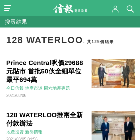
搜尋結果
128 WATERLOO
- 共125個結果
Prince Central呎價29688
元貼市 首批50伙全細單位
最平694萬
今日信報
地產市道
周六地產專題
2021/03/06
128 WATERLOO推兩全新
付款辦法
地產投資
新盤情報
2021/03/05 04:56