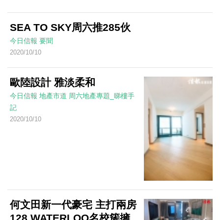
SEA TO SKY周六推285伙
今日信報
要聞
2020/10/10
歐陸設計 雅淡柔和
今日信報
地產市道
周六地產專題_睇樓手
記
2020/10/10
何文田新一代豪宅 主打兩房
128 WATERLOO名校簇擁