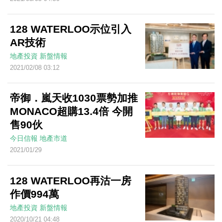
128 WATERLOO示位引入
AR技術
地產投資
新盤情報
2021/02/08 03:12
帝御．嵐天收1030票勢加推
MONACO超購13.4倍 今開
售90伙
今日信報
地產市道
2021/01/29
128 WATERLOO再沽一房
作價994萬
地產投資
新盤情報
2020/10/21 04:48