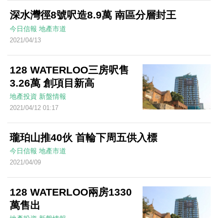
深水灣徑8號呎造8.9萬 南區分層封王
今日信報
地產市道
2021/04/13
128 WATERLOO三房呎售
3.26萬 創項目新高
地產投資
新盤情報
2021/04/12 01:17
瓏珀山推40伙 首輪下周五供入標
今日信報
地產市道
2021/04/09
128 WATERLOO兩房1330
萬售出