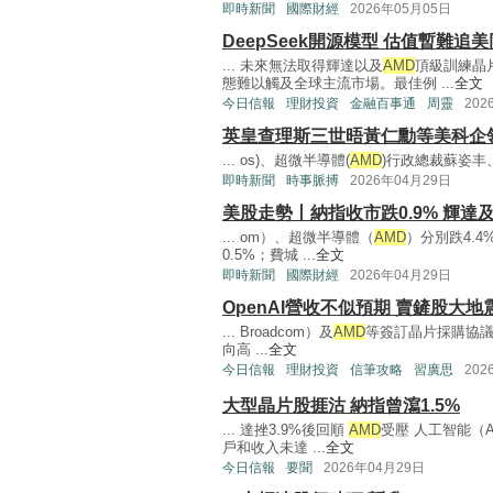
即時新聞
國際財經
2026年05月05日
DeepSeek開源模型 估值暫難追
... 未來無法取得輝達以及
AMD
頂級訓練晶
態難以觸及全球主流市場。最佳例 ...
全文
今日信報
理財投資
金融百事通
周靈
202
英皇查理斯三世晤黃仁勳等美科企
... os)、超微半導體(
AMD
)行政總裁蘇姿丰、Sal
即時新聞
時事脈搏
2026年04月29日
美股走勢丨納指收市跌0.9% 輝達
... om）、超微半導體（
AMD
）分別跌4.4
0.5%；費城 ...
全文
即時新聞
國際財經
2026年04月29日
OpenAI營收不似預期 賣鏟股大地
... Broadcom）及
AMD
等簽訂晶片採購協議。 
向高 ...
全文
今日信報
理財投資
信筆攻略
習廣思
202
大型晶片股捱沽 納指曾瀉1.5%
... 達挫3.9%後回順
AMD
受壓 人工智能（A
戶和收入未達 ...
全文
今日信報
要聞
2026年04月29日