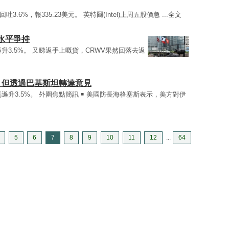
3.6%，報335.23美元。 英特爾(Intel)上周五股價急 ...
全文
水平爭持
遜升3.5%。 又睇返手上嘅貨，CRWV果然回落去返
 但透過巴基斯坦轉達意見
亞馬遜升3.5%。 外圍焦點簡訊 ￭ 美國防長海格塞斯表示，美方對伊
5
6
7
8
9
10
11
12
...
64