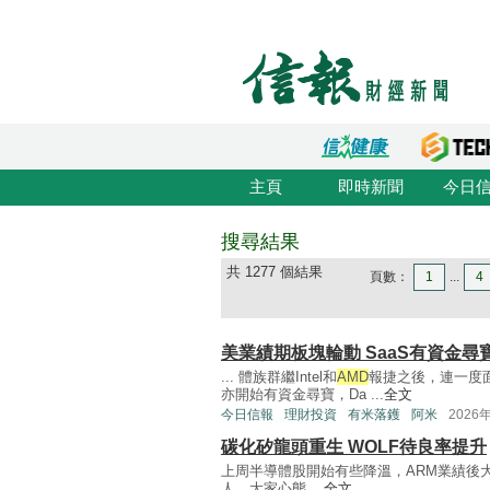
主頁
即時新聞
今日
搜尋結果
共 1277 個結果
頁數：
1
...
4
美業績期板塊輪動 SaaS有資金尋
... 體族群繼Intel和
AMD
報捷之後，連一度
亦開始有資金尋寶，Da ...
全文
今日信報
理財投資
有米落鑊
阿米
2026
碳化矽龍頭重生 WOLF待良率提升
上周半導體股開始有些降溫，ARM業績後
人，大家心態 ...
全文