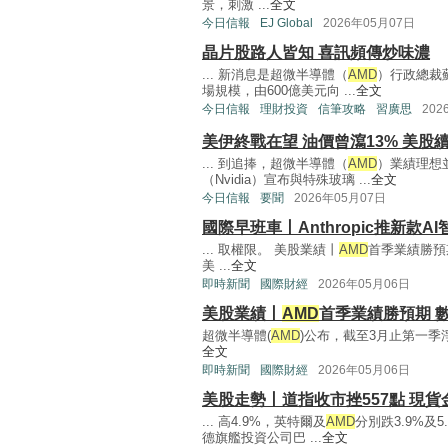
景，刺激 ...
全文
今日信報
EJ Global
2026年05月07日
晶片股路人皆知 喜訊頻傳炒味濃
... 新消息是超微半導體（
AMD
）行政總裁蘇
場規模，由600億美元向 ...
全文
今日信報
理財投資
信筆攻略
習廣思
202
美伊終戰在望 油價曾瀉13% 美股
... 到追捧，超微半導體（
AMD
）業績理想
（Nvidia）宣布與特殊玻璃 ...
全文
今日信報
要聞
2026年05月07日
國際早班車丨Anthropic推新款A
... 取權限。 美股業績丨
AMD
首季業績勝預
美 ...
全文
即時新聞
國際財經
2026年05月06日
美股業績丨
AMD
首季業績勝預期 
超微半導體(
AMD
)公布，截至3月止第一季淨賺
全文
即時新聞
國際財經
2026年05月06日
美股走勢丨道指收市挫557點 現貨
... 高4.9%，英特爾及
AMD
分別跌3.9%及
德旗艦投資公司巴 ...
全文