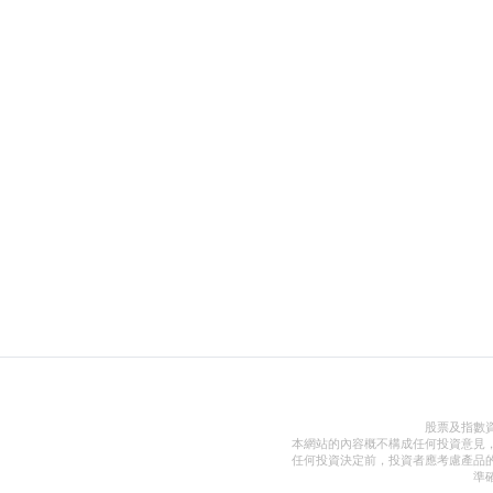
股票及指數
本網站的內容概不構成任何投資意見
任何投資決定前，投資者應考慮產品
準