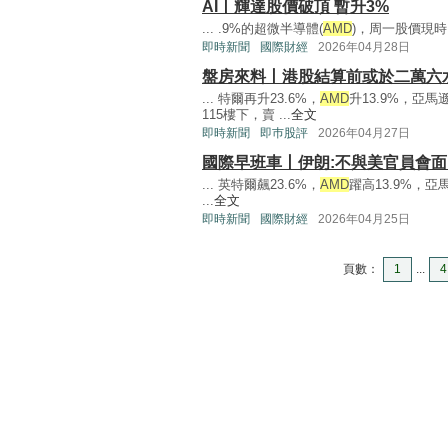
AI丨輝達股價破頂 暫升3%
... .9%的超微半導體(
AMD
)，周一股價現時回吐
即時新聞
國際財經
2026年04月28日
盤房來料丨港股結算前或於二萬六
... 特爾再升23.6%，
AMD
升13.9%，亞馬
115樓下，賣 ...
全文
即時新聞
即巿股評
2026年04月27日
國際早班車丨伊朗:不與美官員會面
... 英特爾飆23.6%，
AMD
躍高13.9%，
...
全文
即時新聞
國際財經
2026年04月25日
頁數：
1
...
4