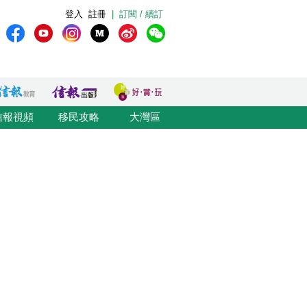
登入
註冊
|
訂閱 / 續訂
信報視頻
移民攻略
大灣區