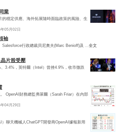
美同業
片的穩定供應、海外拓展隨時面臨政策的風險、生
6年05月02日
領袖
esforce行政總裁貝尼奧夫(Marc Benioff)及 ...
全文
及晶片股受壓
%、3.4%，英特爾（Intel）曾挫4.9%，收市微跌
震
OpenAI財務總監弗萊爾（Sarah Friar）在內部
6年04月29日
I）聊天機械人ChatGPT開發商OpenAI據報新用