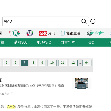
信報
港股360
地產投資
財富管理
專題
5
6
7
8
9
10
11
12
...
64
寶
面對末日陰霾壓住的SaaS（軟件即服務）股份，
年05月09日
大跌，
AMD
也受到拖累，由高位回落了一些。半導體股短期升幅驚