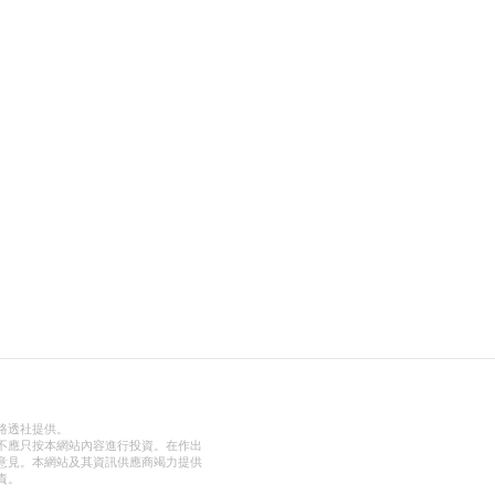
路透社提供。
不應只按本網站內容進行投資。在作出
意見。本網站及其資訊供應商竭力提供
責。