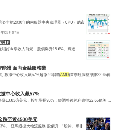
姿丰把2030年的伺服器中央處理器（CPU）總市
6年05月07日
續尋頂
並唱好今季收入前景，股價爆升18.6%。輝達
I智能體 面向金融服務業
期 數據中心收入飆57%超微半導體(
AMD
)首季經調整淨賺22.65億
數據中心收入飆57%
13.83億美元，按年增長95%；經調整後純利錄得22.65億美 ...
金跌至近4500美元
5.3%。 亞馬遜擴大物流服務 股價升 「股神」畢非