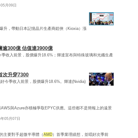
年05月09日
爆升，帶動日本記憶晶片生產商鎧俠（Kioxia）漲
逾300億 估值達3900億
季收入前景，股價爆升18.6%；輝達宣布與特殊玻璃和光纖生產
次升穿7300
好今季收入前景，股價爆升18.6%。輝達(Nvidia)
AWS與Azure亦積極爭取EPYC供應。這些都不是簡報上的遠景
6年05月07日
市場的主要對手超微半導體（
AMD
）首季業理績想，並唱好次季前