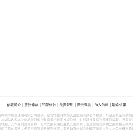
|
|
|
|
|
|
信報簡介
服務條款
私隱條款
免責聲明
廣告查詢
加入信報
聯絡信報
資料由財經智珠網有限公司提供。期貨指數資料由天滙財經有限公司提供。外滙及黃金報價由
，本網站內容亦並非就任何個別投資者的特定投資目標、財務狀況及個別需要而編製。投資者
的特點、其本身的投資目標、可承受的風險程度及其他因素，並適當地尋求獨立的財務及專業
確而可靠的資料，但並不保證資料絕對無誤，資料如有錯漏而令閣下蒙受損失，本公司概不負