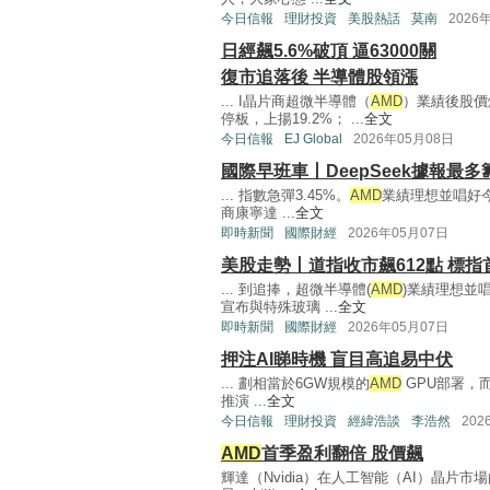
今日信報
理財投資
美股熱話
莫南
2026
日經飆5.6%破頂 逼63000關
復市追落後 半導體股領漲
... I晶片商超微半導體（
AMD
）業績後股價
停板，上揚19.2%； ...
全文
今日信報
EJ Global
2026年05月08日
國際早班車丨DeepSeek據報最多籌
... 指數急彈3.45%。
AMD
業績理想並唱好今
商康寧達 ...
全文
即時新聞
國際財經
2026年05月07日
美股走勢丨道指收市飆612點 標指首
... 到追捧，超微半導體(
AMD
)業績理想並唱
宣布與特殊玻璃 ...
全文
即時新聞
國際財經
2026年05月07日
押注AI睇時機 盲目高追易中伏
... 劃相當於6GW規模的
AMD
GPU部署，而
推演 ...
全文
今日信報
理財投資
經緯浩談
李浩然
202
AMD
首季盈利翻倍 股價飆
輝達（Nvidia）在人工智能（AI）晶片