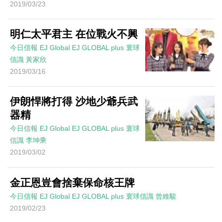
2019/03/23
明仁太平君主 在位戰火不興
今日信報
EJ Global
EJ GLOBAL plus 寰球
信識
黃家欣
2019/03/16
伊朗悍將打得 沙地少爺兵武
器精
今日信報
EJ Global
EJ GLOBAL plus 寰球
信識
李坤乘
2019/03/02
金正恩豈會捨棄保命核王牌
今日信報
EJ Global
EJ GLOBAL plus 寰球信識
曾維駿
2019/02/23