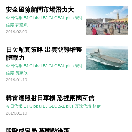
安全風險顧問市場潛力大
今日信報
EJ Global
EJ GLOBAL plus 寰球
信識
郭耀斌
2019/02/09
日欠配套策略 出雲號難增整
體戰力
今日信報
EJ Global
EJ GLOBAL plus 寰球
信識
黃家欣
2019/01/19
韓雷達照射日軍機 恐挫兩國互信
今日信報
EJ Global
EJ GLOBAL plus 寰球信識
林伊
2019/01/19
脫歐成定局 英國勢淪落