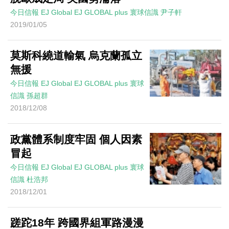
今日信報
EJ Global
EJ GLOBAL plus 寰球信識
尹子軒
2019/01/05
莫斯科繞道輸氣 烏克蘭孤立
無援
今日信報
EJ Global
EJ GLOBAL plus 寰球
信識
孫超群
2018/12/08
政黨體系制度牢固 個人因素
冒起
今日信報
EJ Global
EJ GLOBAL plus 寰球
信識
杜浩邦
2018/12/01
蹉跎18年 跨國界組軍路漫漫