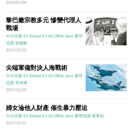
2018/01/06
黎巴嫩宗教多元 慘變代理人
戰場
今日信報
EJ Global
EJ GLOBAL plus 寰球
信識
曾維駿
2017/11/25
尖端軍備對決人海戰術
今日信報
EJ Global
EJ GLOBAL plus 寰球
信識
李坤乘
2017/11/25
婦女淪他人財產 催生暴力壓迫
今日信報
EJ Global
EJ GLOBAL plus 寰球信識
陳希彤
2017/11/11