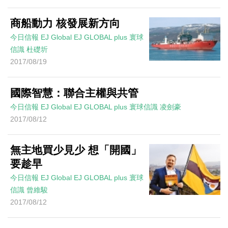
商船動力 核發展新方向
今日信報
EJ Global
EJ GLOBAL plus 寰球
信識
杜礎圻
2017/08/19
國際智慧：聯合主權與共管
今日信報
EJ Global
EJ GLOBAL plus 寰球信識
凌劍豪
2017/08/12
無主地買少見少 想「開國」
要趁早
今日信報
EJ Global
EJ GLOBAL plus 寰球
信識
曾維駿
2017/08/12