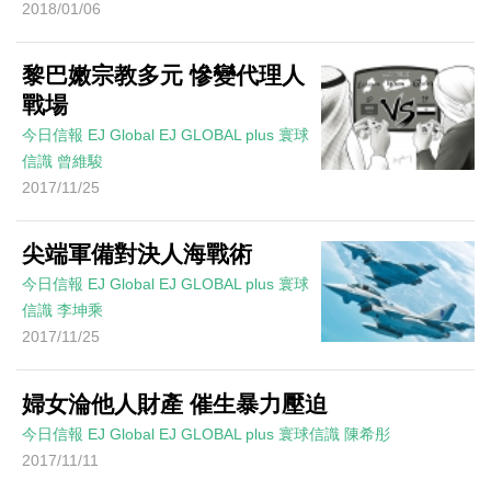
2018/01/06
黎巴嫩宗教多元 慘變代理人
戰場
今日信報
EJ Global
EJ GLOBAL plus 寰球
信識
曾維駿
2017/11/25
尖端軍備對決人海戰術
今日信報
EJ Global
EJ GLOBAL plus 寰球
信識
李坤乘
2017/11/25
婦女淪他人財產 催生暴力壓迫
今日信報
EJ Global
EJ GLOBAL plus 寰球信識
陳希彤
2017/11/11