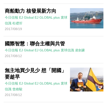
商船動力 核發展新方向
今日信報
EJ Global
EJ GLOBAL plus 寰球
信識
杜礎圻
2017/08/19
國際智慧：聯合主權與共管
今日信報
EJ Global
EJ GLOBAL plus 寰球信識
凌劍豪
2017/08/12
無主地買少見少 想「開國」
要趁早
今日信報
EJ Global
EJ GLOBAL plus 寰球
信識
曾維駿
2017/08/12