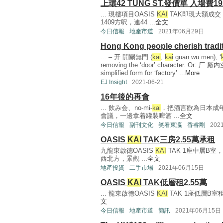
上環42 TUNG ST.發價單 入場費19
... 現樓項目OASIS
KAI
TAK即現大額成交
1409方呎，連44 ...
全文
今日信報
地產市道
2021年06月29日
Hong Kong people cherish tradit
... – 开 開關無門 (
kai
,
kai
guan wu men); ‘
removing the ‘door’ character. Or: 厂 厰内空
simplified form for ‘factory’ ...
More
EJ Insight
2021-06-21
16年後的再會
... 飲み会、no-mi-
kai
，把酒言歡為日本成
會議，一邊拿着罐裝啤酒 ...
全文
今日信報
副刊文化
笑看東瀛
香睿剛
202
OASIS
KAI
TAK三房2.55萬承租
九龍東啟德OASIS
KAI
TAK 1座中層B
西北方，景觀 ...
全文
地產投資
二手市場
2021年06月15日
OASIS
KAI
TAK低層租2.55萬
... 龍東啟德OASIS
KAI
TAK 1座低層B室
文
今日信報
地產市道
簡訊
2021年06月15日