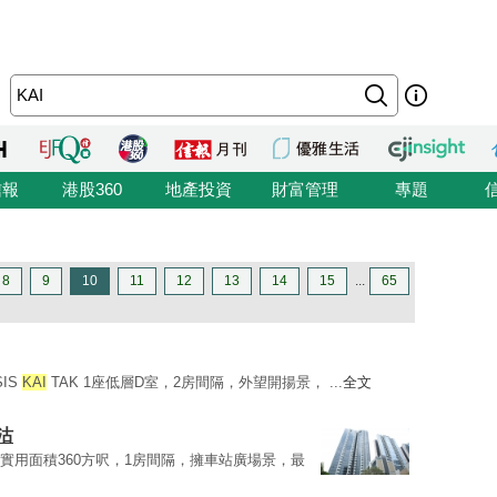
信報
港股360
地產投資
財富管理
專題
8
9
10
11
12
13
14
15
...
65
IS
KAI
TAK 1座低層D室，2房間隔，外望開揚景， ...
全文
沽
室，實用面積360方呎，1房間隔，擁車站廣場景，最