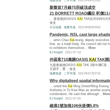
地產投資
二手市場
2021年08月20日
新盤首7月錄75宗破頂成交
21 BORRETT ROAD矚目 呎價1
... 產發展的OASIS
KAI
TAK於2018年6
全文
今日信報
地產市道
2021年08月04日
Pandemic, NSL cast large shado
... amin Chau
Kai
-leung, deputy executive
that, as a trade body, the council did not
to exhibitors themselves ...
More
EJ Insight
2021-07-19
外區客710萬購OASIS
KAI
TAK開
九龍東啟德OASIS
KAI
TAK 3座中層C室
元易手，實 ...
全文
地產投資
二手市場
2021年07月07日
Why digitalised spatial informati
... uoted the
Kai
Ming Street/Wing Kwong S
Authority in To Kwa Wan as another examp
combination. He said that although ...
More
EJ Insight
2021-07-05
維港1號加推106伙提價5.8%