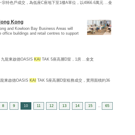
一宗特色戶成交，為低座C座地下至1樓A單位，以4966.6萬元 ...
全
n Hong Kong
ng and Kowloon Bay Business Areas will
 office buildings and retail centres to support
萬 九龍東啟德OASIS
KAI
TAK 5座高層D室，1房 ...
全文
東啟德OASIS
KAI
TAK 5座高層D室租務成交，實用面積約36
8
9
10
11
12
13
14
15
...
65