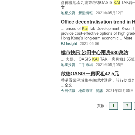
會德豐地產九龍東啟德OASIS
KAI
TAK錄
文
地產投資
新盤情報
2021年05月12日
Office decentralisation trend i
... prises of
Kai
Tak Development, Kwun To
provide cost-effective options of high grade
Hong Kong’s long-term economic ...
More
EJ Insight
2021-05-06
樓市快訊:沙田中心兩房680萬沽
... 夫婦。 OASIS
KAI
TAK一房月租1.55
地產投資
二手市場
2021年05月05日
啟德OASIS一房呎租42.5元
香港置業區域董事胡耀才透露，該行促成九龍
...
全文
今日信報
地產市道
簡訊
2021年05月05日
頁數：
1
...
7