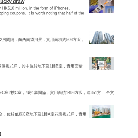
lucky draw
 HK$10 million, in the form of iPhones,
ing coupons. It is worth noting that half of the
室，2房間隔，向西南望河景，實用面積約508方呎，
兩個複式戶，其中位於地下及1樓B室，實用面積
座C座2樓C室，4房1套間隔，實用面積1496方呎，連351方 ...
全文
交，位於低座C座地下及1樓A室花園複式戶，實用
出