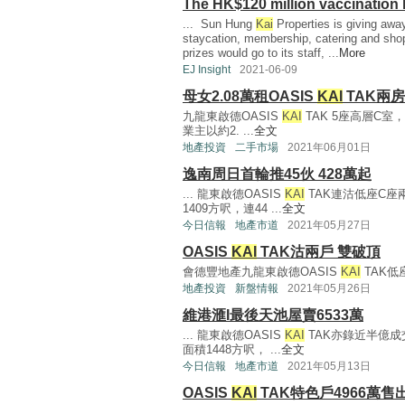
The HK$120 million vaccination 
... Sun Hung
Kai
Properties is giving away
staycation, membership, catering and shopp
prizes would go to its staff, ...
More
EJ Insight
2021-06-09
母女2.08萬租OASIS
KAI
TAK兩房
九龍東啟德OASIS
KAI
TAK 5座高層C
業主以約2. ...
全文
地產投資
二手市場
2021年06月01日
逸南周日首輪推45伙 428萬起
... 龍東啟德OASIS
KAI
TAK連沽低座C座
1409方呎，連44 ...
全文
今日信報
地產市道
2021年05月27日
OASIS
KAI
TAK沽兩戶 雙破頂
會德豐地產九龍東啟德OASIS
KAI
TAK低
地產投資
新盤情報
2021年05月26日
維港滙I最後天池屋賣6533萬
... 龍東啟德OASIS
KAI
TAK亦錄近半億成
面積1448方呎， ...
全文
今日信報
地產市道
2021年05月13日
OASIS
KAI
TAK特色戶4966萬售