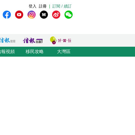
登入
註冊
|
訂閱 / 續訂
信報視頻
移民攻略
大灣區