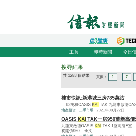
主頁
即時新聞
今日
搜尋結果
共 1293 個結果
頁數：
1
...
7
樓市快訊:新港城三房785萬沽
... 93萬租OASIS
KAI
TAK 九龍東啟德OAS
地產投資
二手市場
2021年08月22日
OASIS
KAI
TAK一房950萬新高價
九龍東啟德OASIS
KAI
TAK 1座高層E
初開價960 ...
全文