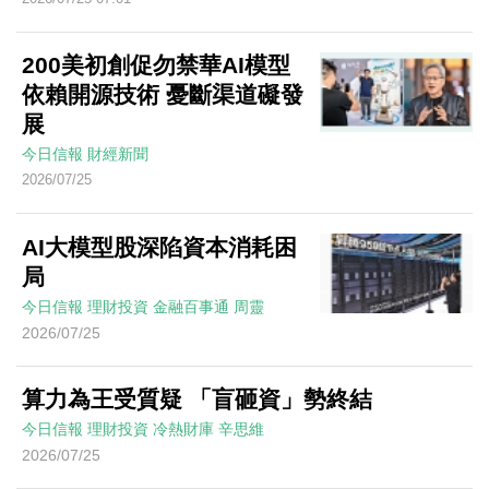
200美初創促勿禁華AI模型
依賴開源技術 憂斷渠道礙發
展
今日信報
財經新聞
2026/07/25
AI大模型股深陷資本消耗困
局
今日信報
理財投資
金融百事通
周靈
2026/07/25
算力為王受質疑 「盲砸資」勢終結
今日信報
理財投資
冷熱財庫
辛思維
2026/07/25