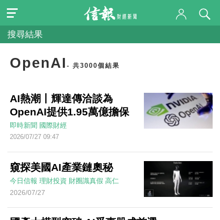
搜尋結果
OpenAI
- 共3000個結果
AI熱潮丨輝達傳洽談為
OpenAI提供1.95萬億擔保
即時新聞
國際財經
2026/07/27 09:47
窺探美國AI產業鏈奧秘
今日信報
理財投資
財圈識真假
高仁
2026/07/27