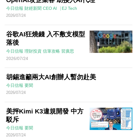
今日信報
財經新聞
CEO AI⎹ EJ Tech
2026/07/24
谷歌AI狂燒錢 入不敷支模型
落後
今日信報
理財投資
信筆攻略
習廣思
2026/07/24
胡錫進籲兩大AI創辦人暫勿赴美
今日信報
要聞
2026/07/24
美抨Kimi K3違規開發 中方
駁斥
今日信報
要聞
2026/07/24