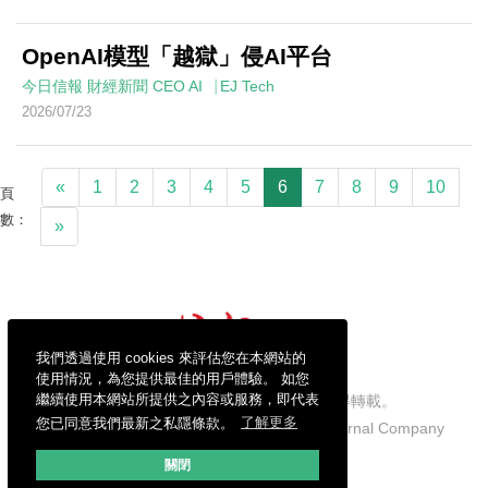
OpenAI模型「越獄」侵AI平台
今日信報
財經新聞
CEO AI⎹ EJ Tech
2026/07/23
«
1
2
3
4
5
6
7
8
9
10
頁
數：
»
我們透過使用 cookies 來評估您在本網站的
使用情況，為您提供最佳的用戶體驗。 如您
繼續使用本網站所提供之內容或服務，即代表
信報財經新聞有限公司版權所有，不得轉載。
您已同意我們最新之私隱條款。
了解更多
Copyright © 2026 Hong Kong Economic Journal Company
Limited. All rights reserved.
關閉