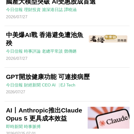
國產大模型突破 AI受惠股成首選
今日信報
理財投資
滬深港日誌
譚曉涵
2026/07/27
中美爆AI戰 香港避免遭池魚
殃
今日信報
時事評論
老總平常談
鄧傳鏘
2026/07/27
GPT開放健康功能 可連接病歷
今日信報
財經新聞
CEO AI⎹ EJ Tech
2026/07/27
AI丨Anthropic推出Claude
Opus 5 更具成本效益
即時新聞
時事脈搏
2026/07/25 07:01