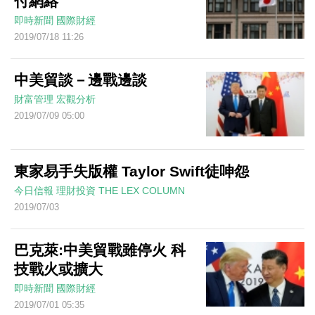
付網絡
即時新聞
國際財經
2019/07/18 11:26
中美貿談－邊戰邊談
財富管理
宏觀分析
2019/07/09 05:00
東家易手失版權 Taylor Swift徒呻怨
今日信報
理財投資
THE LEX COLUMN
2019/07/03
巴克萊:中美貿戰雖停火 科
技戰火或擴大
即時新聞
國際財經
2019/07/01 05:35