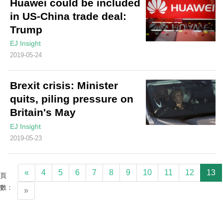
Huawei could be included
in US-China trade deal:
Trump
EJ Insight
2019-05-24
Brexit crisis: Minister
quits, piling pressure on
Britain's May
EJ Insight
2019-05-23
«
4
5
6
7
8
9
10
11
12
13
頁
數：
»