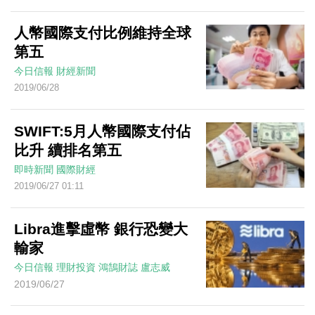
人幣國際支付比例維持全球
第五
今日信報
財經新聞
2019/06/28
SWIFT:5月人幣國際支付佔
比升 續排名第五
即時新聞
國際財經
2019/06/27 01:11
Libra進擊虛幣 銀行恐變大
輸家
今日信報
理財投資
鴻鵠財誌
盧志威
2019/06/27