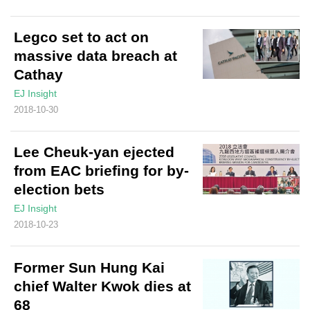
Legco set to act on
massive data breach at
Cathay
EJ Insight
2018-10-30
Lee Cheuk-yan ejected
from EAC briefing for by-
election bets
EJ Insight
2018-10-23
Former Sun Hung Kai
chief Walter Kwok dies at
68