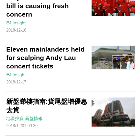
bill is causing fresh
concern
EJ Insight
2018-12-18
Eleven mainlanders held
for scalping Andy Lau
concert tickets
EJ Insight
2018-12-17
新盤睇樓指南:貨尾盤增優惠
去貨
地產投資
新盤情報
2018/12/01 09:30