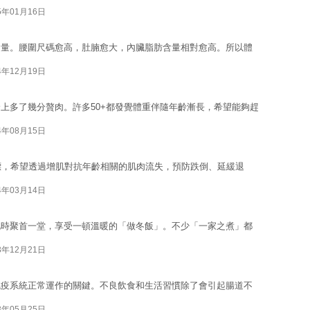
5年01月16日
含量。腰圍尺碼愈高，肚腩愈大，內臟脂肪含量相對愈高。所以體
4年12月19日
上多了幾分贅肉。許多50+都發覺體重伴隨年齡漸長，希望能夠趕
4年08月15日
標，希望透過增肌對抗年齡相關的肌肉流失，預防跌倒、延緩退
4年03月14日
此時聚首一堂，享受一頓溫暖的「做冬飯」。不少「一家之煮」都
3年12月21日
免疫系統正常運作的關鍵。不良飲食和生活習慣除了會引起腸道不
3年05月25日