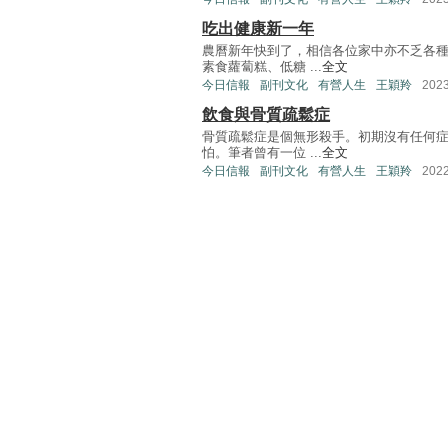
吃出健康新一年
農曆新年快到了，相信各位家中亦不乏各
素食蘿蔔糕、低糖 ...
全文
今日信報
副刊文化
有營人生
王穎羚
202
飲食與骨質疏鬆症
骨質疏鬆症是個無形殺手。初期沒有任何
怕。筆者曾有一位 ...
全文
今日信報
副刊文化
有營人生
王穎羚
202