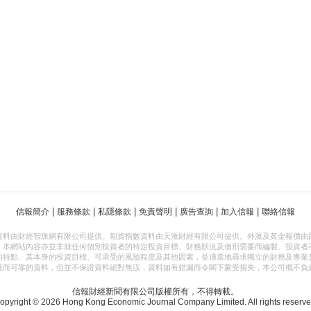
|
|
|
|
|
|
信報簡介
服務條款
私隱條款
免責聲明
廣告查詢
加入信報
聯絡信報
資料由財經智珠網有限公司提供。期貨指數資料由天滙財經有限公司提供。外滙及黃金報價由
，本網站內容亦並非就任何個別投資者的特定投資目標、財務狀況及個別需要而編製。投資者
的特點、其本身的投資目標、可承受的風險程度及其他因素，並適當地尋求獨立的財務及專業
確而可靠的資料，但並不保證資料絕對無誤，資料如有錯漏而令閣下蒙受損失，本公司概不負
信報財經新聞有限公司版權所有，不得轉載。
opyright © 2026 Hong Kong Economic Journal Company Limited. All rights reserve