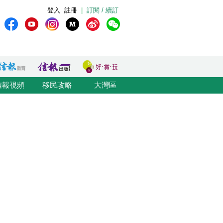
登入
註冊
|
訂閱 / 續訂
信報視頻
移民攻略
大灣區