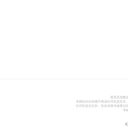
股票及指數
本網站的內容概不構成任何投資意見
任何投資決定前，投資者應考慮產品
準
C