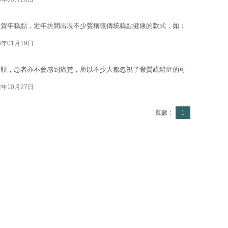
種賀年糕點，近年坊間出現不少聲稱較傳統糕點健康的款式，如：
3年01月19日
症狀，患者亦不會感到痛楚，所以不少人都忽視了骨質疏鬆症的可
2年10月27日
頁數：
1