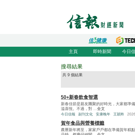
主頁
即時新聞
今日
搜尋結果
共 9 個結果
50+新春飲食智選
新春佳節是親友團聚的好時光，大家都準
溢喜悅。不過，對 ...
全文
今日信報
副刊文化
安康晚年
王穎羚
202
賀年食品與營養標籤
農曆新年將至，家家戶戶都在準備賀年糕
品時，都應仔細閱 ...
全文