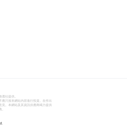
路透社提供。
不應只按本網站內容進行投資。在作出
意見。本網站及其資訊供應商竭力提供
責。
d.