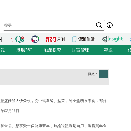
信報
港股360
地產投資
財富管理
專題
頁數：
1
備豐盛佳餚大快朵頤，從中式圍餐、盆菜，到全盒糖果零食，都洋
6年02月16日
點和食品。想享受一個健康新年，無論送禮還是自用，選購賀年食