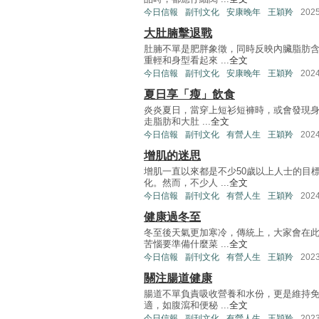
今日信報
副刊文化
安康晚年
王穎羚
202
大肚腩擊退戰
肚腩不單是肥胖象徵，同時反映內臟脂肪
重輕和身型看起來 ...
全文
今日信報
副刊文化
安康晚年
王穎羚
202
夏日享「瘦」飲食
炎炎夏日，當穿上短衫短褲時，或會發現身
走脂肪和大肚 ...
全文
今日信報
副刊文化
有營人生
王穎羚
202
增肌的迷思
增肌一直以來都是不少50歲以上人士的目
化。然而，不少人 ...
全文
今日信報
副刊文化
有營人生
王穎羚
202
健康過冬至
冬至後天氣更加寒冷，傳統上，大家會在
苦惱要準備什麼菜 ...
全文
今日信報
副刊文化
有營人生
王穎羚
202
關注腸道健康
腸道不單負責吸收營養和水份，更是維持
適，如腹瀉和便秘 ...
全文
今日信報
副刊文化
有營人生
王穎羚
202