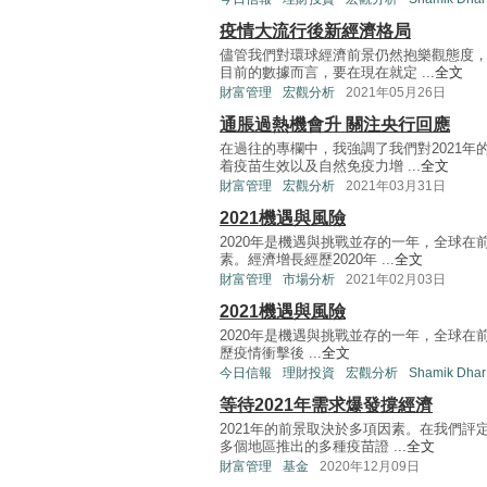
疫情大流行後新經濟格局
儘管我們對環球經濟前景仍然抱樂觀態度，
目前的數據而言，要在現在就定 ...
全文
財富管理
宏觀分析
2021年05月26日
通脹過熱機會升 關注央行回應
在過往的專欄中，我強調了我們對2021
着疫苗生效以及自然免疫力增 ...
全文
財富管理
宏觀分析
2021年03月31日
2021機遇與風險
2020年是機遇與挑戰並存的一年，全球
素。經濟增長經歷2020年 ...
全文
財富管理
市場分析
2021年02月03日
2021機遇與風險
2020年是機遇與挑戰並存的一年，全球
歷疫情衝擊後 ...
全文
今日信報
理財投資
宏觀分析
Shamik Dhar
等待2021年需求爆發撐經濟
2021年的前景取決於多項因素。在我們評
多個地區推出的多種疫苗證 ...
全文
財富管理
基金
2020年12月09日