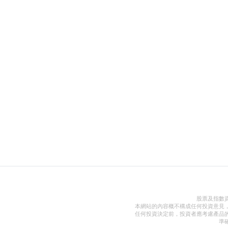
股票及指數
本網站的內容概不構成任何投資意見
任何投資決定前，投資者應考慮產品
準