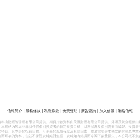
|
|
|
|
|
|
信報簡介
服務條款
私隱條款
免責聲明
廣告查詢
加入信報
聯絡信報
資料由財經智珠網有限公司提供。期貨指數資料由天滙財經有限公司提供。外滙及黃金報價由
，本網站內容亦並非就任何個別投資者的特定投資目標、財務狀況及個別需要而編製。投資者
的特點、其本身的投資目標、可承受的風險程度及其他因素，並適當地尋求獨立的財務及專業
確而可靠的資料，但並不保證資料絕對無誤，資料如有錯漏而令閣下蒙受損失，本公司概不負