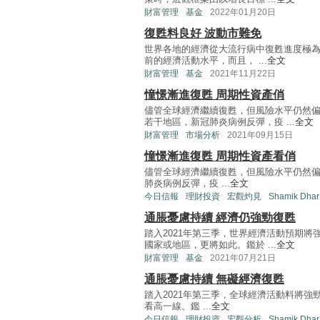
財富管理
基金
2022年01月20日
復甦料良好 波動市難免
世界各地的經濟從大流行病中復甦進度極為良
前的經濟活動水平，而且， ...
全文
財富管理
基金
2021年11月22日
憧憬漸進復甦 周期性資產俏
儘管全球經濟繼續復甦，但風險水平仍然
若干地區，新冠肺炎病例反彈，疫 ...
全文
財富管理
市場分析
2021年09月15日
憧憬漸進復甦 周期性資產看俏
儘管全球經濟繼續復甦，但風險水平仍然
肺炎病例反彈，疫 ...
全文
今日信報
理財投資
宏觀灼見
Shamik Dhar
通脹憂慮持續 經濟仍強勁復甦
踏入2021年第三季，世界經濟活動預期
國家或地區，更將如此。鑑於 ...
全文
財富管理
基金
2021年07月21日
通脹憂慮持續 無礙經濟復甦
踏入2021年第三季，全球經濟活動料將
看高一線。鑑 ...
全文
今日信報
理財投資
宏觀分析
Shamik Dhar