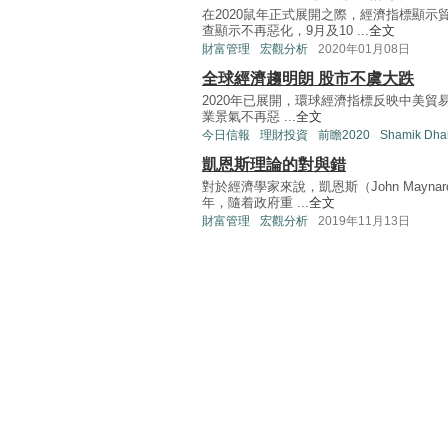
在2020鼠年正式展開之際，經濟指標顯
查顯示不再惡化，9月及10 ...
全文
財富管理
宏觀分析
2020年01月08日
全球經濟趨明朗 股市不虞大跌
2020年已展開，環球經濟指標反映中美
業景氣不再惡 ...
全文
今日信報
理財投資
前瞻2020
Shamik Dha
凱恩斯理論的對與錯
對於經濟學家來說，凱恩斯（John Mayna
年，隨着政府重 ...
全文
財富管理
宏觀分析
2019年11月13日