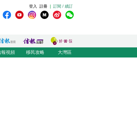
登入
註冊
|
訂閱 / 續訂
信報視頻
移民攻略
大灣區