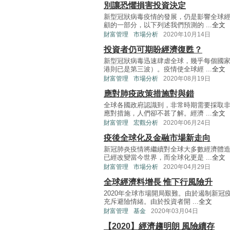
別讓恐懼損害投資決定
新型冠狀病毒疫情的發展，仍是影響全球
顧的一部分，以下列述我們預測的 ...
全文
財富管理
市場分析
2020年10月14日
投資者仍可期盼經濟復甦？
新型冠狀病毒迅速肆虐全球，幾乎每個國
港則已是第三波）。疫情使全球經 ...
全文
財富管理
市場分析
2020年08月19日
應對肺疫政策措施對與錯
全球各國政府認識到，非常時期需要採取
應對措施，人們卻不甚了解。經濟 ...
全文
財富管理
宏觀分析
2020年06月24日
疫後全球化及金融市場新走向
新冠肺炎疫情將繼續對全球大多數經濟體
已經改變當今世界，而全球化更是 ...
全文
財富管理
市場分析
2020年04月29日
全球經濟料增長 惟下行風險升
2020年全球市場開局艱難。由於遏制新
充斥避險情緒。由於投資者開 ...
全文
財富管理
基金
2020年03月04日
【2020】經濟趨明朗 風險續存