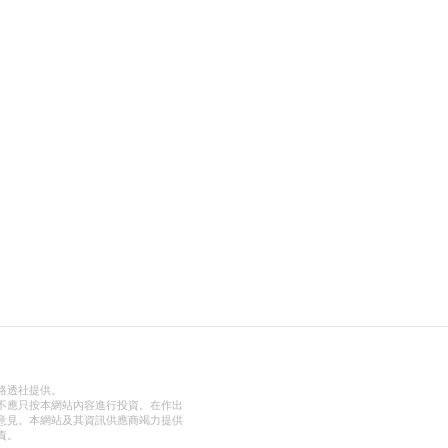
路透社提供。
不應只按本網站內容進行投資。在作出
意見。本網站及其資訊供應商竭力提供
責。