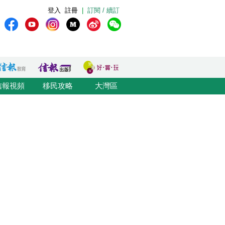
登入
註冊
|
訂閱 / 續訂
信報視頻
移民攻略
大灣區