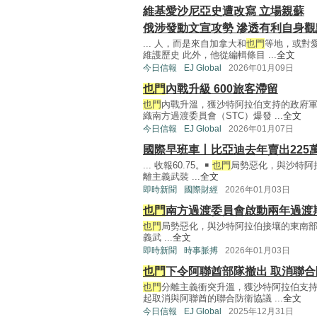
維基愛沙尼亞史遭改寫 立場親蘇
俄涉發動文宣攻勢 滲透有利自身觀
... 人，而是來自加拿大和
也門
等地，或對
維護歷史 此外，他從編輯條目 ...
全文
今日信報
EJ Global
2026年01月09日
也門
內戰升級 600旅客滯留
也門
內戰升溫，獲沙特阿拉伯支持的政府
織南方過渡委員會（STC）爆發 ...
全文
今日信報
EJ Global
2026年01月07日
國際早班車丨比亞迪去年賣出225
... 收報60.75。￭
也門
局勢惡化，與沙特阿
離主義武裝 ...
全文
即時新聞
國際財經
2026年01月03日
也門
南方過渡委員會啟動兩年過渡
也門
局勢惡化，與沙特阿拉伯接壤的東南部省
義武 ...
全文
即時新聞
時事脈搏
2026年01月03日
也門
下令阿聯酋部隊撤出 取消聯合
也門
分離主義衝突升溫，獲沙特阿拉伯支
起取消與阿聯酋的聯合防衞協議 ...
全文
今日信報
EJ Global
2025年12月31日