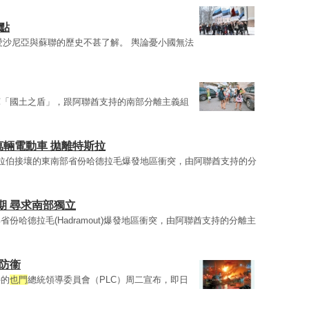
點
愛沙尼亞與蘇聯的歷史不甚了解。 輿論憂小國無法
軍「國土之盾」，跟阿聯酋支持的南部分離主義組
萬輛電動車 拋離特斯拉
拉伯接壤的東南部省份哈德拉毛爆發地區衝突，由阿聯酋支持的分
期 尋求南部獨立
份哈德拉毛(Hadramout)爆發地區衝突，由阿聯酋支持的分離主
防衞
持的
也門
總統領導委員會（PLC）周二宣布，即日