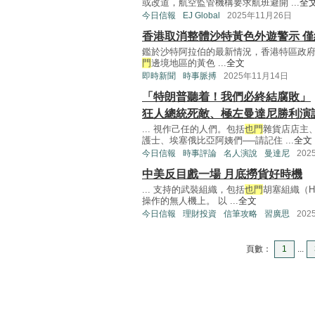
或改道，航空監管機構要求航班避開 ...
全
今日信報
EJ Global
2025年11月26日
香港取消整體沙特黃色外遊警示 僅
鑑於沙特阿拉伯的最新情況，香港特區政
門
邊境地區的黃色 ...
全文
即時新聞
時事脈搏
2025年11月14日
「特朗普聽着！我們必終結腐敗」
狂人總統死敵、極左曼達尼勝利演
... 視作己任的人們。包括
也門
雜貨店店主
護士、埃塞俄比亞阿姨們──請記住 ...
全文
今日信報
時事評論
名人演說
曼達尼
202
中美反目戲一場 月底撈貨好時機
... 支持的武裝組織，包括
也門
胡塞組織（H
操作的無人機上。 以 ...
全文
今日信報
理財投資
信筆攻略
習廣思
202
頁數：
1
...