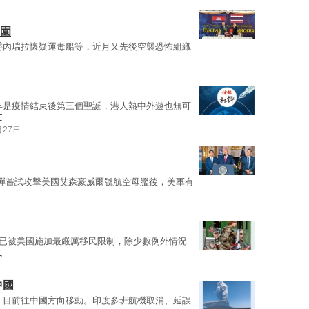
家園
委內瑞拉懷疑運毒船等，近月又先後空襲恐怖組織
年是疫情結束後第三個聖誕，港人熱中外遊也無可
文
月27日
彈嘗試攻擊美國艾森豪威爾號航空母艦後，美軍有
月已被美國施加最嚴厲移民限制，除少數例外情況
文
中國
，目前往中國方向移動。印度多班航機取消、延誤