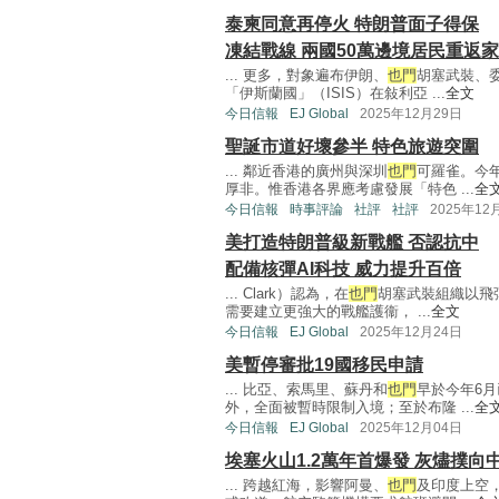
泰柬同意再停火 特朗普面子得保
凍結戰線 兩國50萬邊境居民重返
... 更多，對象遍布伊朗、
也門
胡塞武裝、
「伊斯蘭國」（ISIS）在敍利亞 ...
全文
今日信報
EJ Global
2025年12月29日
聖誕市道好壞參半 特色旅遊突圍
... 鄰近香港的廣州與深圳
也門
可羅雀。今
厚非。惟香港各界應考慮發展「特色 ...
全
今日信報
時事評論
社評
社評
2025年12
美打造特朗普級新戰艦 否認抗中
配備核彈AI科技 威力提升百倍
... Clark）認為，在
也門
胡塞武裝組織以飛
需要建立更強大的戰艦護衞， ...
全文
今日信報
EJ Global
2025年12月24日
美暫停審批19國移民申請
... 比亞、索馬里、蘇丹和
也門
早於今年6
外，全面被暫時限制入境；至於布隆 ...
全
今日信報
EJ Global
2025年12月04日
埃塞火山1.2萬年首爆發 灰燼撲向
... 跨越紅海，影響阿曼、
也門
及印度上空