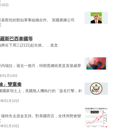
月16日
巴基斯坦的類似軍事組織合作。 英國廣播公司
文
俄羅斯巴西泰國等
在下周三(21日)起生效。 ...
全文
委內瑞拉；過去一個月，特朗普總統更是直接威脅
6年01月14日
臉」雙重奏
權國家領土上，美國無人機執行的「簽名打擊」針
6年01月10日
，隨時失去資金支持。對美國而言，全球局勢會變
文
6年01月10日