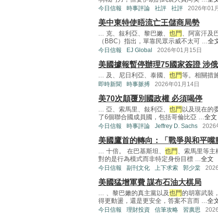
今日信報
時事評論
社評
社評
2026年01
美中東特使晤流亡王儲商局勢
... 克、敍利亞、黎巴嫩、
也門
、阿富汗及
（BBC）指出，單靠民眾示威不太可 ...
全
今日信報
EJ Global
2026年01月15日
美國據報暫停辦理75國家簽證 涉
... 及、尼日利亞、泰國、
也門
等。相關措施將
即時新聞
時事脈搏
2026年01月14日
美70次顛覆別國政權 必須喝停
... 亞、索馬里、敍利亞、
也門
以及現在的
了6個聯合國成員國，包括哥倫比亞 ...
全文
今日信報
時事評論
Jeffrey D. Sachs
202
美國鷹首的轉向：「戰爭與和平嘴
... 十倍。 在巴基斯坦、
也門
、索馬里等主
對的是行為模式而非特定身份目標 ...
全文
今日信報
副刊文化
上下求索
郭少棠
202
美國猛增軍費 謀布石油大棋局
... 、黎巴嫩的真主黨以及
也門
的胡塞武裝
得更動盪，還是更安全，答案不言而 ...
全
今日信報
理財投資
信筆攻略
習廣思
202