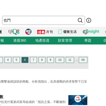
信報
港股360
地產投資
財富管理
專題
3
4
5
6
7
8
9
10
11
...
56
始襲擊途經該區的商船。分析員指出，在具挑戰的供求形勢下已呈
數
伊拉克什葉派武裝等組成的「抵抗之弧」不斷被削
文