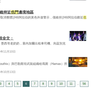
文
維持近
也門
邊境地區
府取消整體沙特阿拉伯的黃色外遊警示，僅維持沙特阿拉伯鄰近
也
說全文：
、墨西哥老奶奶，塞內加爾出租車司機、烏茲別克
5年11月10日
outhis）與巴勒斯坦武裝組織哈瑪斯（Hamas）所
5年10月13日
3
4
5
6
7
8
9
10
11
...
56