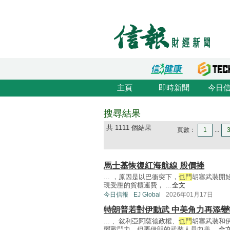
主頁
即時新聞
今日
搜尋結果
共 1111 個結果
頁數：
1
...
馬士基恢復紅海航線 股價挫
... ，原因是以巴衝突下，
也門
胡塞武裝開
現受壓的貨櫃運費， ...
全文
今日信報
EJ Global
2026年01月17日
特朗普若對伊動武 中美角力再添變
... 、敍利亞阿薩德政權、
也門
胡塞武裝和
弱戰鬥力，但要伊朗的武裝人員向美 ...
全