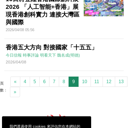
2026 「人工智能+香港」展
現香港創科實力 連接大灣區
與國際
2026/04/08 05:56
香港五大方向 對接國家「十五五」
今日信報
時事評論
明看天下
魏名成(明德)
2026/04/08
«
4
5
6
7
8
9
10
11
12
13
頁
數：
»
我們透過使用 cookies 來評估您在本網站的