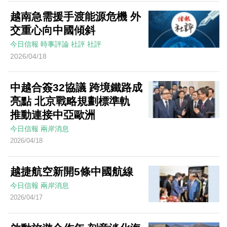
越南急需援手渡能源危機 外
交重心向中國傾斜
今日信報
時事評論
社評
社評
2026/04/18
中越合簽32協議 跨境鐵路成
亮點 北京戰略規劃標準軌
推動連接中亞歐洲
今日信報
兩岸消息
2026/04/18
越捷航空新開5條中國航線
今日信報
兩岸消息
2026/04/17