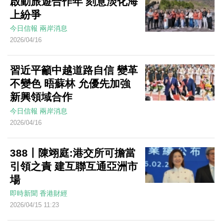
啟動旅遊合作年 刻意淡化海
上紛爭
今日信報
兩岸消息
2026/04/16
習近平籲中越道路自信 變革
不變色 晤蘇林 允優先加強
新興領域合作
今日信報
兩岸消息
2026/04/16
388丨陳翊庭:港交所可擔當
引領之責 建互聯互通亞洲市
場
即時新聞
香港財經
2026/04/15 11:23