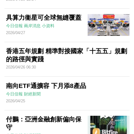
具算力衞星可全球無縫覆蓋
今日信報
兩岸消息
小資料
2026/04/27
香港五年規劃 精準對接國家「十五五」規劃
的路徑與實踐
2026/04/26 06:30
南向ETF通擴容 下月添8產品
今日信報
財經新聞
2026/04/25
付鵬：亞洲金融創新偏向保
守