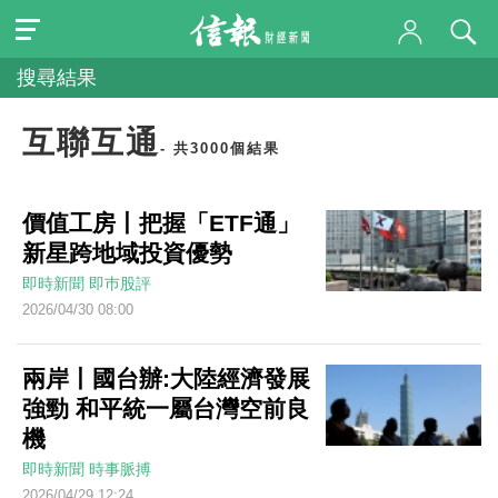
搜尋結果
互聯互通
- 共3000個結果
價值工房丨把握「ETF通」
新星跨地域投資優勢
即時新聞
即巿股評
2026/04/30 08:00
兩岸丨國台辦:大陸經濟發展
強勁 和平統一屬台灣空前良
機
即時新聞
時事脈搏
2026/04/29 12:24