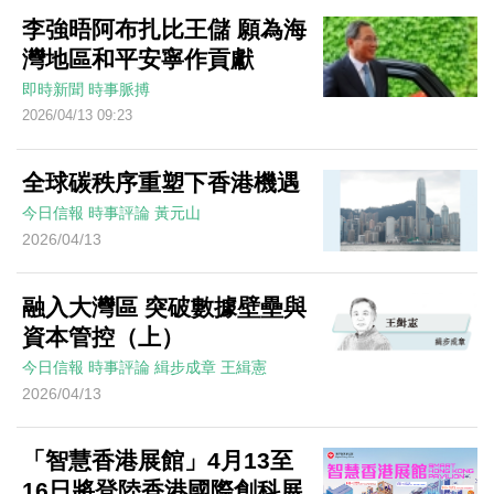
李強晤阿布扎比王儲 願為海
灣地區和平安寧作貢獻
即時新聞
時事脈搏
2026/04/13 09:23
全球碳秩序重塑下香港機遇
今日信報
時事評論
黃元山
2026/04/13
融入大灣區 突破數據壁壘與
資本管控（上）
今日信報
時事評論
緝步成章
王緝憲
2026/04/13
「智慧香港展館」4月13至
16日將登陸香港國際創科展