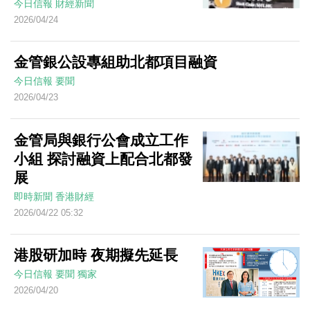
今日信報
財經新聞
2026/04/24
金管銀公設專組助北都項目融資
今日信報
要聞
2026/04/23
金管局與銀行公會成立工作
小組 探討融資上配合北都發
展
即時新聞
香港財經
2026/04/22 05:32
港股研加時 夜期擬先延長
今日信報
要聞
獨家
2026/04/20