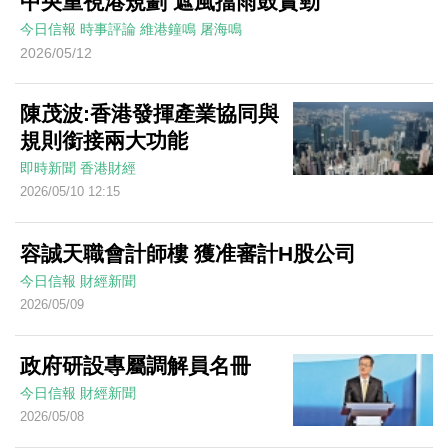
中央重視港規劃 遮風擋雨鼓實勁
今日信報
時事評論
維港鐘鳴
屠海鳴
2026/05/12
陳茂波:香港發揮產業協同與
規則銜接兩大功能
即時新聞
香港財經
2026/05/10 12:15
容誠天職會計師樓 獲准審計H股公司
今日信報
財經新聞
2026/05/09
政府研設專屬調解員名冊
今日信報
財經新聞
2026/05/08