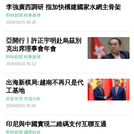
李強廣西調研 指加快構建國家水網主骨架
即時新聞
時事脈搏
2026/05/01 08:28
亞開行丨許正宇明赴烏茲別
克出席理事會年會
即時新聞
時事脈搏
2026/05/01 05:52
出海新棋局:越南不再只是代
工基地
財富管理
市場分析
2026/05/01 05:00
印尼與中國實現二維碼支付互聯互通
即時新聞
國際財經