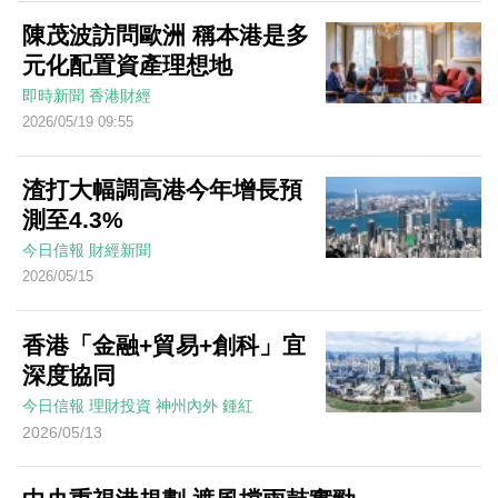
陳茂波訪問歐洲 稱本港是多
元化配置資產理想地
即時新聞
香港財經
2026/05/19 09:55
渣打大幅調高港今年增長預
測至4.3%
今日信報
財經新聞
2026/05/15
香港「金融+貿易+創科」宜
深度協同
今日信報
理財投資
神州內外
鍾紅
2026/05/13