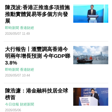
陳茂波:香港正推進多項措施
推動實體貿易等多個方向發
展
即時新聞
香港財經
2026/05/07 11:49
大行報告丨滙豐調高香港今
明兩年增長預測 今年GDP睇
3.8%
即時新聞
香港財經
2026/05/07 10:44
陳浩濂：港金融科技居全球
榜首
今日信報
財經新聞
2026/05/06