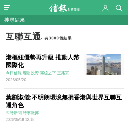
搜尋結果
互聯互通
- 共3000個結果
港樞紐優勢再升級 推動人幣
國際化
今日信報
理財投資
霧線之下
王兆宗
2026/05/20
葉劉淑儀:不明朗環境無損香港與世界互聯互
通角色
即時新聞
時事脈搏
2026/05/19 12:18