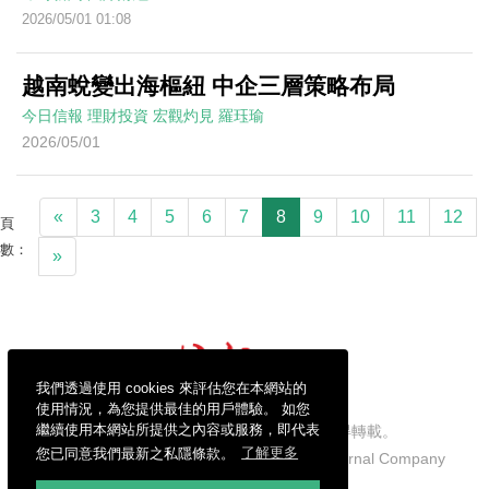
2026/05/01 01:08
越南蛻變出海樞紐 中企三層策略布局
今日信報
理財投資
宏觀灼見
羅珏瑜
2026/05/01
«
3
4
5
6
7
8
9
10
11
12
頁
數：
»
我們透過使用 cookies 來評估您在本網站的
使用情況，為您提供最佳的用戶體驗。 如您
繼續使用本網站所提供之內容或服務，即代表
信報財經新聞有限公司版權所有，不得轉載。
您已同意我們最新之私隱條款。
了解更多
Copyright © 2026 Hong Kong Economic Journal Company
Limited. All rights reserved.