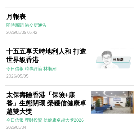
月報表
即時新聞
港交所通告
2026/05/05 05:42
十五五享天時地利人和 打造
世界級香港
今日信報
時事評論
林順潮
2026/05/05
太保壽險香港「保險+康
養」生態閉環 榮獲信健康卓
越雙大獎
今日信報
理財投資
信健康卓越大獎2026
2026/05/04