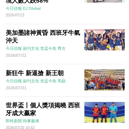
境人數大跌58%
今日信報
EJ Global
2026/07/23
美加墨諸神黃昏 西班牙牛氣
沖天
今日信報
副刊文化
世盃今焦
尊古
2026/07/22
新狂牛 新逼搶 新王朝
今日信報
副刊文化
世盃今焦
馬嶽
2026/07/21
世界盃丨個人獎項揭曉 西班
牙成大贏家
即時新聞
時事脈搏
2026/07/20 10:42