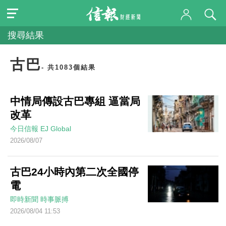
搜尋結果
古巴
- 共1083個結果
中情局傳設古巴專組 逼當局
改革
今日信報
EJ Global
2026/08/07
古巴24小時內第二次全國停
電
即時新聞
時事脈搏
2026/08/04 11:53