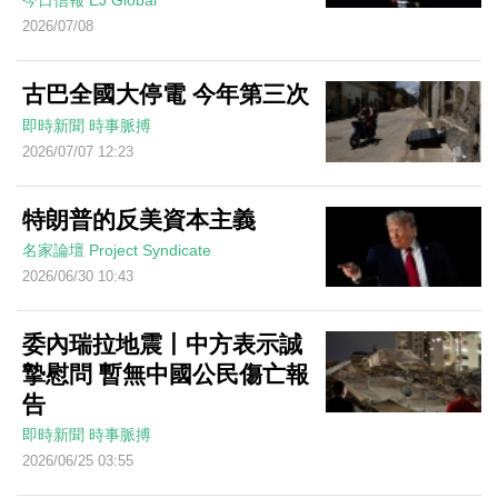
今日信報
EJ Global
2026/07/08
古巴全國大停電 今年第三次
即時新聞
時事脈搏
2026/07/07 12:23
特朗普的反美資本主義
名家論壇
Project Syndicate
2026/06/30 10:43
委內瑞拉地震丨中方表示誠
摯慰問 暫無中國公民傷亡報
告
即時新聞
時事脈搏
2026/06/25 03:55