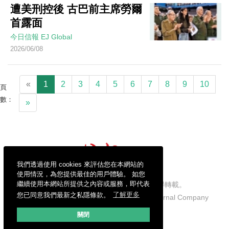
遭美刑控後 古巴前主席勞爾
首露面
今日信報
EJ Global
2026/06/08
«
1
2
3
4
5
6
7
8
9
10
頁
數：
»
我們透過使用 cookies 來評估您在本網站的
使用情況，為您提供最佳的用戶體驗。 如您
繼續使用本網站所提供之內容或服務，即代表
信報財經新聞有限公司版權所有，不得轉載。
您已同意我們最新之私隱條款。
了解更多
Copyright © 2026 Hong Kong Economic Journal Company
Limited. All rights reserved.
關閉