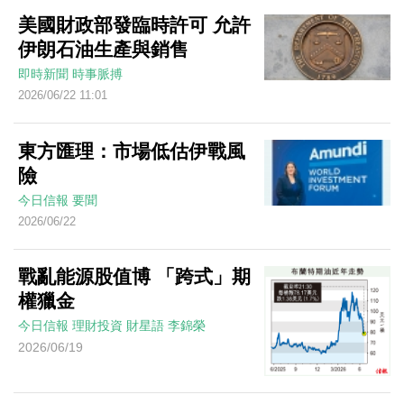
美國財政部發臨時許可 允許
伊朗石油生產與銷售
即時新聞
時事脈搏
2026/06/22 11:01
東方匯理：市場低估伊戰風
險
今日信報
要聞
2026/06/22
戰亂能源股值博 「跨式」期
權獵金
今日信報
理財投資
財星語
李錦榮
2026/06/19