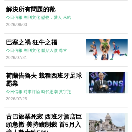
解決所有問題的靴
今日信報
副刊文化
戀物．愛人
米哈
2026/08/03
巴塞之禍 狂牛之福
今日信報
副刊文化
體貼入微
尊古
2026/07/31
荷蘭告魯夫 栽種西班牙足球
霸業
今日信報
時事評論
時代思潮
黃宇翔
2026/07/25
古巴旅業死寂 西班牙酒店巨
頭急撤 美持續制裁 首5月入