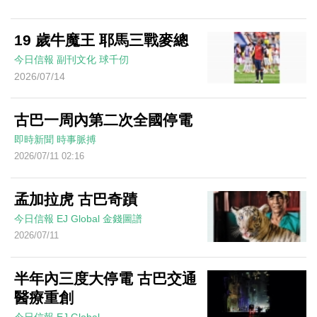
19 歲牛魔王 耶馬三戰麥總
今日信報
副刊文化
球千仞
2026/07/14
古巴一周內第二次全國停電
即時新聞
時事脈搏
2026/07/11 02:16
孟加拉虎 古巴奇蹟
今日信報
EJ Global
金錢圖譜
2026/07/11
半年內三度大停電 古巴交通
醫療重創