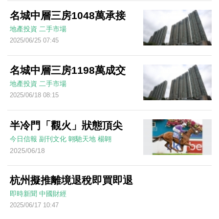
名城中層三房1048萬承接
地產投資
二手市場
2025/06/25 07:45
名城中層三房1198萬成交
地產投資
二手市場
2025/06/18 08:15
半冷門「觀火」狀態頂尖
今日信報
副刊文化
翺馳天地
楊翺
2025/06/18
杭州擬推離境退稅即買即退
即時新聞
中國財經
2025/06/17 10:47