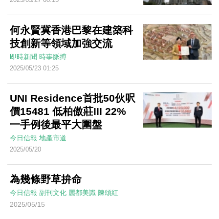
何永賢冀香港巴黎在建築科
技創新等領域加強交流
即時新聞
時事脈搏
2025/05/23 01:25
UNI Residence首批50伙呎
價15481 低柏傲莊III 22%
一手例後最平大圍盤
今日信報
地產市道
2025/05/20
為幾條野草拚命
今日信報
副刊文化
麗都美識
陳頌紅
2025/05/15