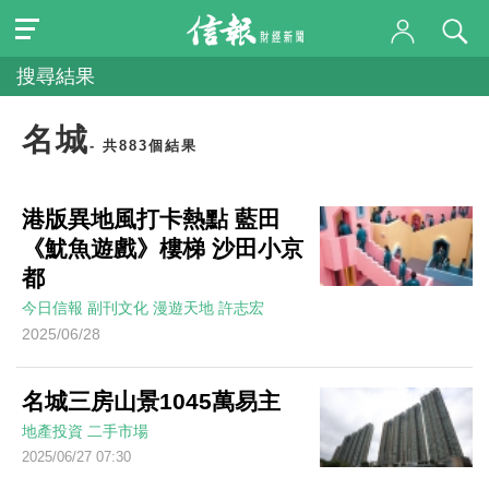
搜尋結果
名城
- 共883個結果
港版異地風打卡熱點 藍田
《魷魚遊戲》樓梯 沙田小京
都
今日信報
副刊文化
漫遊天地
許志宏
2025/06/28
名城三房山景1045萬易主
地產投資
二手市場
2025/06/27 07:30