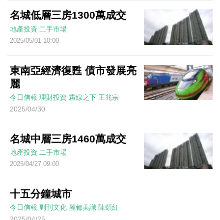
名城低層三房1300萬成交
地產投資
二手市場
2025/05/01 10:00
東南亞經濟復甦 債市發展亮
麗
今日信報
理財投資
霧線之下
王兆宗
2025/04/30
名城中層三房1460萬成交
地產投資
二手市場
2025/04/27 09:00
十五分鐘城市
今日信報
副刊文化
麗都美識
陳頌紅
2025/04/25