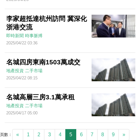
李家超抵達杭州訪問 冀深化
浙港交流
即時新聞
時事脈搏
2025/04/22 03:36
名城四房東南1503萬成交
地產投資
二手市場
2025/04/22 08:15
名城高層三房3.1萬承租
地產投資
二手市場
2025/04/17 05:00
«
1
2
3
4
5
6
7
8
9
»
頁數：