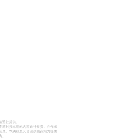
路透社提供。
不應只按本網站內容進行投資。在作出
意見。本網站及其資訊供應商竭力提供
責。