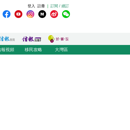
登入
註冊
|
訂閱 / 續訂
信報視頻
移民攻略
大灣區