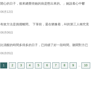
不開心的日子，後來總覺得她的病是憋出來的。」她說着心中鬱
年06月12日
有效方法是挑撥離間。 下筆前，還在猶豫着，AI的第三人稱究竟
年06月06日
醉比清醒的時間多得多的日子，已持續了好一段時間。聽聞對方已
年06月05日
1
2
3
4
5
6
7
8
9
...
10