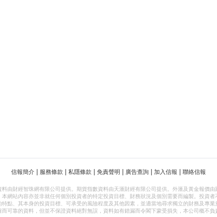
|
|
|
|
|
|
信報簡介
服務條款
私隱條款
免責聲明
廣告查詢
加入信報
聯絡信報
資料由財經智珠網有限公司提供。期貨指數資料由天滙財經有限公司提供。外滙及黃金報價由
，本網站內容亦並非就任何個別投資者的特定投資目標、財務狀況及個別需要而編製。投資者
的特點、其本身的投資目標、可承受的風險程度及其他因素，並適當地尋求獨立的財務及專業
確而可靠的資料，但並不保證資料絕對無誤，資料如有錯漏而令閣下蒙受損失，本公司概不負