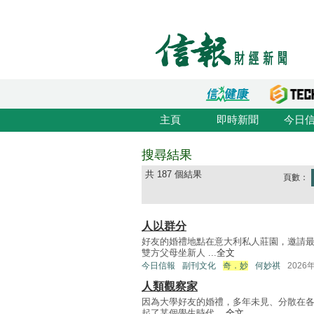
主頁
即時新聞
今日
搜尋結果
共 187 個結果
頁數：
人以群分
好友的婚禮地點在意大利私人莊園，邀請最
雙方父母坐新人 ...
全文
今日信報
副刊文化
奇．妙
何妙祺
2026
人類觀察家
因為大學好友的婚禮，多年未見、分散在
起了某個學生時代 ...
全文