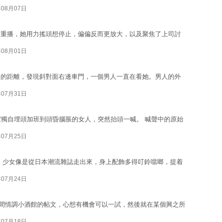
年08月07日
中重播，她用力搖頭想停止，偏偏反而更放大，以及聚焦了上司討
年08月01日
廂的距離，發現斜對面右邊車門，一個男人一直在看她。男人的外
年07月31日
室獨自埋頭加班到頭昏腦脹的女人，突然抬頭一喊。 喊聲中的原始
年07月25日
 少女像是從日本潮流雜誌走出來，身上配飾多得叮鈴噹啷，提着
年07月24日
間情調小酒館的帖文，心想有機會可以一試，然後就在某個興之所
年07月18日