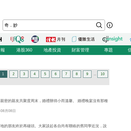
信報
港股360
地產投資
財富管理
專題
1
2
3
4
5
6
7
8
9
...
10
親密的親友共聚度周末，婚禮辦得小而溫馨。 婚禮晚宴沒有那種
年08月08日
各地的朋友終於再碰頭。大家談起各自尚有聯絡的舊同學近況，說