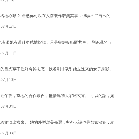
名地心動？ 雖然你可以在人前裝作若無其事，但騙不了自己的
年07月17日
他沒跟她有過什麼感情轇轕，只是曾經短時間共事。 剛認識的時
年07月11日
爍的目光藏不住好奇與忐忑，找着剛才吸引她走進來的女子身影。
年07月10日
近午夜，當地的合作夥伴，盛情邀請大家吃夜宵。 可以的話，她
年07月04日
給她演出機會。 她的外型甜美亮麗，對外人設也是鄰家溫婉，絕
年07月03日