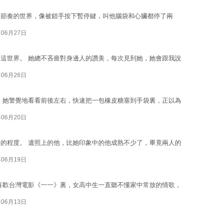
快節奏的世界，像被錯手按下暫停鍵，叫他腦袋和心臟都停了兩
年06月27日
這世界。 她總不吝嗇對身邊人的讚美，每次見到她，她會跟我說
年06月26日
 她警覺地看看前後左右，快速把一包橡皮糖塞到手袋裏，正以為
年06月20日
的程度。 遺照上的他，比她印象中的他成熟不少了，畢竟兩人的
年06月19日
喜歡台灣電影《一一》裏，女高中生一直聽不懂家中常放的情歌，
年06月13日