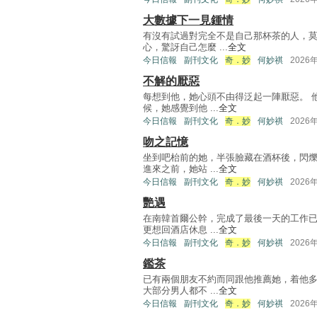
大數據下一見鍾情
有沒有試過對完全不是自己那杯茶的人，莫
心，驚訝自己怎麼 ...
全文
今日信報
副刊文化
奇．妙
何妙祺
2026
不解的厭惡
每想到他，她心頭不由得泛起一陣厭惡。 
候，她感覺到他 ...
全文
今日信報
副刊文化
奇．妙
何妙祺
2026
吻之記憶
坐到吧枱前的她，半張臉藏在酒杯後，閃
進來之前，她站 ...
全文
今日信報
副刊文化
奇．妙
何妙祺
2026
艷遇
在南韓首爾公幹，完成了最後一天的工作已
更想回酒店休息 ...
全文
今日信報
副刊文化
奇．妙
何妙祺
2026
鑑茶
已有兩個朋友不約而同跟他推薦她，着他多
大部分男人都不 ...
全文
今日信報
副刊文化
奇．妙
何妙祺
2026