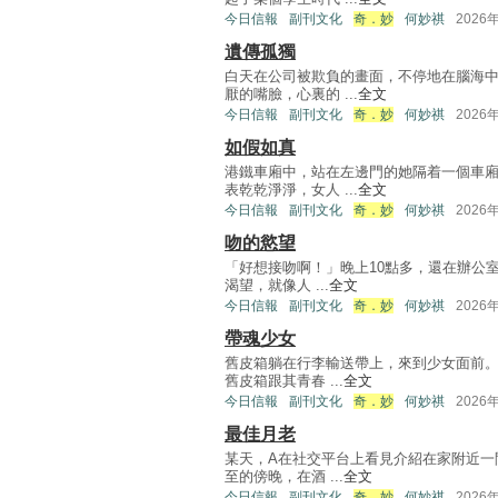
今日信報
副刊文化
奇．妙
何妙祺
2026
遺傳孤獨
白天在公司被欺負的畫面，不停地在腦海
厭的嘴臉，心裏的 ...
全文
今日信報
副刊文化
奇．妙
何妙祺
2026
如假如真
港鐵車廂中，站在左邊門的她隔着一個車
表乾乾淨淨，女人 ...
全文
今日信報
副刊文化
奇．妙
何妙祺
2026
吻的慾望
「好想接吻啊！」晚上10點多，還在辦公
渴望，就像人 ...
全文
今日信報
副刊文化
奇．妙
何妙祺
2026
帶魂少女
舊皮箱躺在行李輸送帶上，來到少女面前。
舊皮箱跟其青春 ...
全文
今日信報
副刊文化
奇．妙
何妙祺
2026
最佳月老
某天，A在社交平台上看見介紹在家附近一
至的傍晚，在酒 ...
全文
今日信報
副刊文化
奇．妙
何妙祺
2026