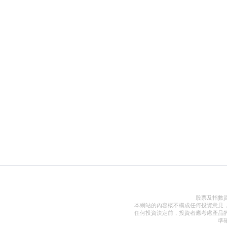
股票及指數
本網站的內容概不構成任何投資意見
任何投資決定前，投資者應考慮產品
準