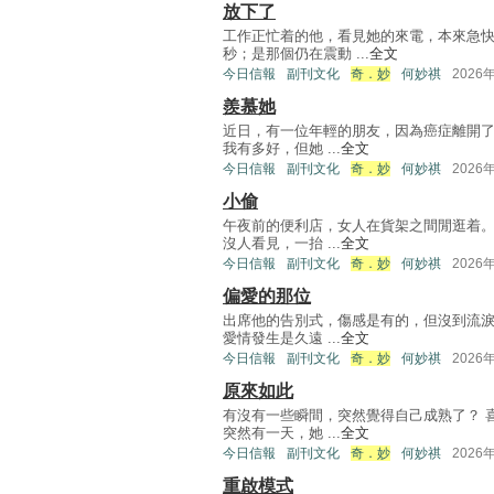
放下了
工作正忙着的他，看見她的來電，本來急
秒；是那個仍在震動 ...
全文
今日信報
副刊文化
奇．妙
何妙祺
2026
羨慕她
近日，有一位年輕的朋友，因為癌症離開了
我有多好，但她 ...
全文
今日信報
副刊文化
奇．妙
何妙祺
2026
小偷
午夜前的便利店，女人在貨架之間閒逛着。
沒人看見，一抬 ...
全文
今日信報
副刊文化
奇．妙
何妙祺
2026
偏愛的那位
出席他的告別式，傷感是有的，但沒到流淚
愛情發生是久遠 ...
全文
今日信報
副刊文化
奇．妙
何妙祺
2026
原來如此
有沒有一些瞬間，突然覺得自己成熟了？ 
突然有一天，她 ...
全文
今日信報
副刊文化
奇．妙
何妙祺
2026
重啟模式