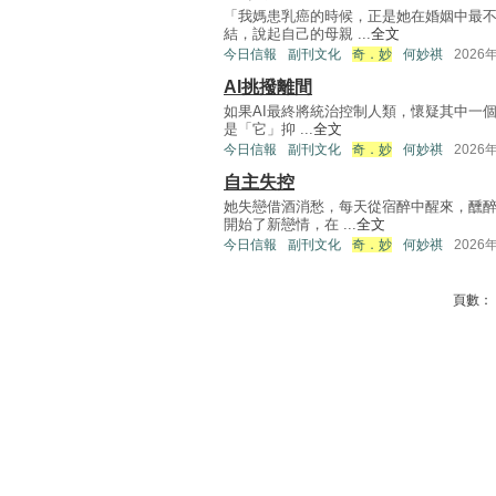
「我媽患乳癌的時候，正是她在婚姻中最
結，說起自己的母親 ...
全文
今日信報
副刊文化
奇．妙
何妙祺
2026
AI挑撥離間
如果AI最終將統治控制人類，懷疑其中一個
是「它」抑 ...
全文
今日信報
副刊文化
奇．妙
何妙祺
2026
自主失控
她失戀借酒消愁，每天從宿醉中醒來，醺
開始了新戀情，在 ...
全文
今日信報
副刊文化
奇．妙
何妙祺
2026
頁數：