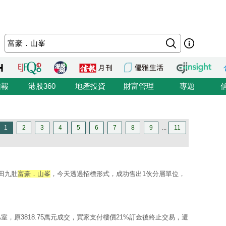
信報
港股360
地產投資
財富管理
專題
1
2
3
4
5
6
7
8
9
...
11
沙田九肚
富豪．山峯
，今天透過招標形式，成功售出1伙分層單位，
A室，原3818.75萬元成交，買家支付樓價21%訂金後終止交易，遭