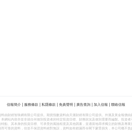
|
|
|
|
|
|
信報簡介
服務條款
私隱條款
免責聲明
廣告查詢
加入信報
聯絡信報
資料由財經智珠網有限公司提供。期貨指數資料由天滙財經有限公司提供。外滙及黃金報價由
，本網站內容亦並非就任何個別投資者的特定投資目標、財務狀況及個別需要而編製。投資者
的特點、其本身的投資目標、可承受的風險程度及其他因素，並適當地尋求獨立的財務及專業
確而可靠的資料，但並不保證資料絕對無誤，資料如有錯漏而令閣下蒙受損失，本公司概不負