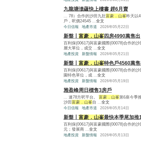
九龍塘滶蘊快上樓書 趕6月賣
... 78）合作的沙田九肚
富豪．山峯
昨天以4
戶，呎價24545 ...
全文
今日信報
地產市道
2026年05月22日
新盤丨
富豪．山峯
四房4990萬售出
百利保(00617)與富豪國際(00078)合作的
層大單位，成交 ...
全文
地產投資
新盤情報
2026年05月21日
新盤丨
富豪．山峯
特色戶4560萬
百利保(00617)與富豪國際(00078)合作的
園特色單位，成 ...
全文
地產投資
新盤情報
2026年05月19日
雅盈峰周日標售3房戶
... 連78方呎平台。
富豪．山峯
第6座今季推
沙田
富豪．山峯
自 ...
全文
今日信報
地產市道
2026年05月14日
新盤丨
富豪．山峯
最快本季尾加推1
百利保(00617)與富豪國際(00078)合作的
元；發展商 ...
全文
地產投資
新盤情報
2026年05月13日