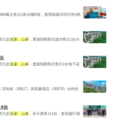
990萬元售出1座10樓B室，實用面積2033方呎4房
沙田九肚
富豪．山峯
，透過招標形式成功售出1伙分
售出
沙田九肚
富豪．山峯
，透過招標形式售出1伙地下花
 百利保（00617）與富豪酒店（00078）合作的
9伙
沙田九肚
富豪．山峯
，至今累售111伙，套現逾57億