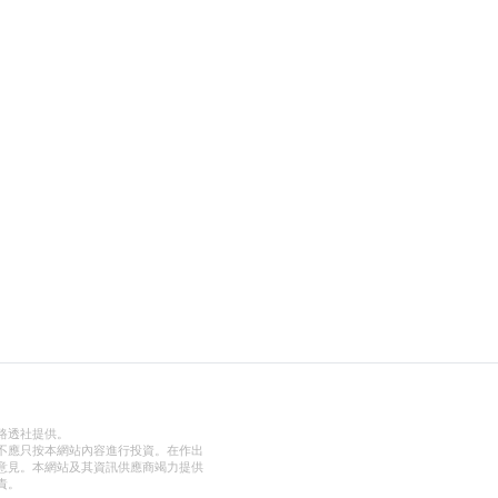
路透社提供。
不應只按本網站內容進行投資。在作出
意見。本網站及其資訊供應商竭力提供
責。