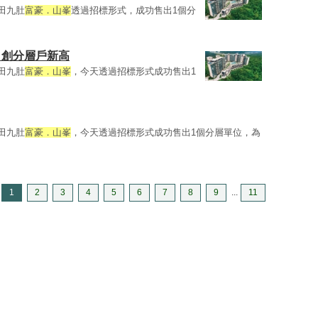
沙田九肚
富豪．山峯
透過招標形式，成功售出1個分
出 創分層戶新高
沙田九肚
富豪．山峯
，今天透過招標形式成功售出1
沙田九肚
富豪．山峯
，今天透過招標形式成功售出1個分層單位，為
1
2
3
4
5
6
7
8
9
...
11