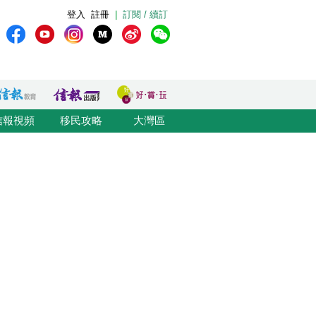
登入
註冊
|
訂閱 / 續訂
信報視頻
移民攻略
大灣區