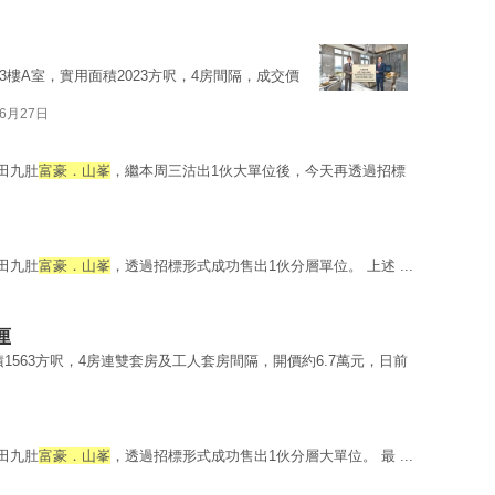
3樓A室，實用面積2023方呎，4房間隔，成交價
06月27日
沙田九肚
富豪．山峯
，繼本周三沽出1伙大單位後，今天再透過招標
沙田九肚
富豪．山峯
，透過招標形式成功售出1伙分層單位。 上述 ...
厘
1563方呎，4房連雙套房及工人套房間隔，開價約6.7萬元，日前
沙田九肚
富豪．山峯
，透過招標形式成功售出1伙分層大單位。 最 ...