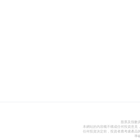
股票及指數
本網站的內容概不構成任何投資意見
任何投資決定前，投資者應考慮產品
準