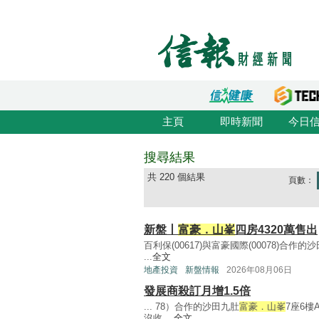
主頁
即時新聞
今日
搜尋結果
共 220 個結果
頁數：
新盤丨
富豪．山峯
四房4320萬售出
百利保(00617)與富豪國際(00078)合作的
...
全文
地產投資
新盤情報
2026年08月06日
發展商殺訂月增1.5倍
... 78）合作的沙田九肚
富豪．山峯
7座6樓
沒收 ...
全文