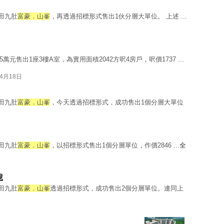
沙田九肚
富豪．山峯
，再透過招標形式售出1伙分層大單位。 上述 ...
.5萬元售出1座3樓A室，為實用面積2042方呎4房戶，呎價1737 ...
04月18日
沙田九肚
富豪．山峯
，今天透過招標形式，成功售出1個分層大單位
沙田九肚
富豪．山峯
，以招標形式售出1個分層單位，作價2846 ...
全
億
沙田九肚
富豪．山峯
透過招標形式，成功售出2個分層單位。連同上