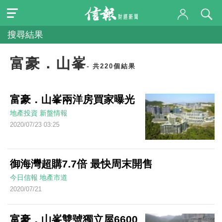
搜尋結果
富豪．山峯
- 共220個結果
富豪．山峯兩洋房買家曝光
地產投資
新盤情報
2020/07/23 03:25
御海灣超購7.7倍 最快周末開售
今日信報
地產市道
2020/07/21
富豪．山峯雙號獨立屋6600