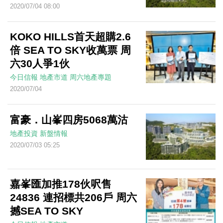
2020/07/04 08:00
KOKO HILLS首天超購2.6
倍 SEA TO SKY收萬票 周
六30人爭1伙
今日信報
地產市道
周六地產專題
2020/07/04
富豪．山峯四房5068萬沽
地產投資
新盤情報
2020/07/03 05:25
嘉峯匯加推178伙呎售
24836 連招標共206戶 周六
撼SEA TO SKY