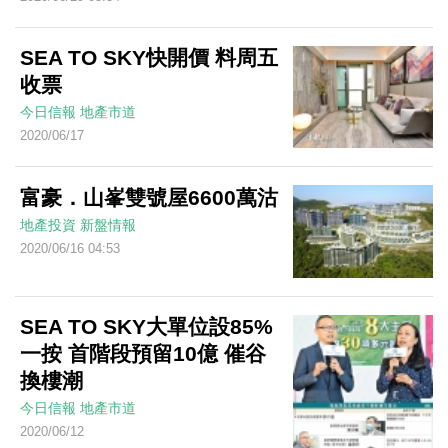
SEA TO SKY快開價 料周五
收票
今日信報
地產市道
2020/06/17
富豪．山峯雙號屋6600萬沽
地產投資
新盤情報
2020/06/16 04:53
SEA TO SKY大單位設85%
一按 首階段預留10億 催谷
換樓潮
今日信報
地產市道
2020/06/12