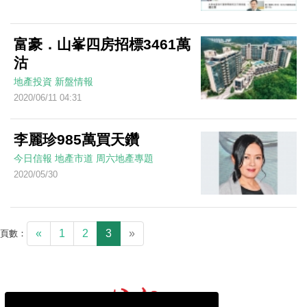
富豪．山峯四房招標3461萬
沽
地產投資
新盤情報
2020/06/11 04:31
李麗珍985萬買天鑽
今日信報
地產市道
周六地產專題
2020/05/30
«
1
2
3
»
頁數：