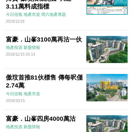
3.11萬料成指標
今日信報
地產市道
周六地產專題
2019/11/16
富豪．山峯3100萬再沽一伙
地產投資
新盤情報
2019/11/15 03:14
傲玟首推81伙標售 傳每呎僅
2.74萬
今日信報
地產市道
2019/10/15
富豪．山峯四房4000萬沽
地產投資
新盤情報