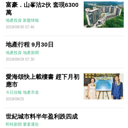
富豪．山峯沽2伙 套現6300
萬
地產投資
新盤情報
2019/09/30 07:46
地產行程 9月30日
地產投資
地產新聞
2019/09/29 07:30
愛海頌快上載樓書 趕下月初
應市
今日信報
地產市道
2019/09/25
世紀城市料半年盈利跌四成
即時新聞
重要通告