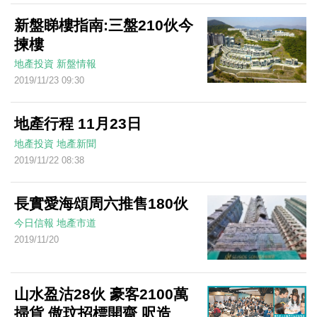
新盤睇樓指南:三盤210伙今
揀樓
地產投資
新盤情報
2019/11/23 09:30
地產行程 11月23日
地產投資
地產新聞
2019/11/22 08:38
長實愛海頌周六推售180伙
今日信報
地產市道
2019/11/20
山水盈沽28伙 豪客2100萬
掃貨 傲玟招標開齋 呎造