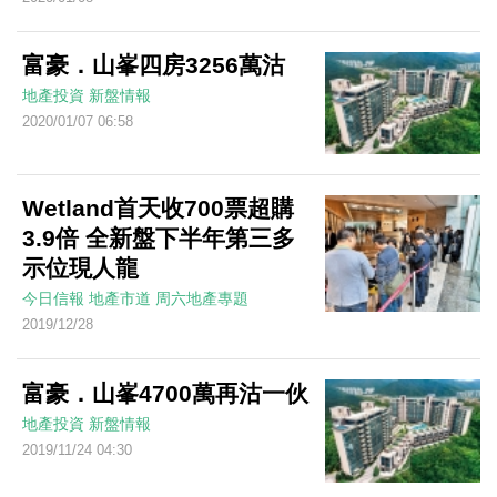
富豪．山峯四房3256萬沽
地產投資
新盤情報
2020/01/07 06:58
Wetland首天收700票超購
3.9倍 全新盤下半年第三多
示位現人龍
今日信報
地產市道
周六地產專題
2019/12/28
富豪．山峯4700萬再沽一伙
地產投資
新盤情報
2019/11/24 04:30