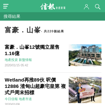
搜尋結果
富豪．山峯
- 共220個結果
富豪．山峯12號獨立屋售
1.16億
地產投資
新盤情報
2020/01/15 05:42
Wetland再推89伙 呎價
12886 渣甸山超豪宅皇第 複
式戶周末招標
今日信報
地產市道
2020/01/08