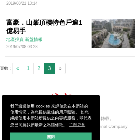
2019/08/21 10:14
富豪．山峯頂樓特色戶逾1
億易手
地產投資
新盤情報
2019/07/08 03:28
«
1
2
3
»
頁數：
我們透過使用 cookies 來評估您在本網站的
使用情況，為您提供最佳的用戶體驗。 如您
繼續使用本網站所提供之內容或服務，即代表
信報財經新聞有限公司版權所有，不得轉載。
您已同意我們最新之私隱條款。
了解更多
Copyright © 2026 Hong Kong Economic Journal Company
Limited. All rights reserved.
關閉