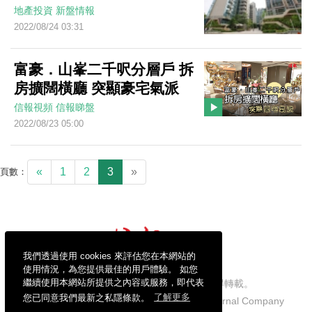
地產投資
新盤情報
2022/08/24 03:31
富豪．山峯二千呎分層戶 拆
房擴闊橫廳 突顯豪宅氣派
信報視頻
信報睇盤
2022/08/23 05:00
«
1
2
3
»
頁數：
我們透過使用 cookies 來評估您在本網站的
使用情況，為您提供最佳的用戶體驗。 如您
繼續使用本網站所提供之內容或服務，即代表
信報財經新聞有限公司版權所有，不得轉載。
您已同意我們最新之私隱條款。
了解更多
Copyright © 2026 Hong Kong Economic Journal Company