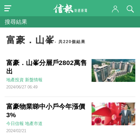
搜尋結果
富豪．山峯
- 共220個結果
富豪．山峯分層戶2802萬售
出
地產投資
新盤情報
2024/06/27 06:49
富豪物業睇中小戶今年漲價
3%
今日信報
地產市道
2024/02/21