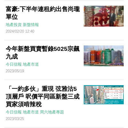
富豪:下半年連租約出售尚瓏
單位
地產投資
新盤情報
2024/02/20 12:40
今年新盤買賣暫錄5025宗飆
九成
今日信報
地產市道
2023/05/19
「一約多伙」重現 弦雅沽5
頂層戶 呎價平同區新盤三成
買家須啃辣稅
今日信報
地產市道
周六地產專題
2023/03/25