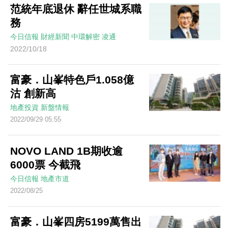
范統年底退休 辭任世城系職
務
今日信報
財經新聞
中環解密
凌通
2022/10/18
富豪．山峯特色戶1.058億
沽 創新高
地產投資
新盤情報
2022/09/29 05:55
NOVO LAND 1B期收逾
6000票 今截飛
今日信報
地產市道
2022/08/25
富豪．山峯四房5199萬售出