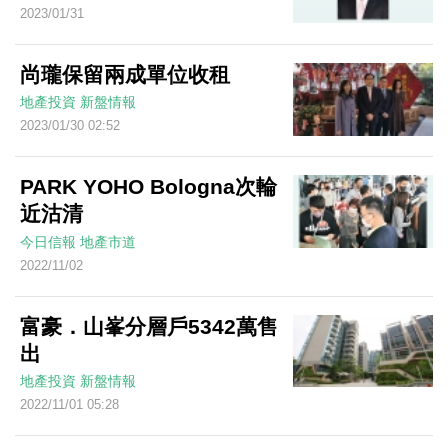
2023/01/31
尚瓏保留兩成單位收租
地產投資
新盤情報
2023/01/30 02:52
PARK YOHO Bologna次輪
近沽清
今日信報
地產市道
2022/11/02
富豪．山峯分層戶5342萬售
出
地產投資
新盤情報
2022/11/01 05:28