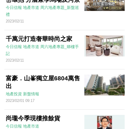
今日信報
地產市道
周六地產專題_新盤巡
禮
2023/02/11
千萬元打造奢華時尚之家
今日信報
地產市道
周六地產專題_睇樓手
記
2023/02/11
富豪．山峯獨立屋6804萬售
出
地產投資
新盤情報
2023/02/01 09:17
尚瓏今季現樓推餘貨
今日信報
地產市道