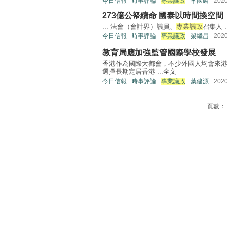
今日信報
時事評論
專業議政
李國麟
202
273億公帑續命 國泰以時間換空間
... 法會（會計界）議員、
專業議政
召集人 ..
今日信報
時事評論
專業議政
梁繼昌
202
教育局應加強監管國際學校發展
香港作為國際大都會，不少外國人均會來
選擇長期定居香港 ...
全文
今日信報
時事評論
專業議政
葉建源
202
頁數：