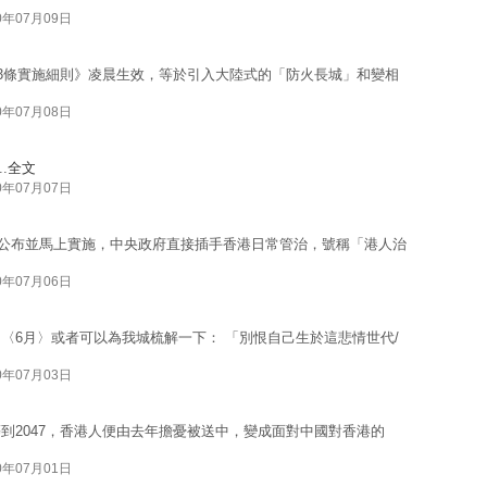
0年07月09日
43條實施細則》凌晨生效，等於引入大陸式的「防火長城」和變相
0年07月08日
.
全文
0年07月07日
法》公布並馬上實施，中央政府直接插手香港日常管治，號稱「港人治
0年07月06日
〈6月〉或者可以為我城梳解一下： 「別恨自己生於這悲情世代/
0年07月03日
到2047，香港人便由去年擔憂被送中，變成面對中國對香港的
0年07月01日