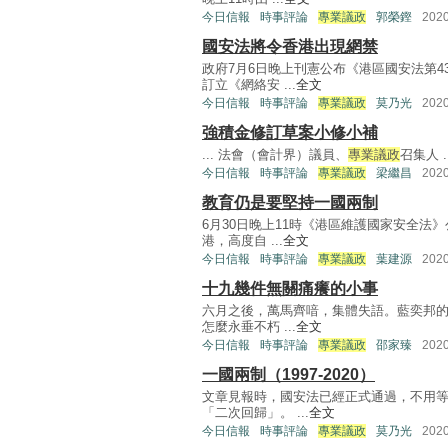
今日信報
時事評論
專業議政
郭榮鏗
202
國安法將令香港出現網禁
政府7月6日晚上刊憲公布《港區國安法第
訂立《網絡安 ...
全文
今日信報
時事評論
專業議政
莫乃光
202
強積金修訂草案小修小補
... 法會（會計界）議員、
專業議政
召集人 ..
今日信報
時事評論
專業議政
梁繼昌
202
教育仍是要堅持一國兩制
6月30日晚上11時《港區維護國家安全
港，高度自 ...
全文
今日信報
時事評論
專業議政
葉建源
202
十九幾件無關痛癢的小事
六月之後，萬馬齊喑，集體失語。藍奕邦的
怎麼永垂不朽 ...
全文
今日信報
時事評論
專業議政
邵家臻
202
一國兩制（1997-2020）
文章見報時，國安法已經正式通過，不用等
「二次回歸」。 ...
全文
今日信報
時事評論
專業議政
莫乃光
202