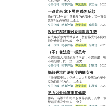
近批出數 ...
全文
今日信報
時事評論
專業議政
莫乃光
202
一路走來 寫下歷史 義無反顧
擔任了16年衞生服務界的代議士，我一直
業界利益等範疇 ...
全文
今日信報
時事評論
專業議政
李國麟
202
政治打壓將摧毀香港教育生態
自去年反修例運動以來，教育界受到不同
把社會動亂歸咎教 ...
全文
今日信報
時事評論
專業議政
葉建源
202
（不）像法官一樣思考
不需要進入具體的案情內容，不需要跟「
不着頭腦，問「法 ...
全文
今日信報
時事評論
專業議政
邵家臻
202
搗毀香港司法制度的國安法
「港版國安法」仍然由人大常委黑箱作業
立法原則和方向。 ...
全文
今日信報
時事評論
專業議政
郭榮鏗
202
悉力以赴維護學童健康
作為一名護士和衞生服務界議員，其中一
想起長者及中年人 ...
全文