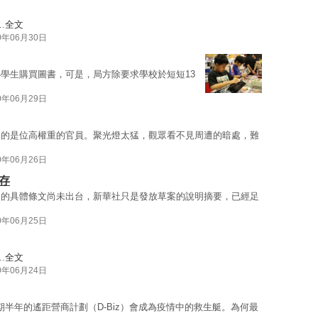
.
全文
0年06月30日
學生購買圖書，可是，局方除要求學校於短短13
0年06月29日
間的是位高權重的官員。聚光燈太猛，觀眾看不見周遭的暗處，難
0年06月26日
存
」的具體條文尚未出台，新華社只是發放草案的說明摘要，已經足
0年06月25日
.
全文
0年06月24日
期半年的遙距營商計劃（D-Biz）會成為疫情中的救生艇。為何最