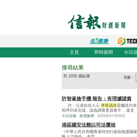
主頁
即時新聞
今日
搜尋結果
共 1035 個結果
頁數：
許智峯搶手機 報告：有理據譴責
... 許：公道自在人心
專業議政
梁繼昌代表
程序仍未完成，認為調查委員會不 ...
全文
今日信報
政壇脈搏
2020年07月09日
港區國安法難以司法覆核
《中華人民共和國香港特別行政區維護國家
晚上11時由 ...
全文