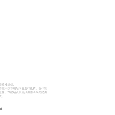
路透社提供。
不應只按本網站內容進行投資。在作出
意見。本網站及其資訊供應商竭力提供
責。
d.