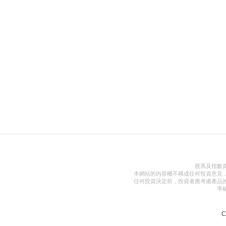
股票及指數
本網站的內容概不構成任何投資意見
任何投資決定前，投資者應考慮產品
準
C