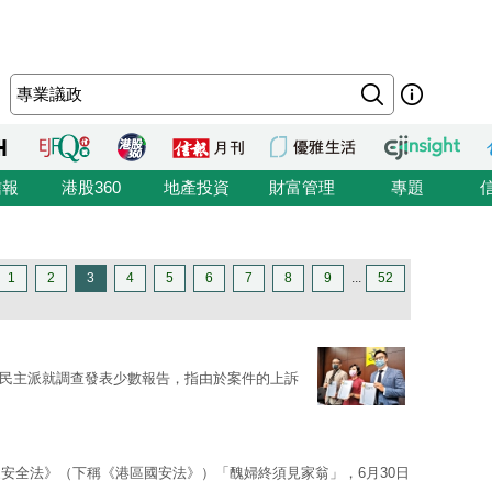
信報
港股360
地產投資
財富管理
專題
1
2
3
4
5
6
7
8
9
...
52
民主派就調查發表少數報告，指由於案件的上訴
安全法》（下稱《港區國安法》）「醜婦終須見家翁」，6月30日