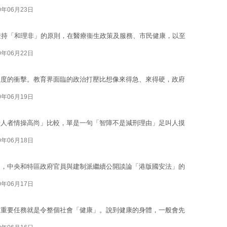
0年06月23日
秉持「和理非」的原則，在醫療衞生政策及服務、市民健康，以至
0年06月22日
程度的衝擊。教育界面臨的政治打壓比想像來得急、來得硬，政府
0年06月19日
斬人者情操高尚」比較，單是一句「智障不是減刑理由」足叫人摸
0年06月18日
中，中央和特區政府官員與建制派繼續公開談論「港版國安法」的
0年06月17日
個重要任務就是令整個社會「健康」。說到健康的身體，一般會先