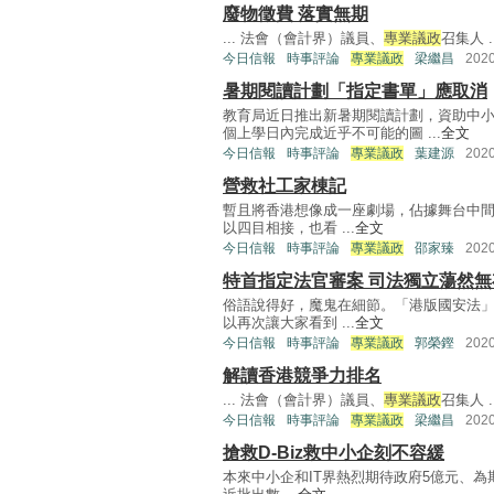
廢物徵費 落實無期
... 法會（會計界）議員、
專業議政
召集人 ..
今日信報
時事評論
專業議政
梁繼昌
202
暑期閱讀計劃「指定書單」應取消
教育局近日推出新暑期閱讀計劃，資助中小
個上學日內完成近乎不可能的圖 ...
全文
今日信報
時事評論
專業議政
葉建源
202
營救社工家棟記
暫且將香港想像成一座劇場，佔據舞台中
以四目相接，也看 ...
全文
今日信報
時事評論
專業議政
邵家臻
202
特首指定法官審案 司法獨立蕩然無
俗語說得好，魔鬼在細節。「港版國安法
以再次讓大家看到 ...
全文
今日信報
時事評論
專業議政
郭榮鏗
202
解讀香港競爭力排名
... 法會（會計界）議員、
專業議政
召集人 ..
今日信報
時事評論
專業議政
梁繼昌
202
搶救D-Biz救中小企刻不容緩
本來中小企和IT界熱烈期待政府5億元、為