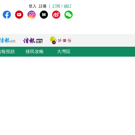
登入
註冊
|
訂閱 / 續訂
信報視頻
移民攻略
大灣區