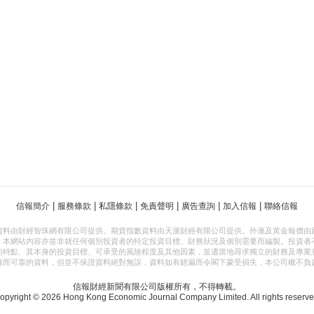
|
|
|
|
|
|
信報簡介
服務條款
私隱條款
免責聲明
廣告查詢
加入信報
聯絡信報
資料由財經智珠網有限公司提供。期貨指數資料由天滙財經有限公司提供。外滙及黃金報價由
，本網站內容亦並非就任何個別投資者的特定投資目標、財務狀況及個別需要而編製。投資者
的特點、其本身的投資目標、可承受的風險程度及其他因素，並適當地尋求獨立的財務及專業
確而可靠的資料，但並不保證資料絕對無誤，資料如有錯漏而令閣下蒙受損失，本公司概不負
信報財經新聞有限公司版權所有，不得轉載。
opyright © 2026 Hong Kong Economic Journal Company Limited. All rights reserve