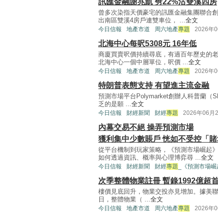
訊匯金融謝兆凱 劈22%沽雙溪四房
曾多次染指天價豪宅的訊匯金融集團聯合創
出南區雙溪4房戶連雙車位， ...
全文
今日信報
地產市道
周六地產
專題
2026年
北海中心每呎5308元 16年低
商廈買賣呎價持續尋底，有過百年歷史的老
北海中心一個中層單位，呎價 ...
全文
今日信報
地產市道
周六地產
專題
2026年
特朗普表態支持 有望進主流金融
預測市場平台Polymarket創辦人科普蘭（S
乏的是願 ...
全文
今日信報
財經新聞
財經
專題
2026年06月
內幕交易不絕 操弄預測市場
獲利集中少數賬戶 恍如不受控「賭
從平台機制到玩家策略，《預測市場崛起
如何透過資訊、概率與心理博弈尋 ...
全文
今日信報
財經新聞
財經
專題
_《預測市場崛
次季整體物業註冊 暫錄1992億超
樓價見底回升，物業交投亦見增加。據美聯
日，整體物業（ ...
全文
今日信報
地產市道
周六地產
專題
2026年