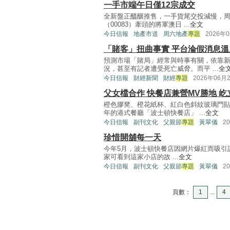
一手市端午日僅12宗成交
全新盤正醞釀推售，一手貨尾交投減慢，周
（00083）牽頭的將軍澳日 ...
全文
今日信報
地產市道
周六地產
專題
2026年
「賭客」扭曲事實 平台淪假消息溫
預測市場「賭局」經常與時事有關，依靠
況，甚至有記者遭受死亡威脅。而平 ...
全
今日信報
財經新聞
財經
專題
2026年06月
父女檔合作 快餐店兼營MV勝地 
橙色膠凳、橙花紙杯、紅白色斜紋玻璃門貼
年的港式餐廳「波士頓快餐店」 ...
全文
今日信報
副刊文化
父親節
專題
黃翠儀
2
珍惜開舖每一天
今年5月，波士頓快餐店因網片爆紅而吸引許
家可看到這家小店的故 ...
全文
今日信報
副刊文化
父親節
專題
黃翠儀
2
頁數：
1
...
4