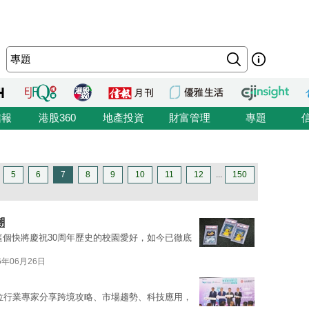
信報
港股360
地產投資
財富管理
專題
5
6
7
8
9
10
11
12
...
150
潮
這個快將慶祝30周年歷史的校園愛好，如今已徹底
6年06月26日
位行業專家分享跨境攻略、市場趨勢、科技應用，