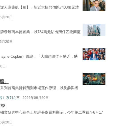
辦人謝兆凱【圖】，新近大幅劈價以7400萬元沽
06月20日
牌發展商本德置業，以784萬元沽出灣仔乙級商廈
06月20日
hayne Coplan）曾說：「大膽想法從不缺乏，缺
20日
場」
》系列首兩集拆解預測市場運作原理，以及參與者
起》系列之三
2026年06月20日
首季
物業研究中心綜合土地註冊處資料顯示，今年第二季截至6月17
06月20日