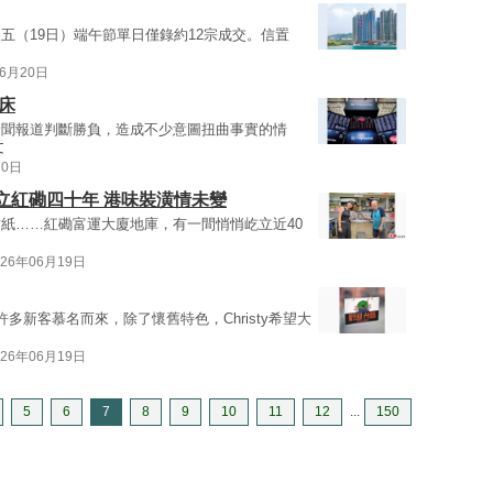
五（19日）端午節單日僅錄約12宗成交。信置
06月20日
床
新聞報道判斷勝負，造成不少意圖扭曲事實的情
文
20日
屹立紅磡四十年 港味裝潢情未變
紙……紅磡富運大廈地庫，有一間悄悄屹立近40
026年06月19日
多新客慕名而來，除了懷舊特色，Christy希望大
026年06月19日
5
6
7
8
9
10
11
12
...
150