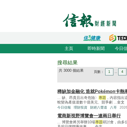
主頁
即時新聞
今日
搜尋結果
共 3000 個結果
頁數：
1
...
4
稀缺加金融化 造就Pokémon卡熱
... 缺、昂貴且出奇危險〉
專題
，內容指出
蛻變為產值達數十億美元、競爭劇 ...
全文
今日信報
理財投資
財經八聲道
八哥
202
電商新視野博覽會一連兩日舉行
... 博覽會將另舉辦10場
專題
研討會，由多
及IP品牌聯乘故事。 ...
全文