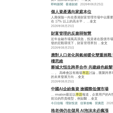
即時新聞
香港財經
2026年06月25日
個人資產邁向家庭本位
人壽保險一向在香港財富管理市場中佔重要
在 17% 以上的高水平， ...
全文
2026年06月25日
財富管理的反脆弱智慧
近年金融市場風高浪急，投資者在股債市
發的宏觀環境下，財富管理界別 ...
全文
2026年06月25日
應對人口老化與氣候暖化雙重挑戰 
樓思維
夥城大恒生跨界合作 共建綠色銀髮
... 。 高峰會設有兩場
專題
討論，匯聚跨界
的未來發展方向 ...
全文
2026年06月25日
中國AI企紛集資 搶國際低價市場
... rmation最近以
專題
報道，企業用戶的A
前沿的昂貴模型，例如醫 ...
全文
今日信報
理財投資
信筆攻略
習廣思
202
格老倘仍在儲局 AI泡沫未必瘋漲