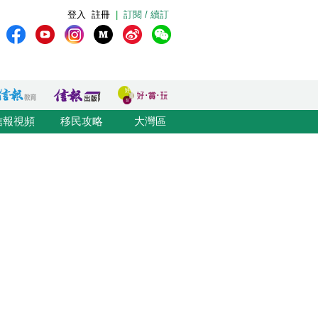
登入
註冊
|
訂閱 / 續訂
信報視頻
移民攻略
大灣區