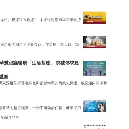
席位。根據官方數據1，本港保險滲透率長年維持
場與息率周期之間疲於奔命。在這種「黑天鵝」頻
華懋倡議發展「生活基建」 突破傳統建
藍圖
專家深度剖析香港綠色與銀髮轉型的商業化機遇，以及邁向碳中和
I預算轉向精打細算，一些不複雜的任務，毋須採用
6年06月25日