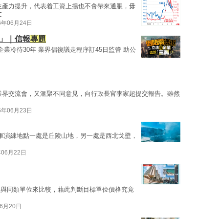
生產力提升，代表着工資上揚也不會帶來通脹，毋
文
6年06月24日
贏」｜信報
專題
業冷待30年 業界倡復議走程序訂45日監管 助公
業界交流會，又滙聚不同意見，向行政長官李家超提交報告。雖然
6年06月23日
軍演練地點一處是丘陵山地，另一處是西北戈壁，
年06月22日
位與同類單位來比較，藉此判斷目標單位價格究竟
06月20日