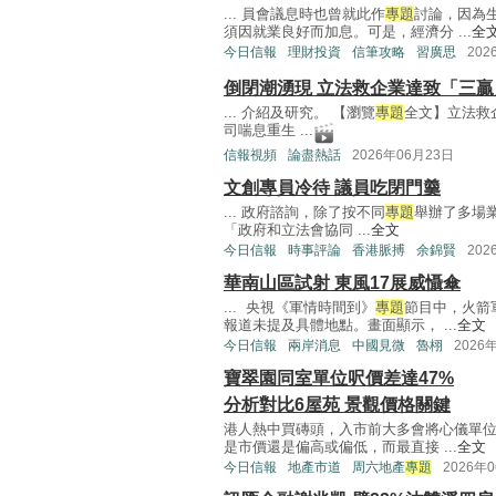
... 員會議息時也曾就此作
專題
討論，因為
須因就業良好而加息。可是，經濟分 ...
全
今日信報
理財投資
信筆攻略
習廣思
202
倒閉潮湧現 立法救企業達致「三
... 介紹及研究。 【瀏覽
專題
全文】立法救企
司喘息重生 ...
信報視頻
論盡熱話
2026年06月23日
文創專員冷待 議員吃閉門羹
... 政府諮詢，除了按不同
專題
舉辦了多場
「政府和立法會協同 ...
全文
今日信報
時事評論
香港脈搏
余錦賢
202
華南山區試射 東風17展威懾傘
... 央視《軍情時間到》
專題
節目中，火箭
報道未提及具體地點。畫面顯示， ...
全文
今日信報
兩岸消息
中國見微
魯栩
2026
寶翠園同室單位呎價差達47%
分析對比6屋苑 景觀價格關鍵
港人熱中買磚頭，入市前大多會將心儀單
是市價還是偏高或偏低，而最直接 ...
全文
今日信報
地產市道
周六地產
專題
2026年