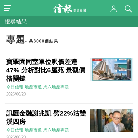
搜尋結果
專題
- 共3000個結果
寶翠園同室單位呎價差達
47% 分析對比6屋苑 景觀價
格關鍵
今日信報
地產市道
周六地產專題
2026/06/20
訊匯金融謝兆凱 劈22%沽雙
溪四房
今日信報
地產市道
周六地產專題
2026/06/20