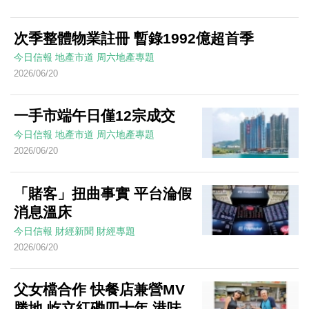
次季整體物業註冊 暫錄1992億超首季
今日信報
地產市道
周六地產專題
2026/06/20
一手市端午日僅12宗成交
今日信報
地產市道
周六地產專題
2026/06/20
「賭客」扭曲事實 平台淪假
消息溫床
今日信報
財經新聞
財經專題
2026/06/20
父女檔合作 快餐店兼營MV
勝地 屹立紅磡四十年 港味