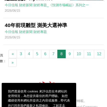
今日信報
財經新聞
財經專題_《預測市場崛起》系列之一
2026/06/15
40年前現雛型 測美大選神準
今日信報
財經新聞
財經專題
2026/06/15
«
3
4
5
6
7
8
9
10
11
12
頁
數：
»
我們透過使用 cookies 來評估您在本網站的
使用情況，為您提供最佳的用戶體驗。 如您
繼續使用本網站所提供之內容或服務，即代表
信報財經新聞有限公司版權所有，不得轉載。
您已同意我們最新之私隱條款。
了解更多
Copyright © 2026 Hong Kong Economic Journal Company