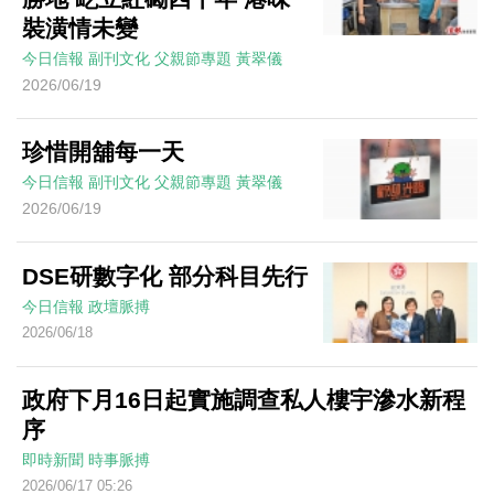
裝潢情未變
今日信報
副刊文化
父親節專題
黃翠儀
2026/06/19
珍惜開舖每一天
今日信報
副刊文化
父親節專題
黃翠儀
2026/06/19
DSE研數字化 部分科目先行
今日信報
政壇脈搏
2026/06/18
政府下月16日起實施調查私人樓宇滲水新程
序
即時新聞
時事脈搏
2026/06/17 05:26