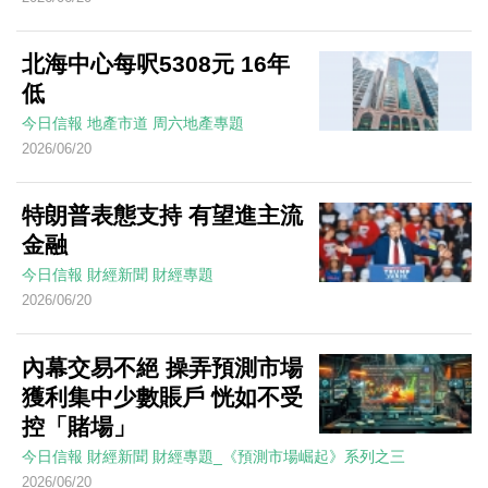
北海中心每呎5308元 16年
低
今日信報
地產市道
周六地產專題
2026/06/20
特朗普表態支持 有望進主流
金融
今日信報
財經新聞
財經專題
2026/06/20
內幕交易不絕 操弄預測市場
獲利集中少數賬戶 恍如不受
控「賭場」
今日信報
財經新聞
財經專題_《預測市場崛起》系列之三
2026/06/20