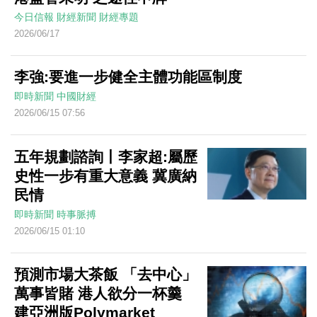
今日信報
財經新聞
財經專題
2026/06/17
李強:要進一步健全主體功能區制度
即時新聞
中國財經
2026/06/15 07:56
五年規劃諮詢丨李家超:屬歷
史性一步有重大意義 冀廣納
民情
即時新聞
時事脈搏
2026/06/15 01:10
預測市場大茶飯 「去中心」
萬事皆賭 港人欲分一杯羹
建亞洲版Polymarket