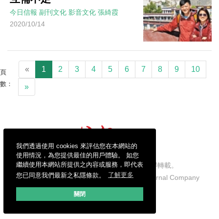
今日信報
副刊文化
影音文化
張綺霞
2020/10/14
«
1
2
3
4
5
6
7
8
9
10
頁
數：
»
我們透過使用 cookies 來評估您在本網站的
使用情況，為您提供最佳的用戶體驗。 如您
繼續使用本網站所提供之內容或服務，即代表
信報財經新聞有限公司版權所有，不得轉載。
您已同意我們最新之私隱條款。
了解更多
Copyright © 2026 Hong Kong Economic Journal Company
Limited. All rights reserved.
關閉