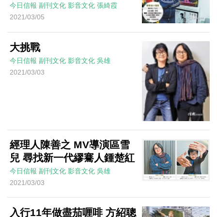
今日信報
副刊文化
影音文化
張綺霞
2021/03/05
大挑戰
今日信報
副刊文化
影音文化
吳雄
2021/03/03
經理人陳善之 MV導演區雪
兒 尋找新一代繆騫人鍾楚紅
今日信報
副刊文化
影音文化
吳雄
2021/03/03
入行11年做盡茄喱啡 方紹聰