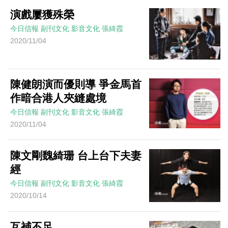
演戲屢獲殊榮
今日信報
副刊文化
影音文化
張綺霞
2020/11/04
陳健朗演而優則導 爭金馬首
作暗合港人夾縫處境
今日信報
副刊文化
影音文化
張綺霞
2020/11/04
陳文剛魏綺珊 台上台下夫妻
經
今日信報
副刊文化
影音文化
張綺霞
2020/10/14
互補不足