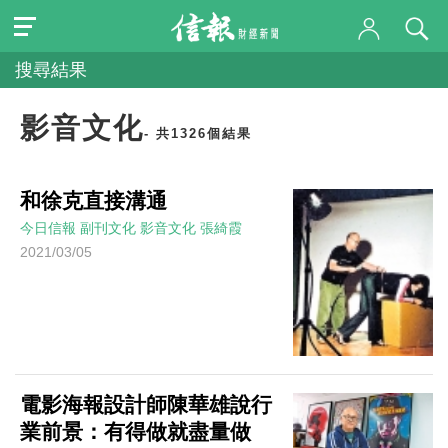
搜尋結果
影音文化
- 共1326個結果
和徐克直接溝通
今日信報
副刊文化
影音文化
張綺霞
2021/03/05
電影海報設計師陳華雄說行
業前景：有得做就盡量做