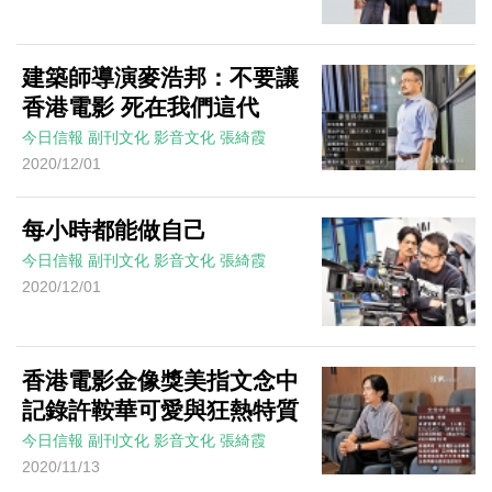
建築師導演麥浩邦：不要讓
香港電影 死在我們這代
今日信報
副刊文化
影音文化
張綺霞
2020/12/01
每小時都能做自己
今日信報
副刊文化
影音文化
張綺霞
2020/12/01
香港電影金像獎美指文念中
記錄許鞍華可愛與狂熱特質
今日信報
副刊文化
影音文化
張綺霞
2020/11/13