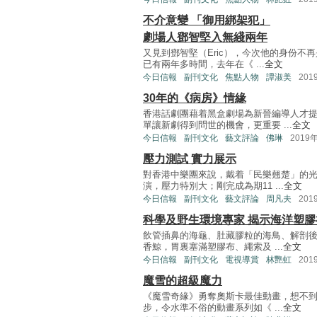
不介意變 「御用綁架犯」
劇場人鄧智堅入無綫兩年
又見到鄧智堅（Eric），今次他的身份不
已有兩年多時間，去年在《 ...
全文
今日信報
副刊文化
焦點人物
譚淑美
201
30年的《病房》情緣
香港話劇團藉着黑盒劇場為新晉編導人才
單讓新劇得到問世的機會，更重要 ...
全文
今日信報
副刊文化
藝文評論
佛琳
2019
壓力測試 實力展示
對香港中樂團來說，戴着「民樂翹楚」的
演，壓力特別大；剛完成為期11 ...
全文
今日信報
副刊文化
藝文評論
周凡夫
201
科學及野生環境專家 揭示海洋塑膠
飲管插鼻的海龜、肚藏膠粒的海鳥、解剖後
香鯨，胃裏塞滿塑膠布、繩索及 ...
全文
今日信報
副刊文化
電視導賞
林艷虹
201
魔雪的超級魔力
《魔雪奇緣》勇奪奧斯卡最佳動畫，想不到
步，令水準不俗的動畫系列如《 ...
全文