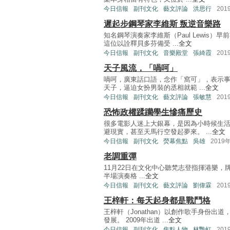
今日信報
副刊文化
藝文評論
洪思行
201
遲起步鋼琴家李維斯 叛逆音樂路
知名鋼琴演奏家李維斯（Paul Lewis
這位以詮釋貝多芬備受 ...
全文
今日信報
副刊文化
音樂殿堂
張綺霞
201
天子風流，「喎呵」
喎呵，廣東話口語，念作「窩可」，表示事
天子，逼迫女扮男裝的丞相就範 ...
全文
今日信報
副刊文化
藝文評論
張敏慧
201
恐怖政權蹂躪學生慘痛歷史
很多電影人迷上大銀幕，是因為小時候生
避現實，甚至天馬行空發起夢來。 ...
全文
今日信報
副刊文化
熒幕焦點
吳雄
2019
老調重彈
11月22日在文化中心聽梵志登指揮港樂，牌頭是
半場演奏格 ...
全文
今日信報
副刊文化
藝文評論
劉偉霖
201
王梓軒：每天起身都是戰鬥格
王梓軒（Jonathan）以創作歌手身份
發展。 2009年出道 ...
全文
今日信報
副刊文化
焦點人物
林艷虹
201