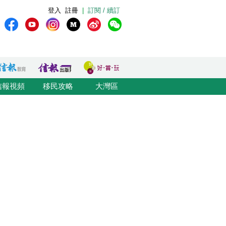
登入
註冊
|
訂閱 / 續訂
信報視頻
移民攻略
大灣區