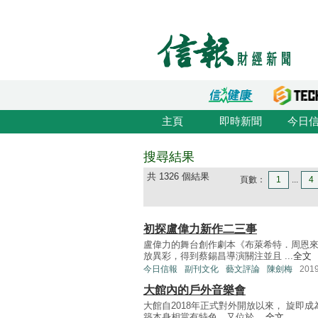
主頁
即時新聞
今日
搜尋結果
共 1326 個結果
頁數：
1
...
4
初探盧偉力新作二三事
盧偉力的舞台創作劇本《布萊希特．周恩
放異彩，得到蔡錫昌導演關注並且 ...
全文
今日信報
副刊文化
藝文評論
陳劍梅
201
大館內的戶外音樂會
大館自2018年正式對外開放以來， 旋即
築本身相當有特色，又位於 ...
全文