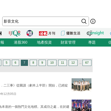
信報
港股360
地產投資
財富管理
專題
5
6
7
8
9
10
11
12
...
67
來．二三事》從圍讀（劇本上半部）開始，已經綻
9年12月05日
成為本港的一個熱門文化地標。其成功之處，在於建