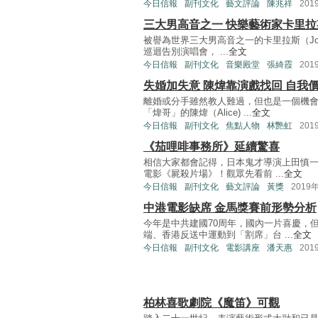
今日信報
副刊文化
藝文評論
陳兆祥
201
三大男高音之一 快樂藝術家卡里拉
被譽為世界三大男高音之一的卡里拉斯（José
巡迴告別演唱會， ...
全文
今日信報
副刊文化
音樂殿堂
張綺霞
201
失婚加失意 陳煒靠演戲找回 自我
離婚或分手雖然教人難過，但也是一個機會
「煒哥」的陳煒（Alice) ...
全文
今日信報
副刊文化
焦點人物
林艷虹
201
《茄哩啡事務所》延續驚喜
相信大家都會記得，日本鬼才導演上田慎一
電影《屍殺片場》！觀眾先看前 ...
全文
今日信報
副刊文化
藝文評論
黃獎
2019
中港電影缺席 金馬獎賽前形勢分析
今年是中共建國70周年，國內一片喜慶，
端、香港反送中運動到「割席」台 ...
全文
今日信報
副刊文化
電影講座
潘天惠
201
柏林喜歌劇院《魔笛》可觀