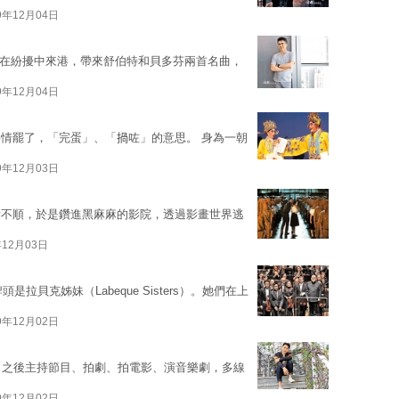
9年12月04日
）早前在紛擾中來港，帶來舒伯特和貝多芬兩首名曲，
9年12月04日
情罷了，「完蛋」、「𢰸咗」的意思。 身為一朝
9年12月03日
活不順，於是鑽進黑麻麻的影院，透過影畫世界逃
年12月03日
拉貝克姊妹（Labeque Sisters）。她們在上
9年12月02日
出道，之後主持節目、拍劇、拍電影、演音樂劇，多線
9年12月02日