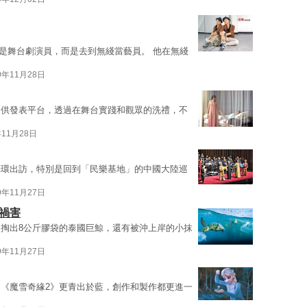
再是舞台劇演員，而是去到無綫當藝員。 他在無綫
9年11月28日
提供發表平台，透過在舞台實踐和觀眾的洗禮，不
年11月28日
光環出訪，特別是回到「民樂基地」的中國大陸巡
9年11月27日
禍害
掏出8公斤膠袋的泰國巨鯨，還有被沖上岸的小抹
9年11月27日
《魔雪奇緣2》更青出於藍，創作和製作都更進一