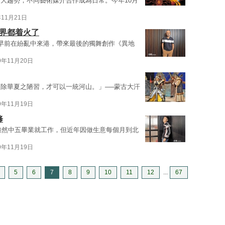
大趨勢，不同藝術媒介合作成為日常。今年10月
年11月21日
世界都着火了
n）早前在紛亂中來港，帶來最後的獨舞創作《異地
9年11月20日
除華夏之陋習，才可以一統河山。」──蒙古大汗
9年11月19日
修
，雖然中五畢業就工作，但近年因做生意每個月到北
9年11月19日
5
6
7
8
9
10
11
12
...
67