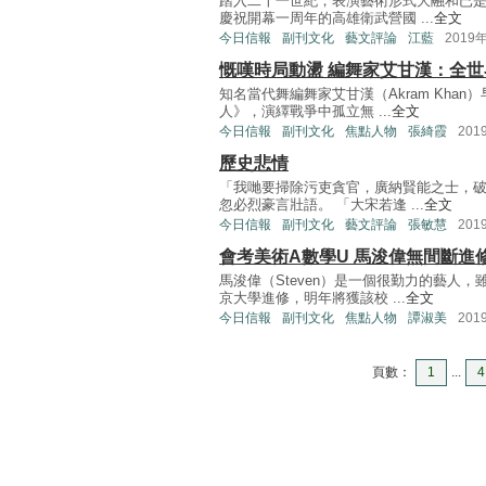
踏入二十一世紀，表演藝術形式大融和已是
慶祝開幕一周年的高雄衛武營國 ...
全文
今日信報
副刊文化
藝文評論
江藍
2019
慨嘆時局動盪 編舞家艾甘漢：全
知名當代舞編舞家艾甘漢（Akram Kha
人》，演繹戰爭中孤立無 ...
全文
今日信報
副刊文化
焦點人物
張綺霞
201
歷史悲情
「我哋要掃除污吏貪官，廣納賢能之士，破
忽必烈豪言壯語。 「大宋若逢 ...
全文
今日信報
副刊文化
藝文評論
張敏慧
201
會考美術A數學U 馬浚偉無間斷進
馬浚偉（Steven）是一個很勤力的藝人
京大學進修，明年將獲該校 ...
全文
今日信報
副刊文化
焦點人物
譚淑美
201
頁數：
1
...
4