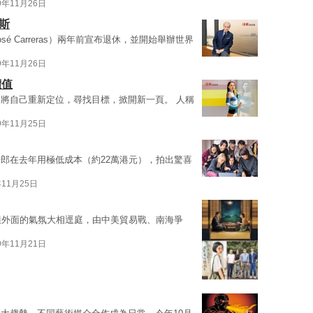
9年11月26日
斯
 Carreras）兩年前宣布退休，並開始舉辦世界
9年11月26日
價值
將自己重新定位，尋找目標，掀開新一頁。 人稱
9年11月25日
郎在去年用極低成本（約22萬港元），拍出驚喜
年11月25日
但外面的氣氛大相逕庭，由中美貿易戰、南海爭
9年11月21日