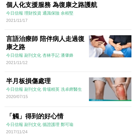
個人化支援服務 為復康之路護航
今日信報
理財投資
通識保險
余栢堅
2021/11/17
言語治療師 陪伴病人走過復
康之路
今日信報
副刊文化
杏林手記
潘肇鋒
2021/11/12
半月板損傷處理
今日信報
副刊文化
骨場精英
冼卓鏗醫生
2020/07/15
「觸」得到的好心情
今日信報
副刊文化
循證護理
鄭可瑜
2017/11/24