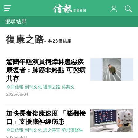
搜尋結果
復康之路
- 共23個結果
驚聞年輕演員柯煒林患惡疾
康復者：肺癌非終點 可與病
共存
今日信報
副刊文化
復康之路
吳樂文
2025/08/04
加快長者復康速度 「腦機接
口」支援腦神經病患
今日信報
副刊文化
思之善言
勞思傑醫生
2025/04/11