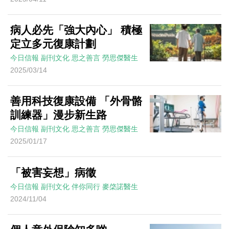
病人必先「強大內心」 積極
定立多元復康計劃
今日信報
副刊文化
思之善言
勞思傑醫生
2025/03/14
善用科技復康設備 「外骨骼
訓練器」漫步新生路
今日信報
副刊文化
思之善言
勞思傑醫生
2025/01/17
「被害妄想」病徵
今日信報
副刊文化
伴你同行
麥棨諾醫生
2024/11/04