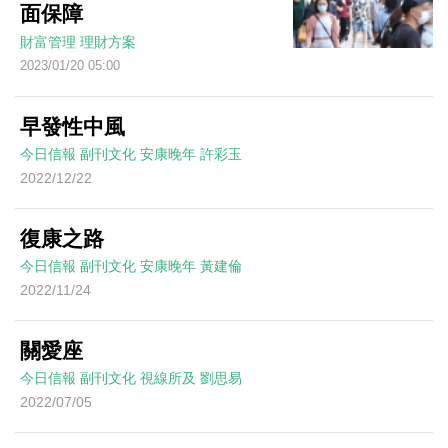
面保障
財富管理
理財方案
2023/01/20 05:00
早發性中風
今日信報
副刊文化
安康晚年
許彩玉
2022/12/22
復康之路
今日信報
副刊文化
安康晚年
黃建倫
2022/11/24
關愛座
今日信報
副刊文化
視線所及
劉思易
2022/07/05