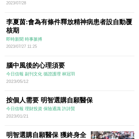
2023/07/28
李夏茵:會為有條件釋放精神病患者設自動覆
核期
即時新聞
時事脈搏
2023/07/27 11:25
腦中風後的心理須要
今日信報
副刊文化
循證護理
林冠羽
2023/05/12
按個人需要 明智選購自願醫保
今日信報
理財投資
保險通識
許詩賢
2023/01/21
明智選購自願醫保 獲終身全