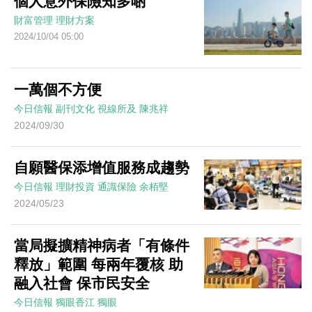
個人意外保險知多啲
財富管理
理財方案
2024/10/04 05:00
一萬個不方便
今日信報
副刊文化
視線所及
陳兆祥
2024/09/30
自願醫保添增值服務成趨勢
今日信報
理財投資
通識保險
余栢堅
2024/05/23
當局擬擴精神病者「有條件
釋放」範圍 每兩年覆核 助
融入社會 保市民安全
今日信報
獨眼香江
獨眼