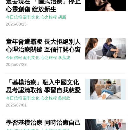
過去現在 「圖式治療」停止
心靈創傷 綻放新生
今日信報
副刊文化
心之旅程
胡新
2025/08/26
童年曾遭霸凌 長大拒絕別人
心理治療關鍵 互信打開心窗
今日信報
副刊文化
心之旅程
李荔波
2025/07/29
「基模治療」融入中國文化
思考認清取捨 學習自我慈愛
今日信報
副刊文化
心之旅程
吳崇欣
2025/07/01
學習基模治療 同時治癒自己