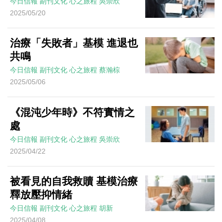
今日信報
副刊文化
心之旅程
吳崇欣
2025/05/20
治療「失敗者」基模 進退也
共鳴
今日信報
副刊文化
心之旅程
蔡瀚棕
2025/05/06
《混沌少年時》不符實情之
處
今日信報
副刊文化
心之旅程
吳崇欣
2025/04/22
被看見的自我救贖 基模治療
釋放壓抑情緒
今日信報
副刊文化
心之旅程
胡新
2025/04/08