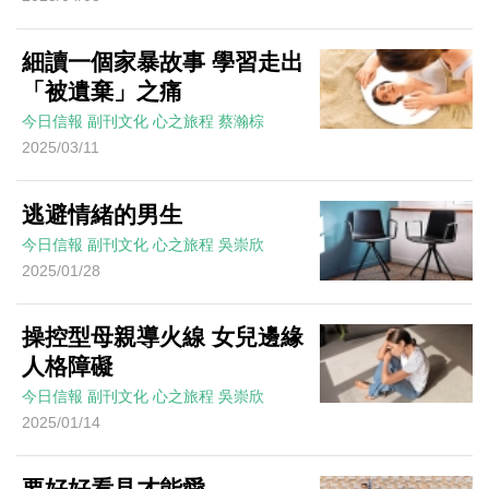
細讀一個家暴故事 學習走出
「被遺棄」之痛
今日信報
副刊文化
心之旅程
蔡瀚棕
2025/03/11
逃避情緒的男生
今日信報
副刊文化
心之旅程
吳崇欣
2025/01/28
操控型母親導火線 女兒邊緣
人格障礙
今日信報
副刊文化
心之旅程
吳崇欣
2025/01/14
要好好看見才能愛