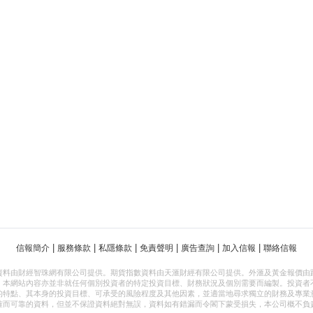
|
|
|
|
|
|
信報簡介
服務條款
私隱條款
免責聲明
廣告查詢
加入信報
聯絡信報
資料由財經智珠網有限公司提供。期貨指數資料由天滙財經有限公司提供。外滙及黃金報價由
，本網站內容亦並非就任何個別投資者的特定投資目標、財務狀況及個別需要而編製。投資者
的特點、其本身的投資目標、可承受的風險程度及其他因素，並適當地尋求獨立的財務及專業
確而可靠的資料，但並不保證資料絕對無誤，資料如有錯漏而令閣下蒙受損失，本公司概不負