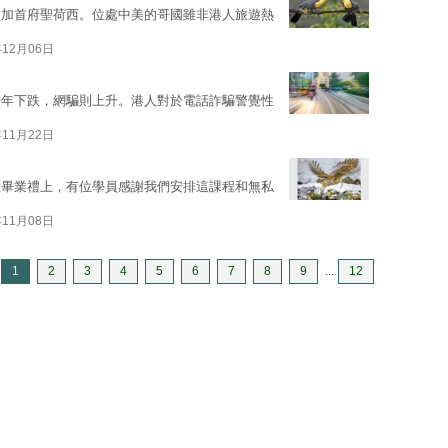
黎加首府聖荷西。位處中美的哥國雖非港人旅遊熱
年12月06日
去年下跌，網騙則上升。港人對於電話詐騙警覺性
年11月22日
程畢業禮上，有位學員感謝我們安排這課程和無私
年11月08日
1
2
3
4
5
6
7
8
9
...
12