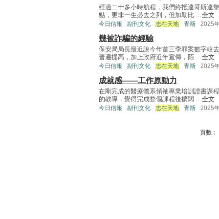
經過二十多小時航程，我們終抵達哥斯達
點，更非一生必去之列，但加勒比 ...
全文
今日信報
副刊文化
志在天地
青斯
2025
幾被詐騙的經驗
保安局局長最近說今年首三季罪案數字較
普遍提高，加上政府近年宣傳，陌 ...
全文
今日信報
副刊文化
志在天地
青斯
2025
成就感——工作原動力
在剛完成的醫療體系領袖專業培訓證書課
的教導，覺得完成整個課程後擴闊 ...
全文
今日信報
副刊文化
志在天地
青斯
2025
頁數：