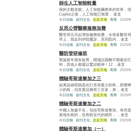
師生人工智能較量
我的主觀意願，人工智能屬將來的世界，
Copilot之後，人工智能已無聲 ...
全文
今日信報
副刊文化
志在天地
青斯
2026
反思公營醫療服務加費
醫管局元旦起增加服務收費，令很多醫管
早上，我走到伊院覆診，見到院內 ...
全文
今日信報
副刊文化
志在天地
青斯
2026
醫防管研修班
聖誕新年朋友敍舊，開場話題離不開最近
時，其他人都還以驚訝眼神！12 ...
全文
今日信報
副刊文化
志在天地
青斯
2026
體驗哥斯達黎加之三
如果說綠咬鵑是此行見得最少的鳥，那麼
小的鳥，但其實品種有三百多，身 ...
全文
今日信報
副刊文化
志在天地
青斯
2026
體驗哥斯達黎加之二
中國人無處不在，包括哥斯達黎加。有些
落地生根的；也有較近代的移民， ...
全文
今日信報
副刊文化
志在天地
青斯
2025
體驗哥斯達黎加（一）