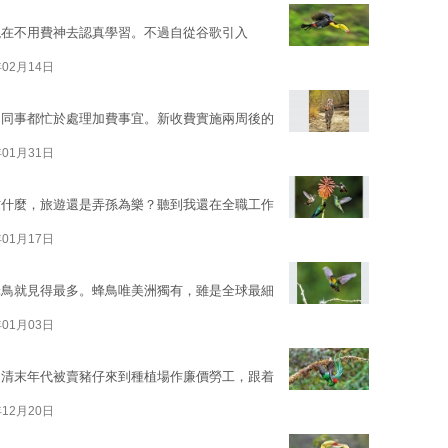
現在不用費神去認真學習。不過自從谷歌引入
年02月14日
局同事都忙於處理加費事宜。新收費實施兩周後的
年01月31日
忙什麼，旅遊還是弄孫為樂？聽到我還在全職工作
年01月17日
蜂鳥就見得最多。蜂鳥唯美洲獨有，雖是全球最細
年01月03日
是清末年代被賣豬仔來到種植場作廉價勞工，跟着
年12月20日