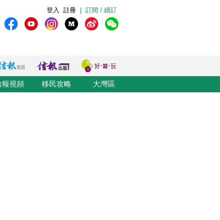
登入
註冊
|
訂閱 / 續訂
信報視頻
移民攻略
大灣區