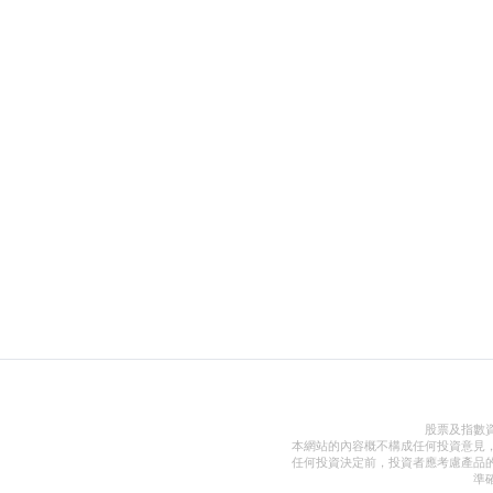
股票及指數
本網站的內容概不構成任何投資意見
任何投資決定前，投資者應考慮產品
準