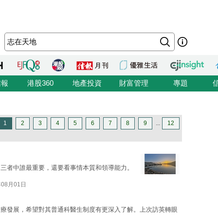
信報
港股360
地產投資
財富管理
專題
1
2
3
4
5
6
7
8
9
...
12
，三者中誰最重要，還要看事情本質和領導能力。
年08月01日
醫療發展，希望對其普通科醫生制度有更深入了解。上次訪英轉眼