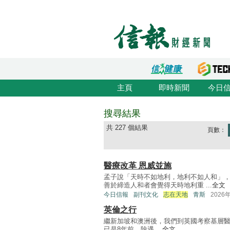
主頁
即時新聞
今日
搜尋結果
共 227 個結果
頁數：
醫療改革 恩威並施
孟子說「天時不如地利，地利不如人和」
善於締造人和者會覺得天時地利重 ...
全文
今日信報
副刊文化
志在天地
青斯
2026
英倫之行
繼新加坡和澳洲後，我們到英國考察基層
已是8年前，除遇 ...
全文