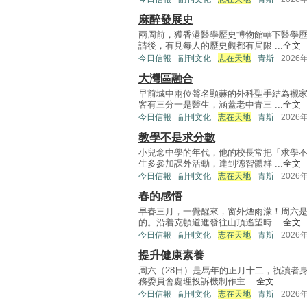
麻醉發展史
兩周前，獲香港醫學歷史博物館轄下醫學
請後，有見每人的歷史觀都有局限 ...
全文
今日信報
副刊文化
志在天地
青斯
2026
大灣區融合
早前城中兩位聲名顯赫的外科聖手結為襯
客有三分一是醫生，涵蓋老中青三 ...
全文
今日信報
副刊文化
志在天地
青斯
2026
教學不是求分數
小兒念中學的年代，他的校長常把「求學
生多參加課外活動，達到德智體群 ...
全文
今日信報
副刊文化
志在天地
青斯
2026
春的感悟
早春三月，一覺醒來，窗外煙雨濛！周六
的。沿着克頓道進發往山頂遙望時 ...
全文
今日信報
副刊文化
志在天地
青斯
2026
提升健康素養
周六（28日）是馬年的正月十二，祝讀者身
務委員會處理投訴機制作主 ...
全文
今日信報
副刊文化
志在天地
青斯
2026