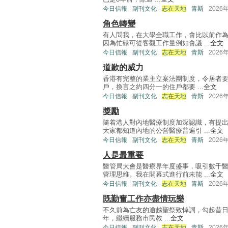
今日信報
副刊文化
志在天地
青斯
2026
角色轉變
有人問我，在大學全職工作，會比以前作
因為忙碌可從客觀工作量例如會議 ...
全文
今日信報
副刊文化
志在天地
青斯
2026
道歉的威力
香港有完整的業主立案法團制度，令居者要
戶，換言之約四分一的住戶都要 ...
全文
今日信報
副刊文化
志在天地
青斯
2026
獎勵
隨着港人對內地醫療制度加深認識，有提
大家都知道內地的公營醫療普遍引 ...
全文
今日信報
副刊文化
志在天地
青斯
2026
人是最重要
醫管局大會是醫療界年度盛事，吸引數千
管理思維。我在開幕式進行前未能 ...
全文
今日信報
副刊文化
志在天地
青斯
2026
既勤奮工作亦盡情玩樂
不久前為亡友的逾越聖祭致悼詞，勾起昔
年，繼續服務市民教 ...
全文
今日信報
副刊文化
志在天地
青斯
2026