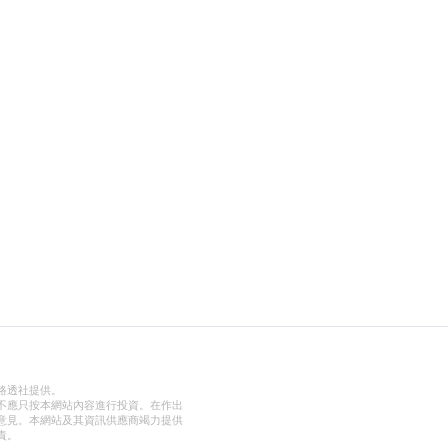
路透社提供。
不應只按本網站內容進行投資。在作出
意見。本網站及其資訊供應商竭力提供
責。